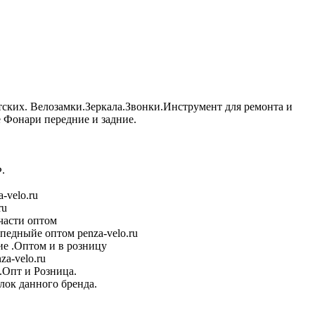
тских. Велозамки.Зеркала.Звонки.Инструмент для ремонта и
Фонари передние и задние.
.
-velo.ru
ru
части оптом
педныйе оптом penza-velo.ru
е .Оптом и в розницу
a-velo.ru
.Опт и Розница.
лок данного бренда.