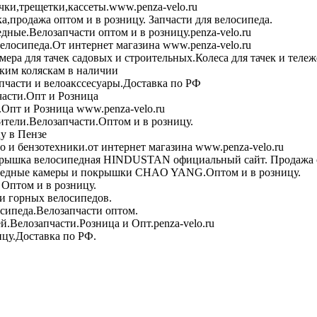
чки,трещетки,кассеты.www.penza-velo.ru
ка,продажа оптом и в розницу. Запчасти для велосипеда.
дные.Велозапчасти оптом и в розницу.penza-velo.ru
велосипеда.От интернет магазина www.penza-velo.ru
ера для тачек садовых и строительных.Колеса для тачек и теле
ским коляскам в наличии
пчасти и велоакссесуары.Доставка по РФ
асти.Опт и Розница
Опт и Розница www.penza-velo.ru
тели.Велозапчасти.Оптом и в розницу.
у в Пензе
 и бензотехники.от интернет магазина www.penza-velo.ru
рышка велосипедная HINDUSTAN официальный сайт. Продажа о
едные камеры и покрышки CHAO YANG.Оптом и в розницу.
Оптом и в розницу.
и горных велосипедов.
сипеда.Велозапчасти оптом.
й.Велозапчасти.Розница и Опт.penza-velo.ru
ицу.Доставка по РФ.