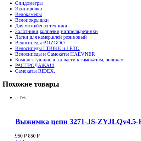
Спидометры
Экипировка
Велокамеры
Велопокрышки
Для мото/бензо техники
Золотники,колпачки,ниппеля,резинки
Латки для камер,клей резиновый
Велосипеды BOZGOO
Велосипеды LTBIKE и LETO
Велосипеды и Самокаты HAEVNER
Комплектующие и запчасти к самокатам, роликам
РАСПРОДАЖА!!!
Самокаты RIDEX.
Похожие товары
-11%
Выжимка цепи 3271-JS-ZYJLQv4.5
950
₽
850
₽