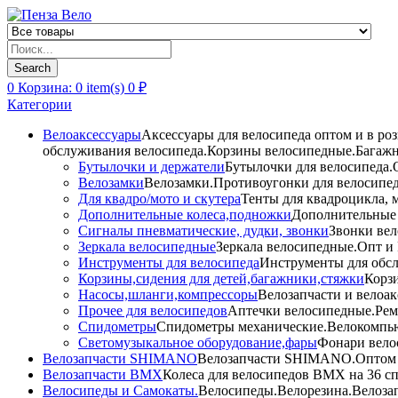
Products
search
Search
0
Корзина:
0
item(s)
0
₽
Категории
Велоаксессуары
Аксессуары для велосипеда оптом и в ро
обслуживания велосипеда.Корзины велосипедные.Багажн
Бутылочки и держатели
Бутылочки для велосипеда.О
Велозамки
Велозамки.Противоугонки для велосипед
Для квадро/мото и скутера
Тенты для квадроцикла, 
Дополнительные колеса,подножки
Дополнительные 
Сигналы пневматические, дудки, звонки
Звонки вел
Зеркала велосипедные
Зеркала велосипедные.Опт и 
Инструменты для велосипеда
Инструменты для обсл
Корзины,сидения для детей,багажники,стяжки
Корзи
Насосы,шланги,компрессоры
Велозапчасти и велоак
Прочее для велосипедов
Аптечки велосипедные.Рем
Спидометры
Спидометры механические.Велокомпью
Светомузыкальное оборудование,фары
Фонари вело
Велозапчасти SHIMANO
Велозапчасти SHIMANO.Оптом и 
Велозапчасти BMX
Колеса для велосипедов BMX на 36 сп
Велосипеды и Самокаты.
Велосипеды.Велорезина.Велозапч