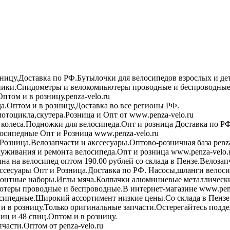
зницу.Доставка по РФ.Бутылочки для велосипедов взрослых и де
ики.Спидометры и велокомпьютеры проводные и беспроводные 
птом и в розницу.penza-velo.ru
а.Оптом и в розницу.Доставка во все регионы РФ.
мотоцикла,скутера.Розница и Опт от www.penza-velo.ru
колеса.Подножки для велосипеда.Опт и розница Доставка по РФ
осипедные Опт и Розница www.penza-velo.ru
Розница.Велозапчасти и акссесуары.Оптово-розничная база penza
уживания и ремонта велосипеда.Опт и розница www.penza-velo.
на на велосипед оптом 190.00 рублей со склада в Пензе.Велозап
ссесуары Опт и Розница.Доставка по РФ. Насосы,шланги велоси
онтные наборы.Иглы мяча.Колпачки алюминиевые металлически
теры проводные и беспроводные.В интернет-магазине www.penz
сипедные.Широкий ассортимент низкие цены.Со склада в Пензе
в розницу.Только оригинальные запчасти.Остерегайтесь подде
иц и 48 спиц.Оптом и в розницу.
асти.Оптом от penza-velo.ru