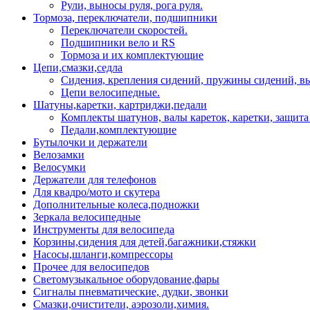
Рули, выносы руля, рога руля.
Тормоза, переключатели, подшипники
Переключатели скоростей.
Подшипники вело и RS
Тормоза и их комплектующие
Цепи,смазки,седла
Сидения, крепления сидений, пружины сидений, в
Цепи велосипедные.
Шатуны,каретки, картриджи,педали
Комплекты шатунов, валы кареток, каретки, защита
Педали,комплектующие
Бутылочки и держатели
Велозамки
Велосумки
Держатели для телефонов
Для квадро/мото и скутера
Дополнительные колеса,подножки
Зеркала велосипедные
Инструменты для велосипеда
Корзины,сидения для детей,багажники,стяжки
Насосы,шланги,компрессоры
Прочее для велосипедов
Светомузыкальное оборудование,фары
Сигналы пневматические, дудки, звонки
Смазки,очистители, аэрозоли,химия.