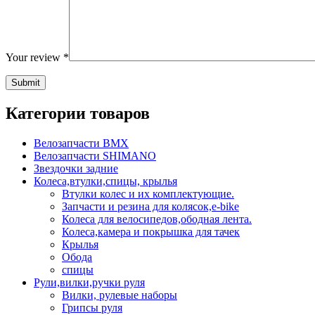
Your review
*
Категории товаров
Велозапчасти BMX
Велозапчасти SHIMANO
Звездочки задние
Колеса,втулки,спицы, крылья
Втулки колес и их комплектующие.
Запчасти и резина для колясок,e-bike
Колеса для велосипедов,ободная лента.
Колеса,камера и покрышка для тачек
Крылья
Обода
спицы
Рули,вилки,ручки руля
Вилки, рулевые наборы
Грипсы руля