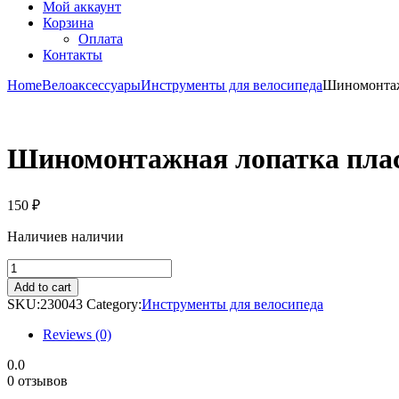
Мой аккаунт
Корзина
Оплата
Контакты
Home
Велоаксессуары
Инструменты для велосипеда
Шиномонтажн
Шиномонтажная лопатка плас
150
₽
Наличие
в наличии
Шиномонтажная
лопатка
Add to cart
пластик
SKU:
230043
Category:
Инструменты для велосипеда
(3шт)
YC-
Reviews (0)
311
Bike
0.0
Hand
0 отзывов
quantity