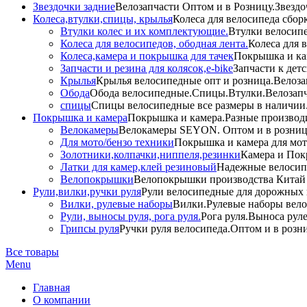
Звездочки задние
Велозапчасти Оптом и в Розницу.Звездо
Колеса,втулки,спицы, крылья
Колеса для велосипеда сбор
Втулки колес и их комплектующие.
Втулки велосипе
Колеса для велосипедов, ободная лента.
Колеса для 
Колеса,камера и покрышка для тачек
Покрышка и кам
Запчасти и резина для колясок,e-bike
Запчасти к дет
Крылья
Крылья велосипедные опт и розница.Велоза
Обода
Обода велосипедные.Спицы.Втулки.Велозапч
спицы
Спицы велосипедные все размеры в наличии.
Покрышка и камера
Покрышка и камера.Разные производи
Велокамеры
Велокамеры SEYON. Оптом и в розниц
Для мото/бензо техники
Покрышка и камера для мото
Золотники,колпачки,ниппеля,резинки
Камера и Пок
Латки для камер,клей резиновый
Надежные велосип
Велопокрышки
Велопокрышки производства Китай 
Рули,вилки,ручки руля
Рули велосипедные для дорожных 
Вилки, рулевые наборы
Вилки.Рулевые наборы вело
Рули, выносы руля, рога руля.
Рога руля.Выноса руле
Грипсы руля
Ручки руля велосипеда.Оптом и в розн
Все товары
Menu
Главная
О компании