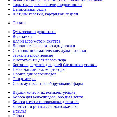
Тормоза, переключатели, подшипники
Цепи,смазки,седла
Шатуны,каретки, картриджи,педали
Оплата
Бутылочки и держатели
Велозамки
Для квадро/мото и скутера
Дополнительные колеса,подножки
Сигналы пневматические, дудки, звонки
Зеркала велосипедные
Инструменты для велосипеда
Корзины,сидения для детей,багажники,стяжки
Насосы,шланги,компрессоры
Прочее для велосипедов
Спидометры
Светомузыкальное оборудование,фары
Втулки колес и их комплектующие.
Колеса для велосипедов, ободная лента.
Колеса,камера и покрышка для тачек
Запчасти и резина для колясок,e-bike
Крылья
Обода