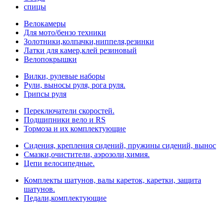
спицы
Велокамеры
Для мото/бензо техники
Золотники,колпачки,ниппеля,резинки
Латки для камер,клей резиновый
Велопокрышки
Вилки, рулевые наборы
Рули, выносы руля, рога руля.
Грипсы руля
Переключатели скоростей.
Подшипники вело и RS
Тормоза и их комплектующие
Сидения, крепления сидений, пружины сидений, вынос
Смазки,очистители, аэрозоли,химия.
Цепи велосипедные.
Комплекты шатунов, валы кареток, каретки, защита
шатунов.
Педали,комплектующие