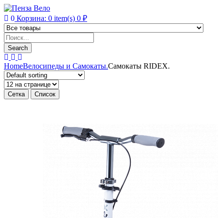
0
Корзина:
0
item(s)
0
₽
Products
search
Search
Home
Велосипеды и Самокаты.
Самокаты RIDEX.
Сетка
Список