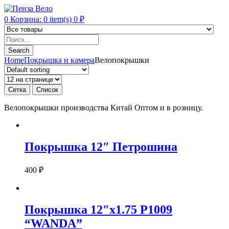
0
Корзина:
0
item(s)
0
₽
Products
search
Search
Home
Покрышка и камера
Велопокрышки
Сетка
Список
Велопокрышки производства Китай Оптом и в розницу.
Покрышка 12″ Петрошина
400
₽
Покрышка 12″x1.75 P1009
“WANDA”