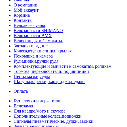
О компании
Мой аккаунт
Корзина
Контакты
Велоаксессуары
Велозапчасти SHIMANO
Велозапчасти BMX
Велосипеды и Самокаты.
Звездочки задние
Колеса,втулки,спицы, крылья
Покрышка и камера
Рули,вилки,ручки руля
Комплектующие и запчасти к самокатам, роликам
Тормоза, переключатели, подшипники
Цепи,смазки,седла
Шатуны,каретки, картриджи,педали
Оплата
Бутылочки и держатели
Велозамки
Для квадро/мото и скутера
Дополнительные колеса,подножки
Сигналы пневматические, дудки, звонки
Зеркала велосипедные