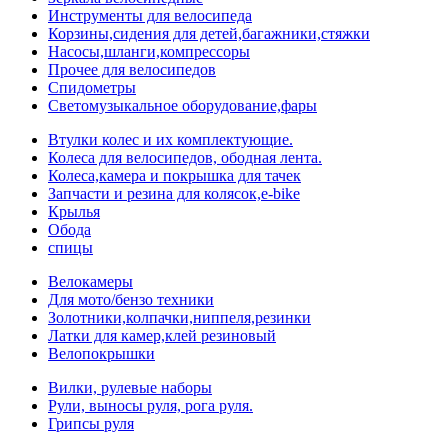
Инструменты для велосипеда
Корзины,сидения для детей,багажники,стяжки
Насосы,шланги,компрессоры
Прочее для велосипедов
Спидометры
Светомузыкальное оборудование,фары
Втулки колес и их комплектующие.
Колеса для велосипедов, ободная лента.
Колеса,камера и покрышка для тачек
Запчасти и резина для колясок,e-bike
Крылья
Обода
спицы
Велокамеры
Для мото/бензо техники
Золотники,колпачки,ниппеля,резинки
Латки для камер,клей резиновый
Велопокрышки
Вилки, рулевые наборы
Рули, выносы руля, рога руля.
Грипсы руля