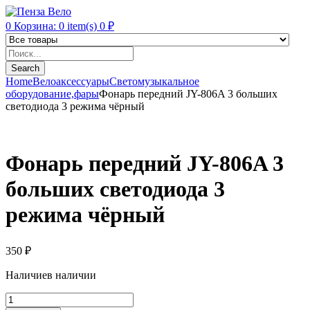
0
Корзина:
0
item(s)
0
₽
Products
search
Search
Home
Велоаксессуары
Светомузыкальное
оборудование,фары
Фонарь передний JY-806A 3 больших
светодиода 3 режима чёрный
Фонарь передний JY-806A 3
больших светодиода 3
режима чёрный
350
₽
Наличие
в наличии
Фонарь