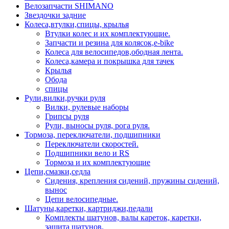
Велозапчасти SHIMANO
Звездочки задние
Колеса,втулки,спицы, крылья
Втулки колес и их комплектующие.
Запчасти и резина для колясок,e-bike
Колеса для велосипедов,ободная лента.
Колеса,камера и покрышка для тачек
Крылья
Обода
спицы
Рули,вилки,ручки руля
Вилки, рулевые наборы
Грипсы руля
Рули, выносы руля, рога руля.
Тормоза, переключатели, подшипники
Переключатели скоростей.
Подшипники вело и RS
Тормоза и их комплектующие
Цепи,смазки,седла
Сидения, крепления сидений, пружины сидений,
вынос
Цепи велосипедные.
Шатуны,каретки, картриджи,педали
Комплекты шатунов, валы кареток, каретки,
защита шатунов.