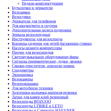
Педали,комплектующие
Бутылочки и держатели
Велозамки
Велосумки
Держатели для телефонов
Для квадро/мото и скутера
Дополнительные колеса,подножки
Зеркала велосипедные
Инструменты для велосипеда
Корзины,сидения для детей,багажники,стяжки
Насосы,шланги,компрессоры
Прочее для велосипедов
Светомузыкальное оборудование,фары
Сигналы пневматические, дудки, звонки
Смазки,очистители, аэрозоли,химия.
Спидометры
Экипировка
Велокамеры
Велопокрышки
Для мото/бензо техники
Золотники,колпачки,ниппеля,резинки
Латки для камер,клей резиновый
Велосипеды BOZGOO
Велосипеды LTBIKE и LETO
Велосипеды и Самокаты HAEVNER