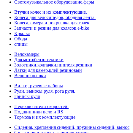
Светомузыкальное оборудование,фары
Втулки колес и их комплектующие.
Колеса для велосипедов, ободная лента.
Колеса,камера и покрышка для тачек
Запчасти и резина для колясок,e-bike
Крылья
Обода
спицы
Велокамеры
Для мото/бензо техники
Золотники,колпачки,ниппеля,резинки
Латки для камер,клей резиновый
Велопокрышки
Вилки, рулевые наборы
Рули, выносы руля, рога руля.
Грипсы руля
Переключатели скоростей.
Подшипники вело и RS
Тормоза и их комплектующие
Сидения, крепления сидений, пружины сидений, вынос
Смазки,очистители, аэрозоли,химия.