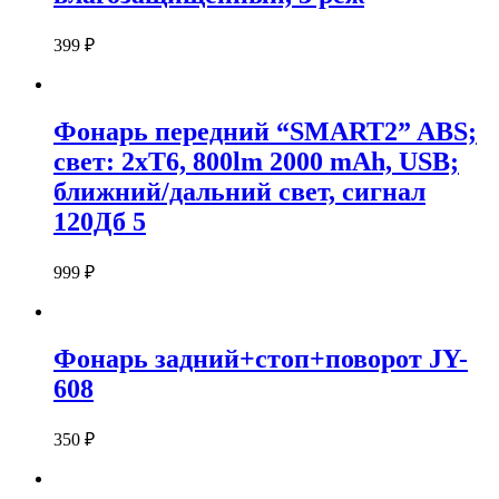
399
₽
Фонарь передний “SMART2” ABS;
свет: 2xT6, 800lm 2000 mAh, USB;
ближний/дальний свет, сигнал
120Дб 5
999
₽
Фонарь задний+стоп+поворот JY-
608
350
₽