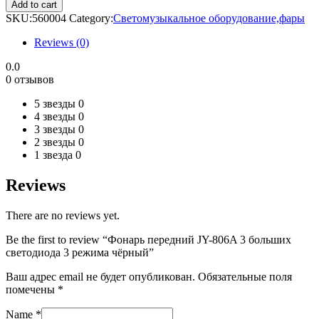
передний
Add to cart
JY-
SKU:
560004
Category:
Светомузыкальное оборудование,фары
806A
3
Reviews (0)
больших
светодиода
0.0
3
0 отзывов
режима
чёрный
5 звезды
0
quantity
4 звезды
0
3 звезды
0
2 звезды
0
1 звезда
0
Reviews
There are no reviews yet.
Be the first to review “Фонарь передний JY-806A 3 больших
светодиода 3 режима чёрный”
Ваш адрес email не будет опубликован.
Обязательные поля
помечены
*
Name
*