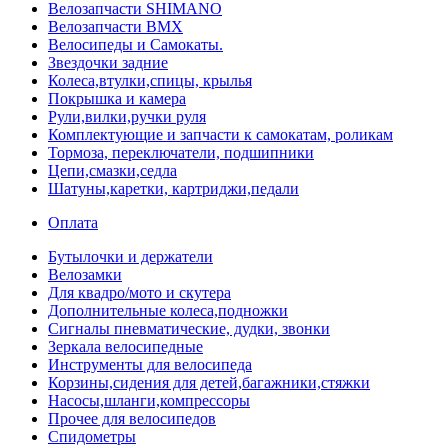
Велозапчасти SHIMANO
Велозапчасти BMX
Велосипеды и Самокаты.
Звездочки задние
Колеса,втулки,спицы, крылья
Покрышка и камера
Рули,вилки,ручки руля
Комплектующие и запчасти к самокатам, роликам
Тормоза, переключатели, подшипники
Цепи,смазки,седла
Шатуны,каретки, картриджи,педали
Оплата
Бутылочки и держатели
Велозамки
Для квадро/мото и скутера
Дополнительные колеса,подножки
Сигналы пневматические, дудки, звонки
Зеркала велосипедные
Инструменты для велосипеда
Корзины,сидения для детей,багажники,стяжки
Насосы,шланги,компрессоры
Прочее для велосипедов
Спидометры