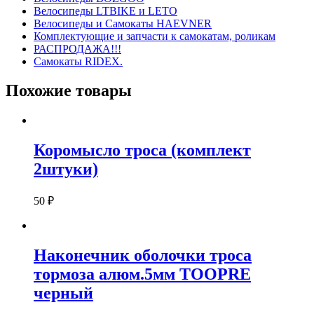
Велосипеды LTBIKE и LETO
Велосипеды и Самокаты HAEVNER
Комплектующие и запчасти к самокатам, роликам
РАСПРОДАЖА!!!
Самокаты RIDEX.
Похожие товары
Коромысло троса (комплект
2штуки)
50
₽
Наконечник оболочки троса
тормоза алюм.5мм TOOPRE
черный