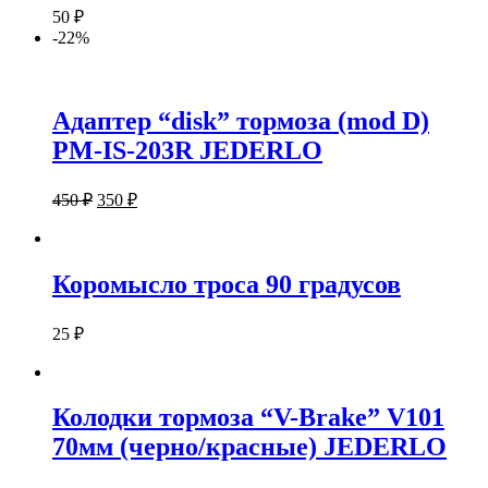
50
₽
-22%
Адаптер “disk” тормоза (mod D)
PM-IS-203R JEDERLO
450
₽
350
₽
Коромысло троса 90 градусов
25
₽
Колодки тормоза “V-Brake” V101
70мм (черно/красные) JEDERLO