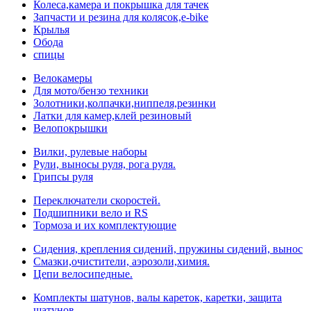
Колеса,камера и покрышка для тачек
Запчасти и резина для колясок,e-bike
Крылья
Обода
спицы
Велокамеры
Для мото/бензо техники
Золотники,колпачки,ниппеля,резинки
Латки для камер,клей резиновый
Велопокрышки
Вилки, рулевые наборы
Рули, выносы руля, рога руля.
Грипсы руля
Переключатели скоростей.
Подшипники вело и RS
Тормоза и их комплектующие
Сидения, крепления сидений, пружины сидений, вынос
Смазки,очистители, аэрозоли,химия.
Цепи велосипедные.
Комплекты шатунов, валы кареток, каретки, защита
шатунов.