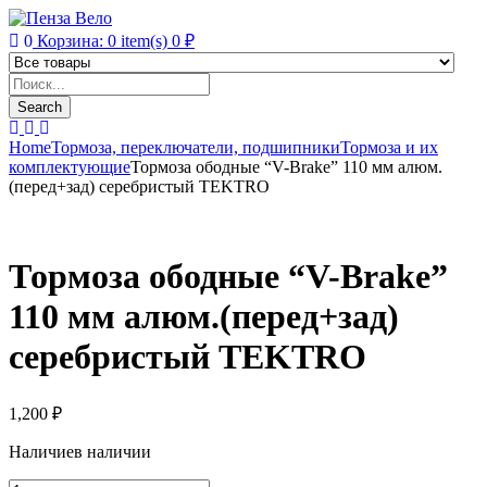
0
Корзина:
0
item(s)
0
₽
Products
search
Search
Home
Тормоза, переключатели, подшипники
Тормоза и их
комплектующие
Тормоза ободные “V-Brake” 110 мм алюм.
(перед+зад) серебристый TEKTRO
Тормоза ободные “V-Brake”
110 мм алюм.(перед+зад)
серебристый TEKTRO
1,200
₽
Наличие
в наличии