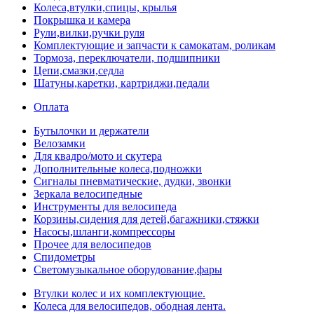
Колеса,втулки,спицы, крылья
Покрышка и камера
Рули,вилки,ручки руля
Комплектующие и запчасти к самокатам, роликам
Тормоза, переключатели, подшипники
Цепи,смазки,седла
Шатуны,каретки, картриджи,педали
Оплата
Бутылочки и держатели
Велозамки
Для квадро/мото и скутера
Дополнительные колеса,подножки
Сигналы пневматические, дудки, звонки
Зеркала велосипедные
Инструменты для велосипеда
Корзины,сидения для детей,багажники,стяжки
Насосы,шланги,компрессоры
Прочее для велосипедов
Спидометры
Светомузыкальное оборудование,фары
Втулки колес и их комплектующие.
Колеса для велосипедов, ободная лента.