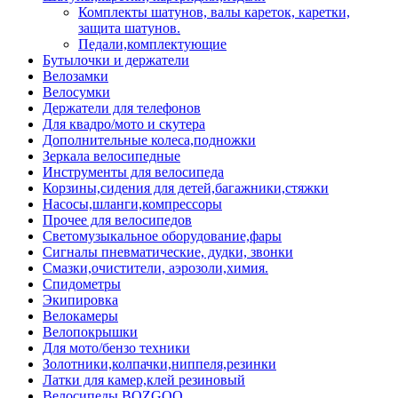
Комплекты шатунов, валы кареток, каретки,
защита шатунов.
Педали,комплектующие
Бутылочки и держатели
Велозамки
Велосумки
Держатели для телефонов
Для квадро/мото и скутера
Дополнительные колеса,подножки
Зеркала велосипедные
Инструменты для велосипеда
Корзины,сидения для детей,багажники,стяжки
Насосы,шланги,компрессоры
Прочее для велосипедов
Светомузыкальное оборудование,фары
Сигналы пневматические, дудки, звонки
Смазки,очистители, аэрозоли,химия.
Спидометры
Экипировка
Велокамеры
Велопокрышки
Для мото/бензо техники
Золотники,колпачки,ниппеля,резинки
Латки для камер,клей резиновый
Велосипеды BOZGOO