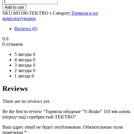
Тормоза
ободные
Add to cart
"V-
SKU:
601100-TEKTRO s
Category:
Тормоза и их
Brake"
комплектующие
110
мм
Reviews (0)
алюм.
(перед+зад)
0.0
серебристый
0 отзывов
TEKTRO
quantity
5 звезды
0
4 звезды
0
3 звезды
0
2 звезды
0
1 звезда
0
Reviews
There are no reviews yet.
Be the first to review “Тормоза ободные “V-Brake” 110 мм алюм.
(перед+зад) серебристый TEKTRO”
Ваш адрес email не будет опубликован.
Обязательные поля
помечены
*