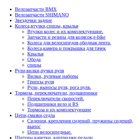
Велозапчасти BMX
Велозапчасти SHIMANO
Звездочки задние
Колеса,втулки,спицы, крылья
Втулки колес и их комплектующие.
Запчасти и резина для колясок,e-bike
Колеса для велосипедов,ободная лента.
Колеса,камера и покрышка для тачек
Крылья
Обода
спицы
Рули,вилки,ручки руля
Вилки, рулевые наборы
Грипсы руля
Рули, выносы руля, рога руля.
Тормоза, переключатели, подшипники
Переключатели скоростей.
Подшипники вело и RS
Тормоза и их комплектующие
Цепи,смазки,седла
Сидения, крепления сидений, пружины сидений,
вынос
Цепи велосипедные.
Шатуны,каретки, картриджи,педали