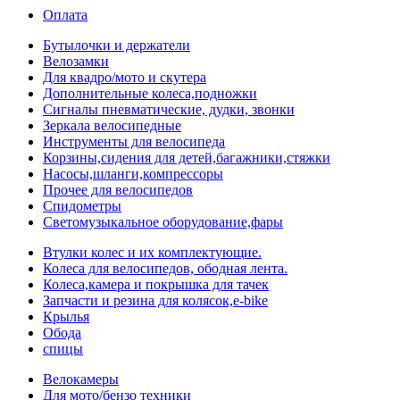
Оплата
Бутылочки и держатели
Велозамки
Для квадро/мото и скутера
Дополнительные колеса,подножки
Сигналы пневматические, дудки, звонки
Зеркала велосипедные
Инструменты для велосипеда
Корзины,сидения для детей,багажники,стяжки
Насосы,шланги,компрессоры
Прочее для велосипедов
Спидометры
Светомузыкальное оборудование,фары
Втулки колес и их комплектующие.
Колеса для велосипедов, ободная лента.
Колеса,камера и покрышка для тачек
Запчасти и резина для колясок,e-bike
Крылья
Обода
спицы
Велокамеры
Для мото/бензо техники