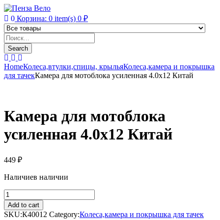
0
Корзина:
0
item(s)
0
₽
Products
search
Search
Home
Колеса,втулки,спицы, крылья
Колеса,камера и покрышка
для тачек
Камера для мотоблока усиленная 4.0х12 Китай
Камера для мотоблока
усиленная 4.0х12 Китай
449
₽
Наличие
в наличии
Камера
для
Add to cart
мотоблока
SKU:
К40012
Category:
Колеса,камера и покрышка для тачек
усиленная