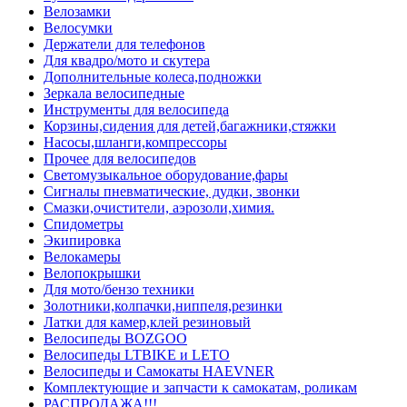
Велозамки
Велосумки
Держатели для телефонов
Для квадро/мото и скутера
Дополнительные колеса,подножки
Зеркала велосипедные
Инструменты для велосипеда
Корзины,сидения для детей,багажники,стяжки
Насосы,шланги,компрессоры
Прочее для велосипедов
Светомузыкальное оборудование,фары
Сигналы пневматические, дудки, звонки
Смазки,очистители, аэрозоли,химия.
Спидометры
Экипировка
Велокамеры
Велопокрышки
Для мото/бензо техники
Золотники,колпачки,ниппеля,резинки
Латки для камер,клей резиновый
Велосипеды BOZGOO
Велосипеды LTBIKE и LETO
Велосипеды и Самокаты HAEVNER
Комплектующие и запчасти к самокатам, роликам
РАСПРОДАЖА!!!