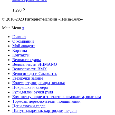
1,290
₽
© 2016-2023 Интернет-магазин «Пенза-Вело»
Main Menu
x
Главная
О компании
Мой аккаунт
Корзина
Контакты
Велоаксессуары
Велозапчасти SHIMANO
Велозапчасти BMX
Велосипеды и Самокаты.
Звездочки задние
Колеса,втулки,спицы, крылья
Покрышка и камера
Рули,вилки,ручки руля
Комплектующие и запчасти к самокатам, роликам
Тормоза, переключатели, подшипники
Цепи,смазки,седла
Шатуны,каретки, картриджи,педали