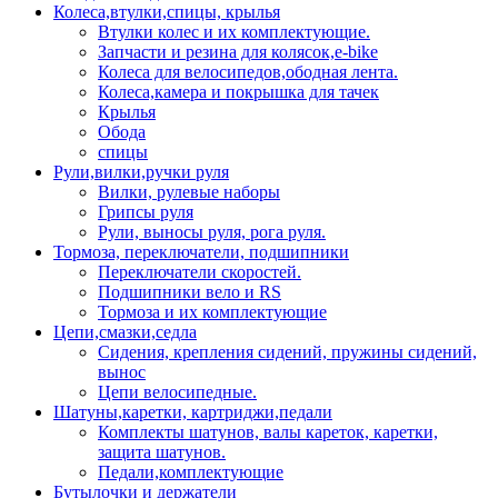
Колеса,втулки,спицы, крылья
Втулки колес и их комплектующие.
Запчасти и резина для колясок,e-bike
Колеса для велосипедов,ободная лента.
Колеса,камера и покрышка для тачек
Крылья
Обода
спицы
Рули,вилки,ручки руля
Вилки, рулевые наборы
Грипсы руля
Рули, выносы руля, рога руля.
Тормоза, переключатели, подшипники
Переключатели скоростей.
Подшипники вело и RS
Тормоза и их комплектующие
Цепи,смазки,седла
Сидения, крепления сидений, пружины сидений,
вынос
Цепи велосипедные.
Шатуны,каретки, картриджи,педали
Комплекты шатунов, валы кареток, каретки,
защита шатунов.
Педали,комплектующие
Бутылочки и держатели