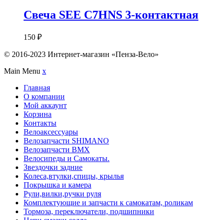
Свеча SEE C7HNS 3-контактная
150
₽
© 2016-2023 Интернет-магазин «Пенза-Вело»
Main Menu
x
Главная
О компании
Мой аккаунт
Корзина
Контакты
Велоаксессуары
Велозапчасти SHIMANO
Велозапчасти BMX
Велосипеды и Самокаты.
Звездочки задние
Колеса,втулки,спицы, крылья
Покрышка и камера
Рули,вилки,ручки руля
Комплектующие и запчасти к самокатам, роликам
Тормоза, переключатели, подшипники