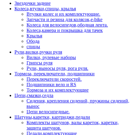
Звездочки задние
Колеса,втулки,спицы, крылья
Втулки колес и их комплектующие.
Запчасти и резина для колясок,e-bike
Колеса для велосипедов,ободная лента.
Колеса,камера и покрышка для тачек
Крылья
Обода
спицы
Рули,вилки,ручки руля
Вилки, рулевые наборы
Грипсы руля
Рули, выносы руля, рога руля.
Тормоза, переключатели, подшипники
Переключатели скоростей.
Подшипники вело и RS
Тормоза и их комплектующие
Цепи,смазки,седла
Сидения, крепления сидений, пружины сидений,
вынос
Цепи велосипедные.
Шатуны,каретки, картриджи,педали
Комплекты шатунов, валы кареток, каретки,
защита шатунов.
Педали,комплектующие