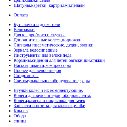
Цепи,смазки,седла
Шатуны,каретки, картриджи,педали
Оплата
Бутылочки и держатели
Велозамки
Для квадро/мото и скутера
Дополнительные колеса,подножки
Сигналы пневматические, дудки, звонки
Зеркала велосипедные
Инструменты для велосипеда
Корзины,сидения для детей,багажники,стяжки
Насосы,шланги,компрессоры
Прочее для велосипедов
Спидометры
Светомузыкальное оборудование,фары
Втулки колес и их комплектующие.
Колеса для велосипедов, ободная лента.
Колеса,камера и покрышка для тачек
Запчасти и резина для колясок,e-bike
Крылья
Обода
спицы