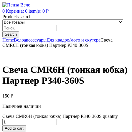
0
Корзина:
0
item(s)
0
₽
Products search
Search
Home
Велоаксессуары
Для квадро/мото и скутера
Свеча
CMR6H (тонкая юбка) Партнер P340-360S
Свеча CMR6H (тонкая юбка)
Партнер P340-360S
150
₽
Наличие
в наличии
Свеча CMR6H (тонкая юбка) Партнер P340-360S quantity
Add to cart