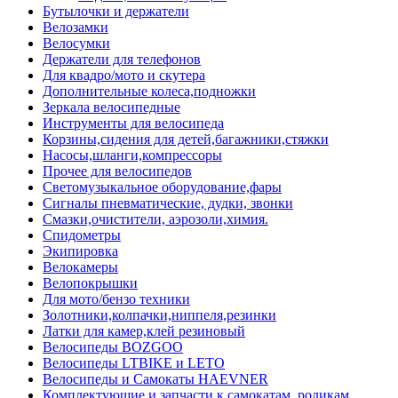
Бутылочки и держатели
Велозамки
Велосумки
Держатели для телефонов
Для квадро/мото и скутера
Дополнительные колеса,подножки
Зеркала велосипедные
Инструменты для велосипеда
Корзины,сидения для детей,багажники,стяжки
Насосы,шланги,компрессоры
Прочее для велосипедов
Светомузыкальное оборудование,фары
Сигналы пневматические, дудки, звонки
Смазки,очистители, аэрозоли,химия.
Спидометры
Экипировка
Велокамеры
Велопокрышки
Для мото/бензо техники
Золотники,колпачки,ниппеля,резинки
Латки для камер,клей резиновый
Велосипеды BOZGOO
Велосипеды LTBIKE и LETO
Велосипеды и Самокаты HAEVNER
Комплектующие и запчасти к самокатам, роликам