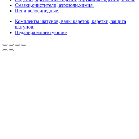
Смазки,очистители, аэрозоли,химия.
Цепи велосипедные.
Комплекты шатунов, валы кареток, каретки, защита
шатунов.
Педали,комплектующие