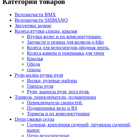
Категории товаров
Велозапчасти BMX
Велозапчасти SHIMANO
Звездочки задние
Колеса,втулки,спицы, крылья
Втулки колес и их комплектующие.
Запчасти и резина для колясок,e-bike
Колеса для велосипедов,ободная лента.
Колеса,камера и покрышка для тачек
Крылья
Обода
спицы
Рули,вилки,ручки руля
Вилки, рулевые наборы
Грипсы руля
Рули, выносы руля, рога руля.
Тормоза, переключатели, подшипники
Переключатели скоростей.
Подшипники вело и RS
Тормоза и их комплектующие
Цепи,смазки,седла
Сидения, крепления сидений, пружины сидений,
вынос
Цепи велосипедные.