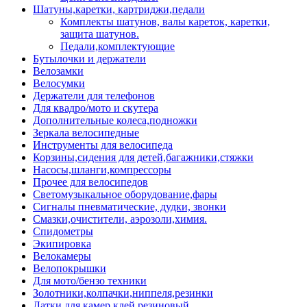
Шатуны,каретки, картриджи,педали
Комплекты шатунов, валы кареток, каретки,
защита шатунов.
Педали,комплектующие
Бутылочки и держатели
Велозамки
Велосумки
Держатели для телефонов
Для квадро/мото и скутера
Дополнительные колеса,подножки
Зеркала велосипедные
Инструменты для велосипеда
Корзины,сидения для детей,багажники,стяжки
Насосы,шланги,компрессоры
Прочее для велосипедов
Светомузыкальное оборудование,фары
Сигналы пневматические, дудки, звонки
Смазки,очистители, аэрозоли,химия.
Спидометры
Экипировка
Велокамеры
Велопокрышки
Для мото/бензо техники
Золотники,колпачки,ниппеля,резинки
Латки для камер,клей резиновый