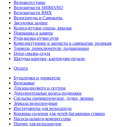
Велоаксессуары
Велозапчасти SHIMANO
Велозапчасти BMX
Велосипеды и Самокаты.
Звездочки задние
Колеса,втулки,спицы, крылья
Покрышка и камера
Рули,вилки,ручки руля
Комплектующие и запчасти к самокатам, роликам
Тормоза, переключатели, подшипники
Цепи,смазки,седла
Шатуны,каретки, картриджи,педали
Оплата
Бутылочки и держатели
Велозамки
Для квадро/мото и скутера
Дополнительные колеса,подножки
Сигналы пневматические, дудки, звонки
Зеркала велосипедные
Инструменты для велосипеда
Корзины,сидения для детей,багажники,стяжки
Насосы,шланги,компрессоры
Прочее для велосипедов