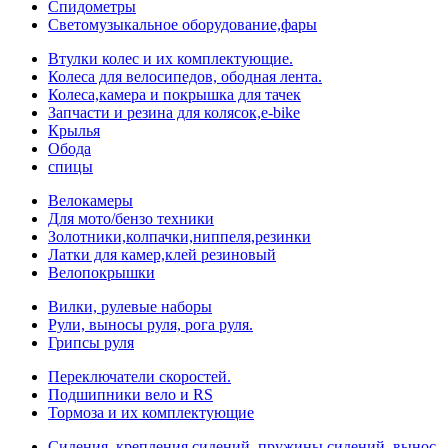
Спидометры
Светомузыкальное оборудование,фары
Втулки колес и их комплектующие.
Колеса для велосипедов, ободная лента.
Колеса,камера и покрышка для тачек
Запчасти и резина для колясок,e-bike
Крылья
Обода
спицы
Велокамеры
Для мото/бензо техники
Золотники,колпачки,ниппеля,резинки
Латки для камер,клей резиновый
Велопокрышки
Вилки, рулевые наборы
Рули, выносы руля, рога руля.
Грипсы руля
Переключатели скоростей.
Подшипники вело и RS
Тормоза и их комплектующие
Сидения, крепления сидений, пружины сидений, вынос