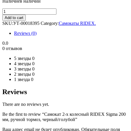
Наличие
в наличии
Самокат
2-
Add to cart
х
SKU:
УТ-00018395
Category:
Самокаты RIDEX.
колесный
RIDEX
Reviews (0)
Sigma
200
0.0
мм,
0 отзывов
ручной
тормоз,
5 звезды
0
черный/
4 звезды
0
голубой
3 звезды
0
quantity
2 звезды
0
1 звезда
0
Reviews
There are no reviews yet.
Be the first to review “Самокат 2-х колесный RIDEX Sigma 200
мм, ручной тормоз, черный/голубой”
Ваш адрес email не будет опубликован.
Обязательные поля