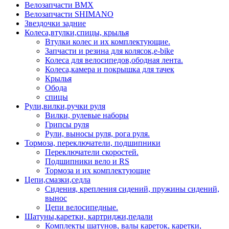
Велозапчасти BMX
Велозапчасти SHIMANO
Звездочки задние
Колеса,втулки,спицы, крылья
Втулки колес и их комплектующие.
Запчасти и резина для колясок,e-bike
Колеса для велосипедов,ободная лента.
Колеса,камера и покрышка для тачек
Крылья
Обода
спицы
Рули,вилки,ручки руля
Вилки, рулевые наборы
Грипсы руля
Рули, выносы руля, рога руля.
Тормоза, переключатели, подшипники
Переключатели скоростей.
Подшипники вело и RS
Тормоза и их комплектующие
Цепи,смазки,седла
Сидения, крепления сидений, пружины сидений,
вынос
Цепи велосипедные.
Шатуны,каретки, картриджи,педали
Комплекты шатунов, валы кареток, каретки,