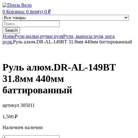
0
Корзина:
0
item(s)
0
₽
Products
search
Search
Home
Рули,вилки,ручки руля
Рули, выносы руля, рога
руля.
Руль алюм.DR-AL-149BT 31.8мм 440мм баттированный
Руль алюм.DR-AL-149BT
31.8мм 440мм
баттированный
артикул 305011
1,500
₽
Наличие
в наличии
Руль