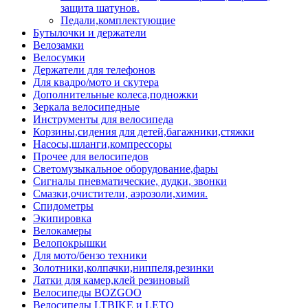
защита шатунов.
Педали,комплектующие
Бутылочки и держатели
Велозамки
Велосумки
Держатели для телефонов
Для квадро/мото и скутера
Дополнительные колеса,подножки
Зеркала велосипедные
Инструменты для велосипеда
Корзины,сидения для детей,багажники,стяжки
Насосы,шланги,компрессоры
Прочее для велосипедов
Светомузыкальное оборудование,фары
Сигналы пневматические, дудки, звонки
Смазки,очистители, аэрозоли,химия.
Спидометры
Экипировка
Велокамеры
Велопокрышки
Для мото/бензо техники
Золотники,колпачки,ниппеля,резинки
Латки для камер,клей резиновый
Велосипеды BOZGOO
Велосипеды LTBIKE и LETO