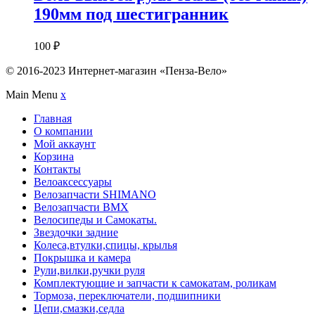
190мм под шестигранник
100
₽
© 2016-2023 Интернет-магазин «Пенза-Вело»
Main Menu
x
Главная
О компании
Мой аккаунт
Корзина
Контакты
Велоаксессуары
Велозапчасти SHIMANO
Велозапчасти BMX
Велосипеды и Самокаты.
Звездочки задние
Колеса,втулки,спицы, крылья
Покрышка и камера
Рули,вилки,ручки руля
Комплектующие и запчасти к самокатам, роликам
Тормоза, переключатели, подшипники
Цепи,смазки,седла