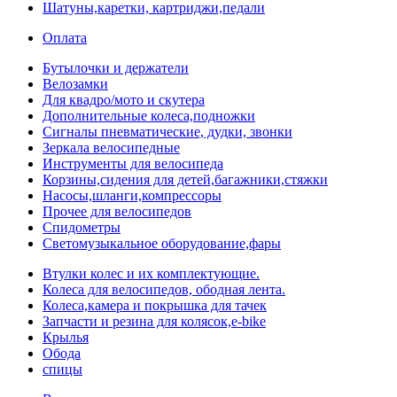
Шатуны,каретки, картриджи,педали
Оплата
Бутылочки и держатели
Велозамки
Для квадро/мото и скутера
Дополнительные колеса,подножки
Сигналы пневматические, дудки, звонки
Зеркала велосипедные
Инструменты для велосипеда
Корзины,сидения для детей,багажники,стяжки
Насосы,шланги,компрессоры
Прочее для велосипедов
Спидометры
Светомузыкальное оборудование,фары
Втулки колес и их комплектующие.
Колеса для велосипедов, ободная лента.
Колеса,камера и покрышка для тачек
Запчасти и резина для колясок,e-bike
Крылья
Обода
спицы