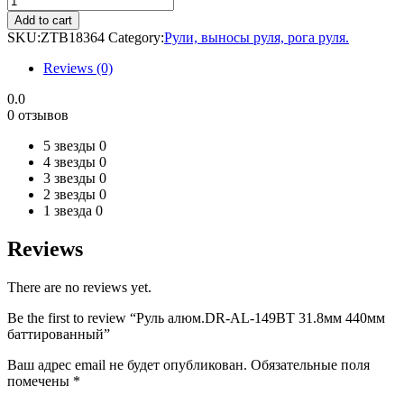
алюм.DR-
Add to cart
AL-
SKU:
ZTB18364
Category:
Рули, выносы руля, рога руля.
149BT
31.8мм
Reviews (0)
440мм
баттированный
0.0
quantity
0 отзывов
5 звезды
0
4 звезды
0
3 звезды
0
2 звезды
0
1 звезда
0
Reviews
There are no reviews yet.
Be the first to review “Руль алюм.DR-AL-149BT 31.8мм 440мм
баттированный”
Ваш адрес email не будет опубликован.
Обязательные поля
помечены
*