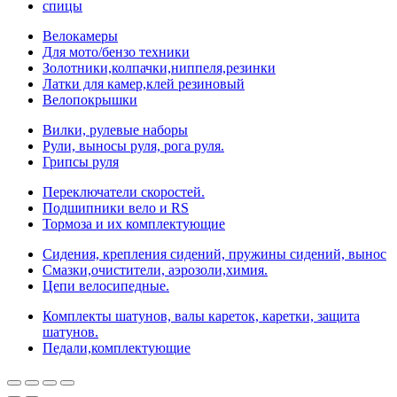
спицы
Велокамеры
Для мото/бензо техники
Золотники,колпачки,ниппеля,резинки
Латки для камер,клей резиновый
Велопокрышки
Вилки, рулевые наборы
Рули, выносы руля, рога руля.
Грипсы руля
Переключатели скоростей.
Подшипники вело и RS
Тормоза и их комплектующие
Сидения, крепления сидений, пружины сидений, вынос
Смазки,очистители, аэрозоли,химия.
Цепи велосипедные.
Комплекты шатунов, валы кареток, каретки, защита
шатунов.
Педали,комплектующие