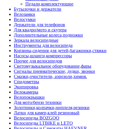
Педали,комплектующие
Бутылочки и держатели
Велозамки
Велосумки
Держатели для телефонов
Для квадро/мото и скутера
Дополнительные колеса,подножки
Зеркала велосипедные
Инструменты для велосипеда
Корзины,сидения для детей,багажники,стяжки
Насосы,шланги,компрессоры
Прочее для велосипедов
Светомузыкальное оборудование,фары
Сигналы пневматические, дудки, звонки
Смазки,очистители, аэрозоли,химия.
Спидометры
Экипировка
Велокамеры
Велопокрышки
Для мото/бензо техники
Золотники,колпачки,ниппеля,резинки
Латки для камер,клей резиновый
Велосипеды BOZGOO
Велосипеды LTBIKE и LETO
Велосипеды и Самокаты HAEVNER