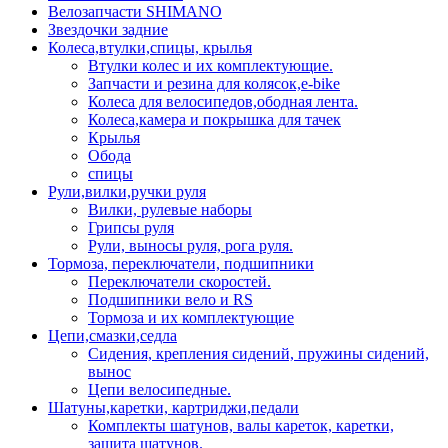
Велозапчасти SHIMANO
Звездочки задние
Колеса,втулки,спицы, крылья
Втулки колес и их комплектующие.
Запчасти и резина для колясок,e-bike
Колеса для велосипедов,ободная лента.
Колеса,камера и покрышка для тачек
Крылья
Обода
спицы
Рули,вилки,ручки руля
Вилки, рулевые наборы
Грипсы руля
Рули, выносы руля, рога руля.
Тормоза, переключатели, подшипники
Переключатели скоростей.
Подшипники вело и RS
Тормоза и их комплектующие
Цепи,смазки,седла
Сидения, крепления сидений, пружины сидений,
вынос
Цепи велосипедные.
Шатуны,каретки, картриджи,педали
Комплекты шатунов, валы кареток, каретки,
защита шатунов.