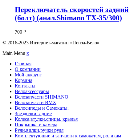
Переключатель скоростей задний
(болт) (анал.Shimano TX-35/300)
700
₽
© 2016-2023 Интернет-магазин «Пенза-Вело»
Main Menu
x
Главная
О компании
Мой аккаунт
Корзина
Контакты
Велоаксессуары
Велозапчасти SHIMANO
Велозапчасти BMX
Велосипеды и Самокаты.
Звездочки задние
Колеса,втулки,спицы, крылья
Покрышка и камера
Рули,вилки,ручки руля
Комплектующие и запчасти к самокатам, роликам