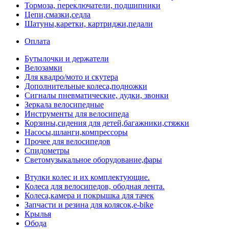
Тормоза, переключатели, подшипники
Цепи,смазки,седла
Шатуны,каретки, картриджи,педали
Оплата
Бутылочки и держатели
Велозамки
Для квадро/мото и скутера
Дополнительные колеса,подножки
Сигналы пневматические, дудки, звонки
Зеркала велосипедные
Инструменты для велосипеда
Корзины,сидения для детей,багажники,стяжки
Насосы,шланги,компрессоры
Прочее для велосипедов
Спидометры
Светомузыкальное оборудование,фары
Втулки колес и их комплектующие.
Колеса для велосипедов, ободная лента.
Колеса,камера и покрышка для тачек
Запчасти и резина для колясок,e-bike
Крылья
Обода