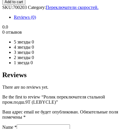
переключателя
Add to cart
стальной
SKU:
700203
Category:
Переключатели скоростей.
пром.подш.9T
(LEBYCLE)
Reviews (0)
quantity
0.0
0 отзывов
5 звезды
0
4 звезды
0
3 звезды
0
2 звезды
0
1 звезда
0
Reviews
There are no reviews yet.
Be the first to review “Ролик переключателя стальной
пром.подш.9T (LEBYCLE)”
Ваш адрес email не будет опубликован.
Обязательные поля
помечены
*
Name
*