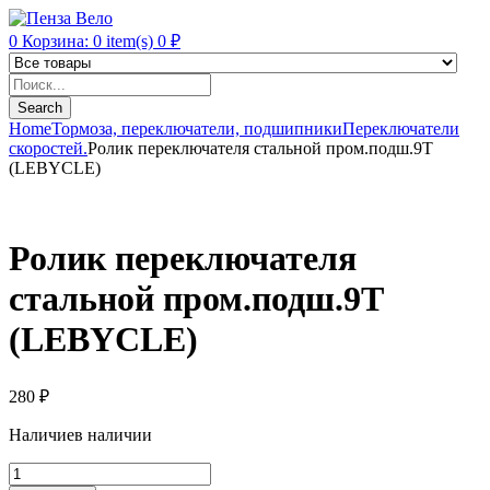
0
Корзина:
0
item(s)
0
₽
Products
search
Search
Home
Тормоза, переключатели, подшипники
Переключатели
скоростей.
Ролик переключателя стальной пром.подш.9T
(LEBYCLE)
Ролик переключателя
стальной пром.подш.9T
(LEBYCLE)
280
₽
Наличие
в наличии
Ролик