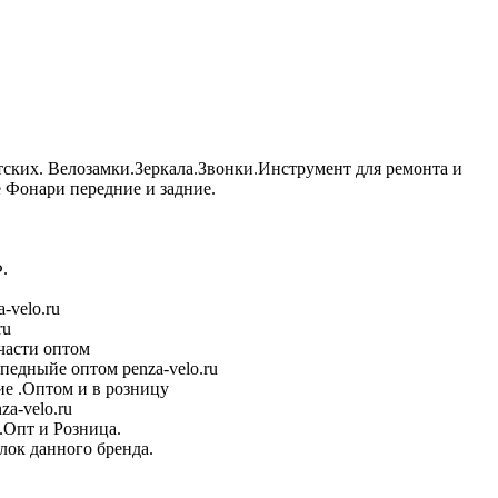
тских. Велозамки.Зеркала.Звонки.Инструмент для ремонта и
Фонари передние и задние.
.
-velo.ru
ru
части оптом
педныйе оптом penza-velo.ru
е .Оптом и в розницу
a-velo.ru
.Опт и Розница.
лок данного бренда.