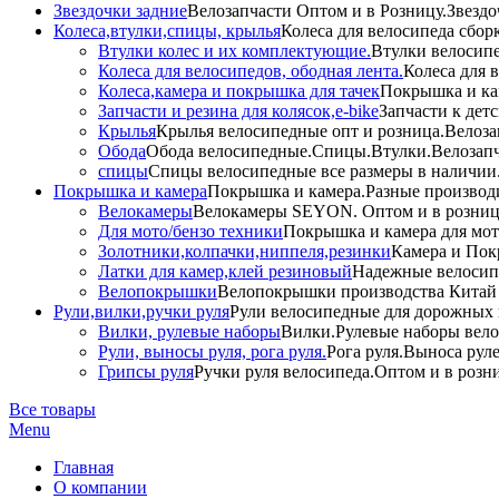
Звездочки задние
Велозапчасти Оптом и в Розницу.Звездо
Колеса,втулки,спицы, крылья
Колеса для велосипеда сбор
Втулки колес и их комплектующие.
Втулки велосипе
Колеса для велосипедов, ободная лента.
Колеса для 
Колеса,камера и покрышка для тачек
Покрышка и кам
Запчасти и резина для колясок,e-bike
Запчасти к дет
Крылья
Крылья велосипедные опт и розница.Велоза
Обода
Обода велосипедные.Спицы.Втулки.Велозапч
спицы
Спицы велосипедные все размеры в наличии.
Покрышка и камера
Покрышка и камера.Разные производи
Велокамеры
Велокамеры SEYON. Оптом и в розниц
Для мото/бензо техники
Покрышка и камера для мото
Золотники,колпачки,ниппеля,резинки
Камера и Пок
Латки для камер,клей резиновый
Надежные велосип
Велопокрышки
Велопокрышки производства Китай 
Рули,вилки,ручки руля
Рули велосипедные для дорожных 
Вилки, рулевые наборы
Вилки.Рулевые наборы вело
Рули, выносы руля, рога руля.
Рога руля.Выноса руле
Грипсы руля
Ручки руля велосипеда.Оптом и в розн
Все товары
Menu
Главная
О компании