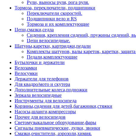
Рули, выносы руля, рога руля.
Тормоза, переключатели, подшипники
Переключатели скоростей.
Подшипники вело и RS
Тормоза и их комплектующие
Цепи,смазки,седла
Сидения, крепления сидений, пружины сидений, в
Цепи велосипедные.
Шатуны,каретки, картриджи,педали
Комплекты шатунов, валы кареток, каретки, защита
Педали,комплектующие
Бутылочки и держатели
Велозамки
Велосумки
Держатели для телефонов
Для квадро/мото и скутера
Дополнительные колеса,подножки
Зеркала велосипедные
Инструменты для велосипеда
Корзины,сидения для детей,багажники,стяжки
Насосы,шланги,компрессоры
Прочее для велосипедов
Светомузыкальное оборудование,фары
Сигналы пневматические, дудки, звонки
Смазки,очистители, аэрозоли,химия.