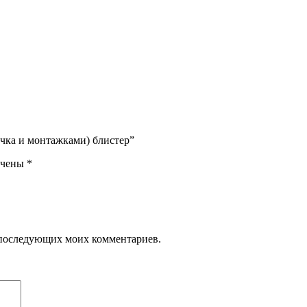
точка и монтажками) блистер”
ечены
*
ля последующих моих комментариев.