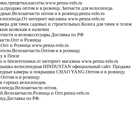
чки,трещетки,кассеты.www.penza-velo.ru
ка,продажа оптом и в розницу. Запчасти для велосипеда.
дные.Велозапчасти оптом и в розницу.penza-velo.ru
велосипеда.От интернет магазина www.penza-velo.ru
ера для тачек садовых и строительных.Колеса для тачек и теле
ским коляскам в наличии
пчасти и велоакссесуары.Доставка по РФ
асти.Опт и Розница
Опт и Розница www.penza-velo.ru
тели.Велозапчасти.Оптом и в розницу.
у в Пензе
 и бензотехники.от интернет магазина www.penza-velo.ru
рышка велосипедная HINDUSTAN официальный сайт. Продажа о
едные камеры и покрышки CHAO YANG.Оптом и в розницу.
Оптом и в розницу.
и горных велосипедов.
сипеда.Велозапчасти оптом.
й.Велозапчасти.Розница и Опт.penza-velo.ru
ицу.Доставка по РФ.