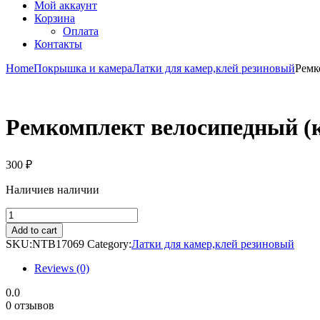
Мой аккаунт
Корзина
Оплата
Контакты
Home
Покрышка и камера
Латки для камер,клей резиновый
Ремк
Ремкомплект велосипедный (
300
₽
Наличие
в наличии
Ремкомплект
велосипедный
Add to cart
(ключом
SKU:
NTB17069
Category:
Латки для камер,клей резиновый
косточка
и
Reviews (0)
монтажками)
блистер
0.0
quantity
0 отзывов