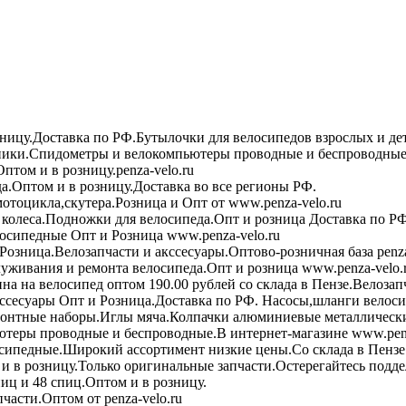
зницу.Доставка по РФ.Бутылочки для велосипедов взрослых и де
ики.Спидометры и велокомпьютеры проводные и беспроводные 
птом и в розницу.penza-velo.ru
а.Оптом и в розницу.Доставка во все регионы РФ.
мотоцикла,скутера.Розница и Опт от www.penza-velo.ru
колеса.Подножки для велосипеда.Опт и розница Доставка по РФ
осипедные Опт и Розница www.penza-velo.ru
Розница.Велозапчасти и акссесуары.Оптово-розничная база penza
уживания и ремонта велосипеда.Опт и розница www.penza-velo.
на на велосипед оптом 190.00 рублей со склада в Пензе.Велозап
ссесуары Опт и Розница.Доставка по РФ. Насосы,шланги велоси
онтные наборы.Иглы мяча.Колпачки алюминиевые металлически
теры проводные и беспроводные.В интернет-магазине www.penz
сипедные.Широкий ассортимент низкие цены.Со склада в Пензе
в розницу.Только оригинальные запчасти.Остерегайтесь подде
иц и 48 спиц.Оптом и в розницу.
асти.Оптом от penza-velo.ru