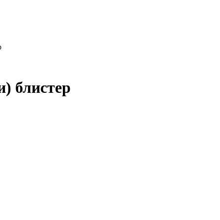
р
) блистер