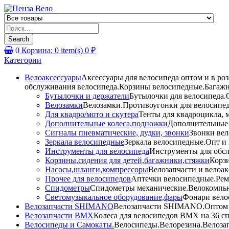
Products
search
Search
0
Корзина:
0
item(s)
0
₽
Категории
Велоаксессуары
Аксессуары для велосипеда оптом и в ро
обслуживания велосипеда.Корзины велосипедные.Багажн
Бутылочки и держатели
Бутылочки для велосипеда.О
Велозамки
Велозамки.Противоугонки для велосипед
Для квадро/мото и скутера
Тенты для квадроцикла, 
Дополнительные колеса,подножки
Дополнительные 
Сигналы пневматические, дудки, звонки
Звонки вел
Зеркала велосипедные
Зеркала велосипедные.Опт и 
Инструменты для велосипеда
Инструменты для обсл
Корзины,сидения для детей,багажники,стяжки
Корзи
Насосы,шланги,компрессоры
Велозапчасти и велоак
Прочее для велосипедов
Аптечки велосипедные.Рем
Спидометры
Спидометры механические.Велокомпью
Светомузыкальное оборудование,фары
Фонари вело
Велозапчасти SHIMANO
Велозапчасти SHIMANO.Оптом и 
Велозапчасти BMX
Колеса для велосипедов BMX на 36 сп
Велосипеды и Самокаты.
Велосипеды.Велорезина.Велозапч