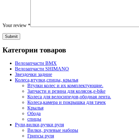
Your review
*
Категории товаров
Велозапчасти BMX
Велозапчасти SHIMANO
Звездочки задние
Колеса,втулки,спицы, крылья
Втулки колес и их комплектующие.
Запчасти и резина для колясок,e-bike
Колеса для велосипедов,ободная лента.
Колеса,камера и покрышка для тачек
Крылья
Обода
спицы
Рули,вилки,ручки руля
Вилки, рулевые наборы
Грипсы руля