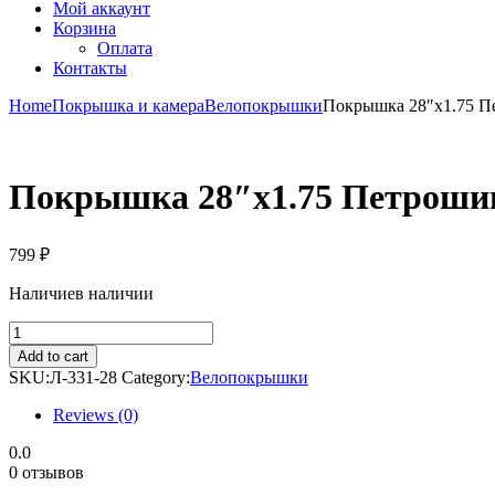
Мой аккаунт
Корзина
Оплата
Контакты
Home
Покрышка и камера
Велопокрышки
Покрышка 28″х1.75 П
Покрышка 28″х1.75 Петроши
799
₽
Наличие
в наличии
Покрышка
28"х1.75
Add to cart
Петрошина
SKU:
Л-331-28
Category:
Велопокрышки
quantity
Reviews (0)
0.0
0 отзывов