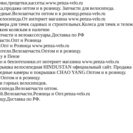
чки,трещетки,кассеты.www.penza-velo.ru
ка,продажа оптом и в розницу. Запчасти для велосипеда.
дные.Велозапчасти оптом и в розницу.penza-velo.ru
велосипеда.От интернет магазина www.penza-velo.ru
ера для тачек садовых и строительных.Колеса для тачек и теле
ским коляскам в наличии
пчасти и велоакссесуары.Доставка по РФ
асти.Опт и Розница
Опт и Розница www.penza-velo.ru
тели.Велозапчасти.Оптом и в розницу.
у в Пензе
 и бензотехники.от интернет магазина www.penza-velo.ru
рышка велосипедная HINDUSTAN официальный сайт. Продажа о
едные камеры и покрышки CHAO YANG.Оптом и в розницу.
Оптом и в розницу.
и горных велосипедов.
сипеда.Велозапчасти оптом.
й.Велозапчасти.Розница и Опт.penza-velo.ru
ицу.Доставка по РФ.