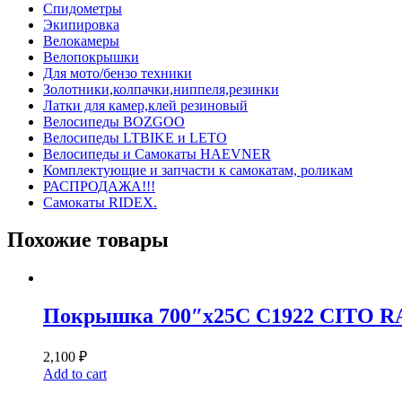
Спидометры
Экипировка
Велокамеры
Велопокрышки
Для мото/бензо техники
Золотники,колпачки,ниппеля,резинки
Латки для камер,клей резиновый
Велосипеды BOZGOO
Велосипеды LTBIKE и LETO
Велосипеды и Самокаты HAEVNER
Комплектующие и запчасти к самокатам, роликам
РАСПРОДАЖА!!!
Самокаты RIDEX.
Похожие товары
Покрышка 700″х25С С1922 СITO 
2,100
₽
Add to cart