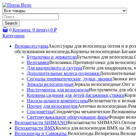
Products
search
Search
0
Корзина:
0
item(s)
0
₽
Категории
Велоаксессуары
Аксессуары для велосипеда оптом и в ро
обслуживания велосипеда.Корзины велосипедные.Багажн
Бутылочки и держатели
Бутылочки для велосипеда.О
Велозамки
Велозамки.Противоугонки для велосипед
Для квадро/мото и скутера
Тенты для квадроцикла, 
Дополнительные колеса,подножки
Дополнительные 
Сигналы пневматические, дудки, звонки
Звонки вел
Зеркала велосипедные
Зеркала велосипедные.Опт и 
Инструменты для велосипеда
Инструменты для обсл
Корзины,сидения для детей,багажники,стяжки
Корзи
Насосы,шланги,компрессоры
Велозапчасти и велоак
Прочее для велосипедов
Аптечки велосипедные.Рем
Спидометры
Спидометры механические.Велокомпью
Светомузыкальное оборудование,фары
Фонари вело
Велозапчасти SHIMANO
Велозапчасти SHIMANO.Оптом и 
Велозапчасти BMX
Колеса для велосипедов BMX на 36 сп
Велосипеды и Самокаты.
Велосипеды.Велорезина.Велозапч