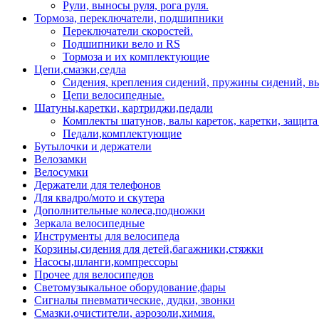
Рули, выносы руля, рога руля.
Тормоза, переключатели, подшипники
Переключатели скоростей.
Подшипники вело и RS
Тормоза и их комплектующие
Цепи,смазки,седла
Сидения, крепления сидений, пружины сидений, в
Цепи велосипедные.
Шатуны,каретки, картриджи,педали
Комплекты шатунов, валы кареток, каретки, защита
Педали,комплектующие
Бутылочки и держатели
Велозамки
Велосумки
Держатели для телефонов
Для квадро/мото и скутера
Дополнительные колеса,подножки
Зеркала велосипедные
Инструменты для велосипеда
Корзины,сидения для детей,багажники,стяжки
Насосы,шланги,компрессоры
Прочее для велосипедов
Светомузыкальное оборудование,фары
Сигналы пневматические, дудки, звонки
Смазки,очистители, аэрозоли,химия.