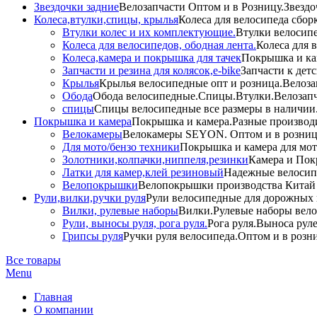
Звездочки задние
Велозапчасти Оптом и в Розницу.Звездо
Колеса,втулки,спицы, крылья
Колеса для велосипеда сбор
Втулки колес и их комплектующие.
Втулки велосипе
Колеса для велосипедов, ободная лента.
Колеса для 
Колеса,камера и покрышка для тачек
Покрышка и кам
Запчасти и резина для колясок,e-bike
Запчасти к дет
Крылья
Крылья велосипедные опт и розница.Велоза
Обода
Обода велосипедные.Спицы.Втулки.Велозапч
спицы
Спицы велосипедные все размеры в наличии.
Покрышка и камера
Покрышка и камера.Разные производи
Велокамеры
Велокамеры SEYON. Оптом и в розниц
Для мото/бензо техники
Покрышка и камера для мото
Золотники,колпачки,ниппеля,резинки
Камера и Пок
Латки для камер,клей резиновый
Надежные велосип
Велопокрышки
Велопокрышки производства Китай 
Рули,вилки,ручки руля
Рули велосипедные для дорожных 
Вилки, рулевые наборы
Вилки.Рулевые наборы вело
Рули, выносы руля, рога руля.
Рога руля.Выноса руле
Грипсы руля
Ручки руля велосипеда.Оптом и в розн
Все товары
Menu
Главная
О компании