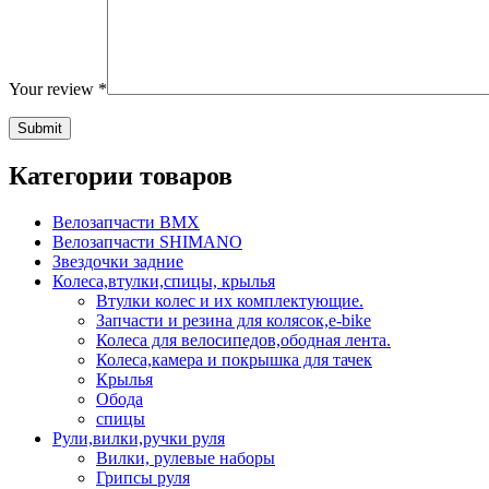
Your review
*
Категории товаров
Велозапчасти BMX
Велозапчасти SHIMANO
Звездочки задние
Колеса,втулки,спицы, крылья
Втулки колес и их комплектующие.
Запчасти и резина для колясок,e-bike
Колеса для велосипедов,ободная лента.
Колеса,камера и покрышка для тачек
Крылья
Обода
спицы
Рули,вилки,ручки руля
Вилки, рулевые наборы
Грипсы руля