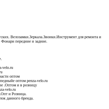
тских. Велозамки.Зеркала.Звонки.Инструмент для ремонта и
Фонари передние и задние.
.
-velo.ru
ru
части оптом
педныйе оптом penza-velo.ru
е .Оптом и в розницу
a-velo.ru
.Опт и Розница.
лок данного бренда.