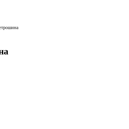
етрошина
на