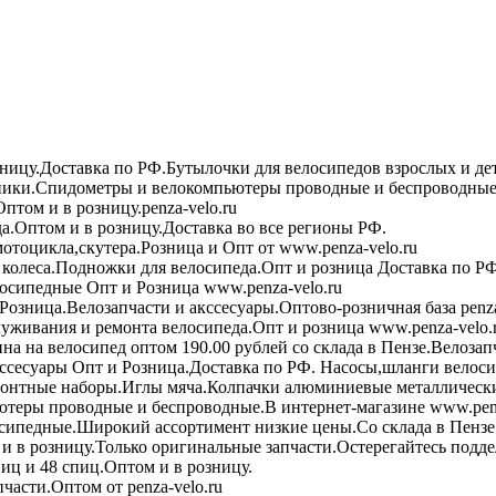
зницу.Доставка по РФ.Бутылочки для велосипедов взрослых и де
ики.Спидометры и велокомпьютеры проводные и беспроводные 
птом и в розницу.penza-velo.ru
а.Оптом и в розницу.Доставка во все регионы РФ.
мотоцикла,скутера.Розница и Опт от www.penza-velo.ru
колеса.Подножки для велосипеда.Опт и розница Доставка по РФ
осипедные Опт и Розница www.penza-velo.ru
Розница.Велозапчасти и акссесуары.Оптово-розничная база penza
уживания и ремонта велосипеда.Опт и розница www.penza-velo.
на на велосипед оптом 190.00 рублей со склада в Пензе.Велозап
ссесуары Опт и Розница.Доставка по РФ. Насосы,шланги велоси
онтные наборы.Иглы мяча.Колпачки алюминиевые металлически
теры проводные и беспроводные.В интернет-магазине www.penz
сипедные.Широкий ассортимент низкие цены.Со склада в Пензе
в розницу.Только оригинальные запчасти.Остерегайтесь подде
иц и 48 спиц.Оптом и в розницу.
асти.Оптом от penza-velo.ru