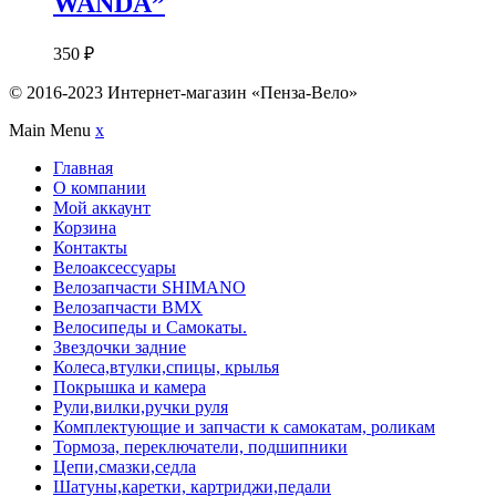
WANDA”
350
₽
© 2016-2023 Интернет-магазин «Пенза-Вело»
Main Menu
x
Главная
О компании
Мой аккаунт
Корзина
Контакты
Велоаксессуары
Велозапчасти SHIMANO
Велозапчасти BMX
Велосипеды и Самокаты.
Звездочки задние
Колеса,втулки,спицы, крылья
Покрышка и камера
Рули,вилки,ручки руля
Комплектующие и запчасти к самокатам, роликам
Тормоза, переключатели, подшипники
Цепи,смазки,седла
Шатуны,каретки, картриджи,педали