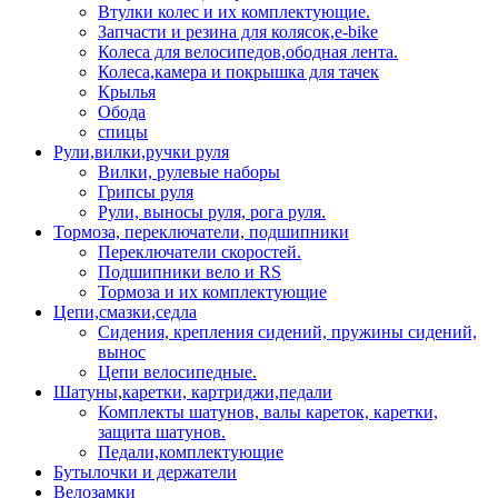
Втулки колес и их комплектующие.
Запчасти и резина для колясок,e-bike
Колеса для велосипедов,ободная лента.
Колеса,камера и покрышка для тачек
Крылья
Обода
спицы
Рули,вилки,ручки руля
Вилки, рулевые наборы
Грипсы руля
Рули, выносы руля, рога руля.
Тормоза, переключатели, подшипники
Переключатели скоростей.
Подшипники вело и RS
Тормоза и их комплектующие
Цепи,смазки,седла
Сидения, крепления сидений, пружины сидений,
вынос
Цепи велосипедные.
Шатуны,каретки, картриджи,педали
Комплекты шатунов, валы кареток, каретки,
защита шатунов.
Педали,комплектующие
Бутылочки и держатели
Велозамки