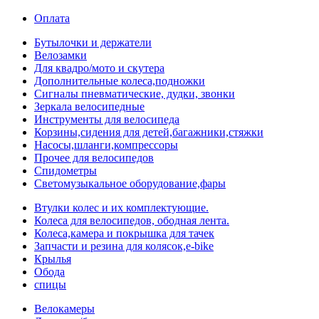
Оплата
Бутылочки и держатели
Велозамки
Для квадро/мото и скутера
Дополнительные колеса,подножки
Сигналы пневматические, дудки, звонки
Зеркала велосипедные
Инструменты для велосипеда
Корзины,сидения для детей,багажники,стяжки
Насосы,шланги,компрессоры
Прочее для велосипедов
Спидометры
Светомузыкальное оборудование,фары
Втулки колес и их комплектующие.
Колеса для велосипедов, ободная лента.
Колеса,камера и покрышка для тачек
Запчасти и резина для колясок,e-bike
Крылья
Обода
спицы
Велокамеры