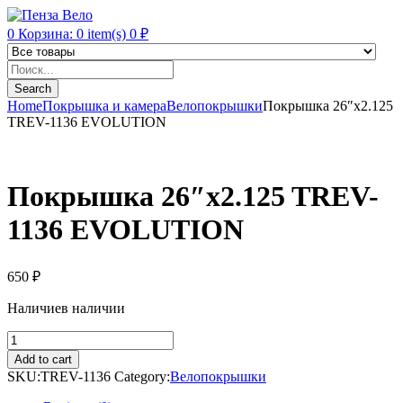
0
Корзина:
0
item(s)
0
₽
Products
search
Search
Home
Покрышка и камера
Велопокрышки
Покрышка 26″x2.125
TREV-1136 EVOLUTION
Покрышка 26″x2.125 TREV-
1136 EVOLUTION
650
₽
Наличие
в наличии
Покрышка
26"x2.125
Add to cart
TREV-
SKU:
TREV-1136
Category:
Велопокрышки
1136
EVOLUTION