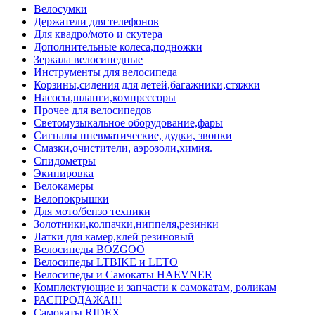
Велосумки
Держатели для телефонов
Для квадро/мото и скутера
Дополнительные колеса,подножки
Зеркала велосипедные
Инструменты для велосипеда
Корзины,сидения для детей,багажники,стяжки
Насосы,шланги,компрессоры
Прочее для велосипедов
Светомузыкальное оборудование,фары
Сигналы пневматические, дудки, звонки
Смазки,очистители, аэрозоли,химия.
Спидометры
Экипировка
Велокамеры
Велопокрышки
Для мото/бензо техники
Золотники,колпачки,ниппеля,резинки
Латки для камер,клей резиновый
Велосипеды BOZGOO
Велосипеды LTBIKE и LETO
Велосипеды и Самокаты HAEVNER
Комплектующие и запчасти к самокатам, роликам
РАСПРОДАЖА!!!
Самокаты RIDEX.