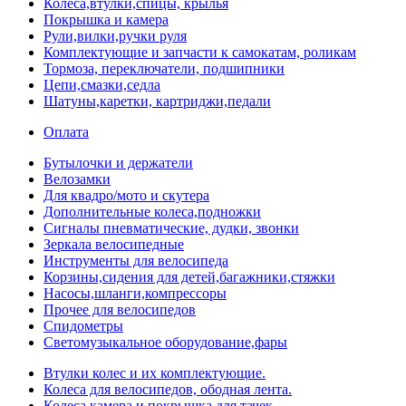
Колеса,втулки,спицы, крылья
Покрышка и камера
Рули,вилки,ручки руля
Комплектующие и запчасти к самокатам, роликам
Тормоза, переключатели, подшипники
Цепи,смазки,седла
Шатуны,каретки, картриджи,педали
Оплата
Бутылочки и держатели
Велозамки
Для квадро/мото и скутера
Дополнительные колеса,подножки
Сигналы пневматические, дудки, звонки
Зеркала велосипедные
Инструменты для велосипеда
Корзины,сидения для детей,багажники,стяжки
Насосы,шланги,компрессоры
Прочее для велосипедов
Спидометры
Светомузыкальное оборудование,фары
Втулки колес и их комплектующие.
Колеса для велосипедов, ободная лента.
Колеса,камера и покрышка для тачек