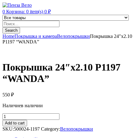
0
Корзина:
0
item(s)
0
₽
Products
search
Search
Home
Покрышка и камера
Велопокрышки
Покрышка 24″x2.10
P1197 “WANDA”
Покрышка 24″x2.10 P1197
“WANDA”
550
₽
Наличие
в наличии
Покрышка
24"x2.10
Add to cart
P1197
SKU:
500024-1197
Category:
Велопокрышки
"WANDA"
quantity