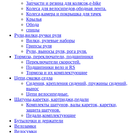
Запчасти и резина для колясок,e-bike
Колеса для велосипедов,ободная лента.
Колеса,камера и покрышка для тачек
Крылья
Обода
спицы
Рули,вилки,ручки руля
Вилки, рулевые наборы
Грипсы руля
Рули, выносы руля, рога руля.
Тормоза, переключатели, подшипники
Переключатели скоростей.
Подшипники вело и RS
Тормоза и их комплектующие
Цепи,смазки,седла
Сидения, крепления сидений, пружины сидений,
вынос
Цепи велосипедные.
Шатуны,каретки, картриджи,педали
Комплекты шатунов, валы кареток, каретки,
защита шатунов.
Педали,комплектующие
Бутылочки и держатели
Велозамки
Велосумки