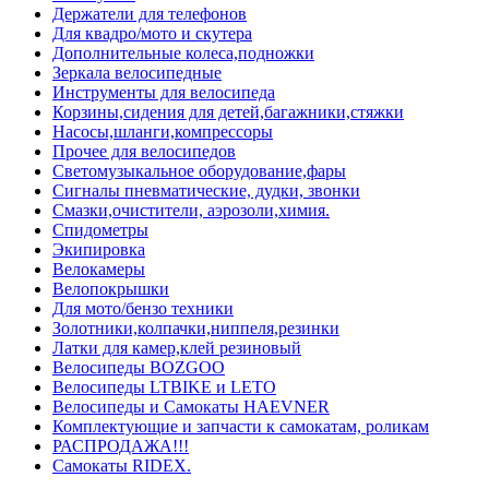
Держатели для телефонов
Для квадро/мото и скутера
Дополнительные колеса,подножки
Зеркала велосипедные
Инструменты для велосипеда
Корзины,сидения для детей,багажники,стяжки
Насосы,шланги,компрессоры
Прочее для велосипедов
Светомузыкальное оборудование,фары
Сигналы пневматические, дудки, звонки
Смазки,очистители, аэрозоли,химия.
Спидометры
Экипировка
Велокамеры
Велопокрышки
Для мото/бензо техники
Золотники,колпачки,ниппеля,резинки
Латки для камер,клей резиновый
Велосипеды BOZGOO
Велосипеды LTBIKE и LETO
Велосипеды и Самокаты HAEVNER
Комплектующие и запчасти к самокатам, роликам
РАСПРОДАЖА!!!
Самокаты RIDEX.