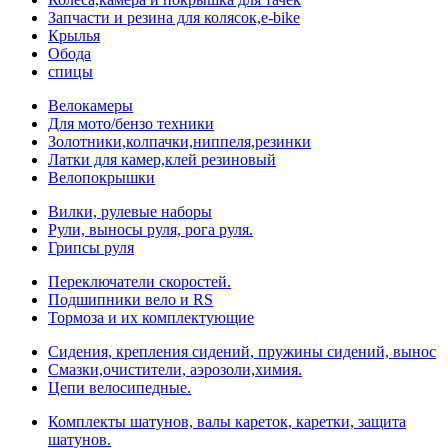
Запчасти и резина для колясок,e-bike
Крылья
Обода
спицы
Велокамеры
Для мото/бензо техники
Золотники,колпачки,ниппеля,резинки
Латки для камер,клей резиновый
Велопокрышки
Вилки, рулевые наборы
Рули, выносы руля, рога руля.
Грипсы руля
Переключатели скоростей.
Подшипники вело и RS
Тормоза и их комплектующие
Сидения, крепления сидений, пружины сидений, вынос
Смазки,очистители, аэрозоли,химия.
Цепи велосипедные.
Комплекты шатунов, валы кареток, каретки, защита
шатунов.