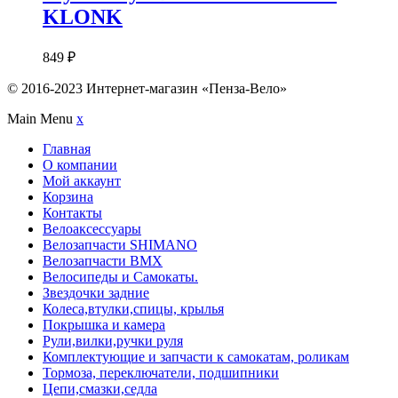
KLONK
849
₽
© 2016-2023 Интернет-магазин «Пенза-Вело»
Main Menu
x
Главная
О компании
Мой аккаунт
Корзина
Контакты
Велоаксессуары
Велозапчасти SHIMANO
Велозапчасти BMX
Велосипеды и Самокаты.
Звездочки задние
Колеса,втулки,спицы, крылья
Покрышка и камера
Рули,вилки,ручки руля
Комплектующие и запчасти к самокатам, роликам
Тормоза, переключатели, подшипники
Цепи,смазки,седла