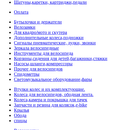
Шатуны,каретки, картриджи,педали
Оплата
Бутылочки и держатели
Велозамки
Для квадро/мото и скутера
Дополнительные колеса,подножки
Сигналы пневматические, дудки, звонки
Зеркала велосипедные
Инструменты для велосипеда
Корзины,сидения для детей,багажники,стяжки
Насосы,шланги,компрессоры
Прочее для велосипедов
Спидометры
Светомузыкальное оборудование,фары
Втулки колес и их комплектующие.
Колеса для велосипедов, ободная лента.
Колеса,камера и покрышка для тачек
Запчасти и резина для колясок,e-bike
Крылья
Обода
спицы