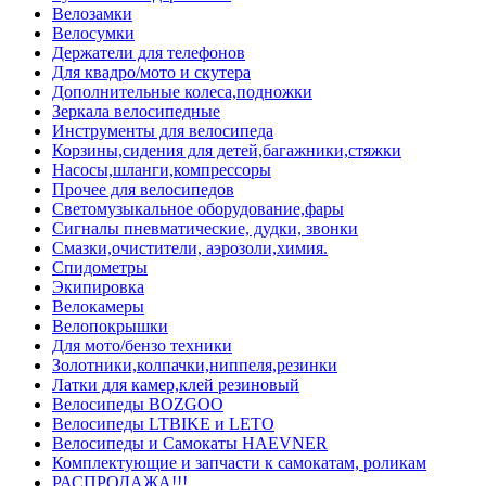
Велозамки
Велосумки
Держатели для телефонов
Для квадро/мото и скутера
Дополнительные колеса,подножки
Зеркала велосипедные
Инструменты для велосипеда
Корзины,сидения для детей,багажники,стяжки
Насосы,шланги,компрессоры
Прочее для велосипедов
Светомузыкальное оборудование,фары
Сигналы пневматические, дудки, звонки
Смазки,очистители, аэрозоли,химия.
Спидометры
Экипировка
Велокамеры
Велопокрышки
Для мото/бензо техники
Золотники,колпачки,ниппеля,резинки
Латки для камер,клей резиновый
Велосипеды BOZGOO
Велосипеды LTBIKE и LETO
Велосипеды и Самокаты HAEVNER
Комплектующие и запчасти к самокатам, роликам
РАСПРОДАЖА!!!