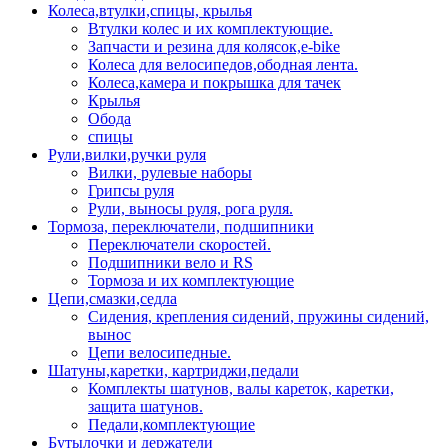
Колеса,втулки,спицы, крылья
Втулки колес и их комплектующие.
Запчасти и резина для колясок,e-bike
Колеса для велосипедов,ободная лента.
Колеса,камера и покрышка для тачек
Крылья
Обода
спицы
Рули,вилки,ручки руля
Вилки, рулевые наборы
Грипсы руля
Рули, выносы руля, рога руля.
Тормоза, переключатели, подшипники
Переключатели скоростей.
Подшипники вело и RS
Тормоза и их комплектующие
Цепи,смазки,седла
Сидения, крепления сидений, пружины сидений,
вынос
Цепи велосипедные.
Шатуны,каретки, картриджи,педали
Комплекты шатунов, валы кареток, каретки,
защита шатунов.
Педали,комплектующие
Бутылочки и держатели