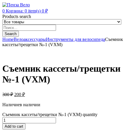
0
Корзина:
0
item(s)
0
₽
Products search
Search
Home
Велоаксессуары
Инструменты для велосипеда
Съемник
кассеты/трещетки №-1 (VXM)
Съемник кассеты/трещетки
№-1 (VXM)
300
₽
200
₽
Наличие
в наличии
Съемник кассеты/трещетки №-1 (VXM) quantity
Add to cart