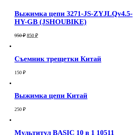
Выжимка цепи 3271-JS-ZYJLQv4.5-
HY-GB (JSHOUBIKE)
950
₽
850
₽
Съемник трещетки Китай
150
₽
Выжимка цепи Китай
250
₽
Мультитул BASIC 10 в 1 10511