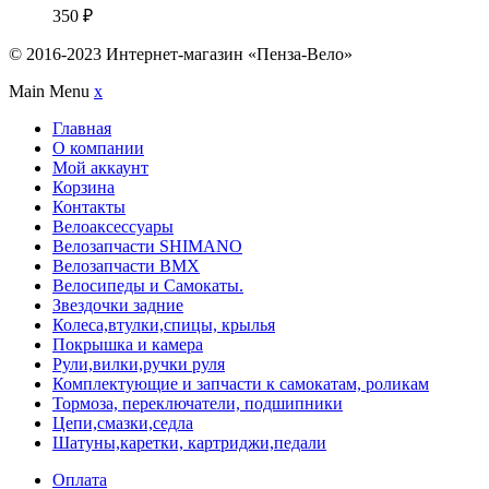
350
₽
© 2016-2023 Интернет-магазин «Пенза-Вело»
Main Menu
x
Главная
О компании
Мой аккаунт
Корзина
Контакты
Велоаксессуары
Велозапчасти SHIMANO
Велозапчасти BMX
Велосипеды и Самокаты.
Звездочки задние
Колеса,втулки,спицы, крылья
Покрышка и камера
Рули,вилки,ручки руля
Комплектующие и запчасти к самокатам, роликам
Тормоза, переключатели, подшипники
Цепи,смазки,седла
Шатуны,каретки, картриджи,педали
Оплата