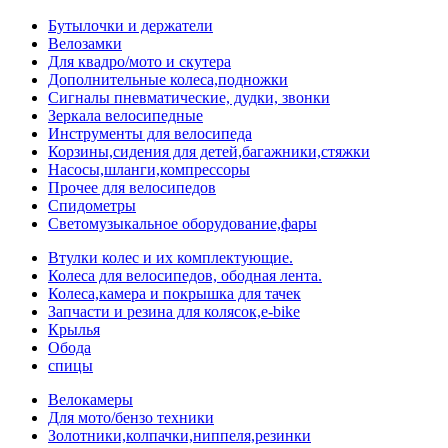
Бутылочки и держатели
Велозамки
Для квадро/мото и скутера
Дополнительные колеса,подножки
Сигналы пневматические, дудки, звонки
Зеркала велосипедные
Инструменты для велосипеда
Корзины,сидения для детей,багажники,стяжки
Насосы,шланги,компрессоры
Прочее для велосипедов
Спидометры
Светомузыкальное оборудование,фары
Втулки колес и их комплектующие.
Колеса для велосипедов, ободная лента.
Колеса,камера и покрышка для тачек
Запчасти и резина для колясок,e-bike
Крылья
Обода
спицы
Велокамеры
Для мото/бензо техники
Золотники,колпачки,ниппеля,резинки