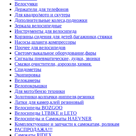
Велосумки
Держатели для телефонов
Для квадро/мото и скутера
Дополнительные колеса,подножки
Зеркала велосипедные
Инструменты для велосипеда
Корзины,сидения для детей,багажники,стяжки
Насосы,шланги,компрессоры
Прочее для велосипедов
Светомузыкальное оборудование,фары
Сигналы пневматические, дудки, звонки
Смазки,очистители, аэрозоли,химия.
Спидометры
Экипировка
Велокамеры
Велопокрышки
Для мото/бензо техники
Золотники,колпачки,ниппеля,резинки
Латки для камер,клей резиновый
Велосипеды BOZGOO
Велосипеды LTBIKE и LETO
Велосипеды и Самокаты HAEVNER
Комплектующие и запчасти к самокатам, роликам
РАСПРОДАЖА!!!
Самокаты RIDEX.