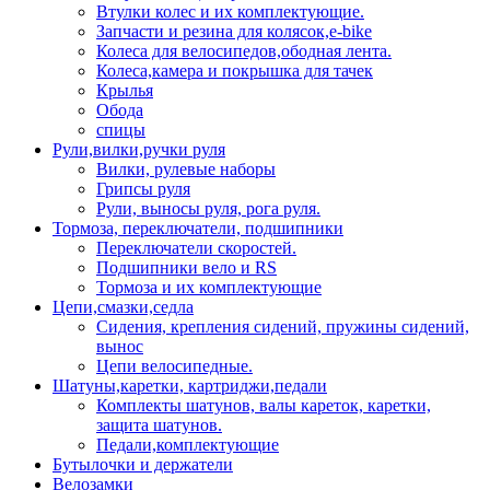
Втулки колес и их комплектующие.
Запчасти и резина для колясок,e-bike
Колеса для велосипедов,ободная лента.
Колеса,камера и покрышка для тачек
Крылья
Обода
спицы
Рули,вилки,ручки руля
Вилки, рулевые наборы
Грипсы руля
Рули, выносы руля, рога руля.
Тормоза, переключатели, подшипники
Переключатели скоростей.
Подшипники вело и RS
Тормоза и их комплектующие
Цепи,смазки,седла
Сидения, крепления сидений, пружины сидений,
вынос
Цепи велосипедные.
Шатуны,каретки, картриджи,педали
Комплекты шатунов, валы кареток, каретки,
защита шатунов.
Педали,комплектующие
Бутылочки и держатели
Велозамки