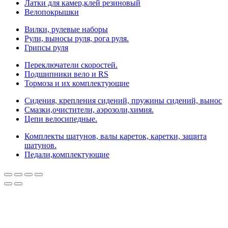
Латки для камер,клей резиновый
Велопокрышки
Вилки, рулевые наборы
Рули, выносы руля, рога руля.
Грипсы руля
Переключатели скоростей.
Подшипники вело и RS
Тормоза и их комплектующие
Сидения, крепления сидений, пружины сидений, вынос
Смазки,очистители, аэрозоли,химия.
Цепи велосипедные.
Комплекты шатунов, валы кареток, каретки, защита
шатунов.
Педали,комплектующие