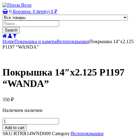
0
Корзина:
0
item(s)
0
₽
Products
search
Search
Home
Покрышка и камера
Велопокрышки
Покрышка 14″х2.125
P1197 “WANDA”
Покрышка 14″х2.125 P1197
“WANDA”
350
₽
Наличие
в наличии
Покрышка
14"х2.125
Add to cart
P1197
SKU:
RTRR14WND009
Category:
Велопокрышки
"WANDA"