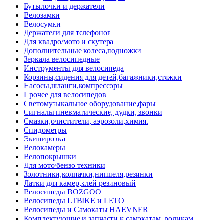
Бутылочки и держатели
Велозамки
Велосумки
Держатели для телефонов
Для квадро/мото и скутера
Дополнительные колеса,подножки
Зеркала велосипедные
Инструменты для велосипеда
Корзины,сидения для детей,багажники,стяжки
Насосы,шланги,компрессоры
Прочее для велосипедов
Светомузыкальное оборудование,фары
Сигналы пневматические, дудки, звонки
Смазки,очистители, аэрозоли,химия.
Спидометры
Экипировка
Велокамеры
Велопокрышки
Для мото/бензо техники
Золотники,колпачки,ниппеля,резинки
Латки для камер,клей резиновый
Велосипеды BOZGOO
Велосипеды LTBIKE и LETO
Велосипеды и Самокаты HAEVNER
Комплектующие и запчасти к самокатам, роликам