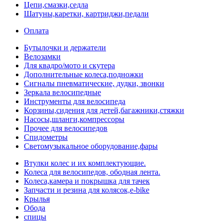
Цепи,смазки,седла
Шатуны,каретки, картриджи,педали
Оплата
Бутылочки и держатели
Велозамки
Для квадро/мото и скутера
Дополнительные колеса,подножки
Сигналы пневматические, дудки, звонки
Зеркала велосипедные
Инструменты для велосипеда
Корзины,сидения для детей,багажники,стяжки
Насосы,шланги,компрессоры
Прочее для велосипедов
Спидометры
Светомузыкальное оборудование,фары
Втулки колес и их комплектующие.
Колеса для велосипедов, ободная лента.
Колеса,камера и покрышка для тачек
Запчасти и резина для колясок,e-bike
Крылья
Обода
спицы