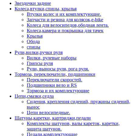
Звездочки задние
Колеса,втулки,спицы, крылья
Втулки колес и их комплектующие.
Запчасти и резина для колясок,e-bike
Колеса для велосипедов,ободная лента.
Колеса,камера и покрышка для тачек
Крылья
Обода
спицы
Рули,вилки,ручки руля
Вилки, рулевые наборы
Грипсы руля
Рули, выносы руля, рога руля.
Тормоза, переключатели, подшипники
Переключатели скоростей.
Подшипники вело и RS
Тормоза и их комплектующие
Цепи,смазки,седла
Сидения, крепления сидений, пружины сидений,
вынос
Цепи велосипедные.
Шатуны,каретки, картриджи,педали
Комплекты шатунов, валы кареток, каретки,
защита шатунов.
Педали,комплектующие