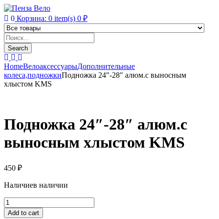
0
Корзина:
0
item(s)
0
₽
Products
search
Search
Home
Велоаксессуары
Дополнительные
колеса,подножки
Подножка 24″-28″ алюм.с выносным
хлыстом KMS
Подножка 24″-28″ алюм.с
выносным хлыстом KMS
450
₽
Наличие
в наличии
Подножка
24"-28"
Add to cart
алюм.с