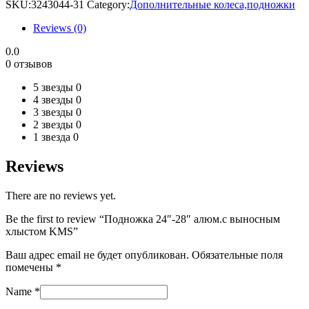
SKU:
3243044-31
Category:
Дополнительные колеса,подножки
выносным
хлыстом
Reviews (0)
KMS
quantity
0.0
0 отзывов
5 звезды
0
4 звезды
0
3 звезды
0
2 звезды
0
1 звезда
0
Reviews
There are no reviews yet.
Be the first to review “Подножка 24″-28″ алюм.с выносным
хлыстом KMS”
Ваш адрес email не будет опубликован.
Обязательные поля
помечены
*
Name
*