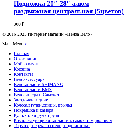
Подножка 20″-28″ алюм
раздвижная центральная (5цветов)
300
₽
© 2016-2023 Интернет-магазин «Пенза-Вело»
Main Menu
x
Главная
О компании
Мой аккаунт
Корзина
Контакты
Велоаксессуары
Велозапчасти SHIMANO
Велозапчасти BMX
Велосипеды и Самокаты.
Звездочки задние
Колеса,втулки,спицы, крылья
Покрышка и камера
Рули,вилки,ручки руля
Комплектующие и запчасти к самокатам, роликам
Тормоза, переключатели, подшипники