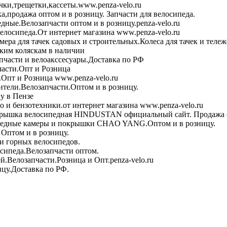
чки,трещетки,кассеты.www.penza-velo.ru
ка,продажа оптом и в розницу. Запчасти для велосипеда.
дные.Велозапчасти оптом и в розницу.penza-velo.ru
велосипеда.От интернет магазина www.penza-velo.ru
ера для тачек садовых и строительных.Колеса для тачек и теле
ским коляскам в наличии
пчасти и велоакссесуары.Доставка по РФ
асти.Опт и Розница
Опт и Розница www.penza-velo.ru
тели.Велозапчасти.Оптом и в розницу.
у в Пензе
 и бензотехники.от интернет магазина www.penza-velo.ru
рышка велосипедная HINDUSTAN официальный сайт. Продажа о
едные камеры и покрышки CHAO YANG.Оптом и в розницу.
Оптом и в розницу.
и горных велосипедов.
сипеда.Велозапчасти оптом.
й.Велозапчасти.Розница и Опт.penza-velo.ru
ицу.Доставка по РФ.