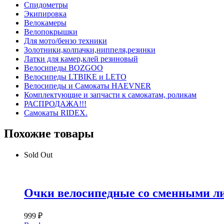
Спидометры
Экипировка
Велокамеры
Велопокрышки
Для мото/бензо техники
Золотники,колпачки,ниппеля,резинки
Латки для камер,клей резиновый
Велосипеды BOZGOO
Велосипеды LTBIKE и LETO
Велосипеды и Самокаты HAEVNER
Комплектующие и запчасти к самокатам, роликам
РАСПРОДАЖА!!!
Самокаты RIDEX.
Похожие товары
Sold Out
Очки велосипедные со сменными ли
999
₽