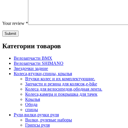
Your review
*
Категории товаров
Велозапчасти BMX
Велозапчасти SHIMANO
Звездочки задние
Колеса,втулки,спицы, крылья
Втулки колес и их комплектующие.
Запчасти и резина для колясок,e-bike
Колеса для велосипедов,ободная лента.
Колеса,камера и покрышка для тачек
Крылья
Обода
спицы
Рули,вилки,ручки руля
Вилки, рулевые наборы
Грипсы руля