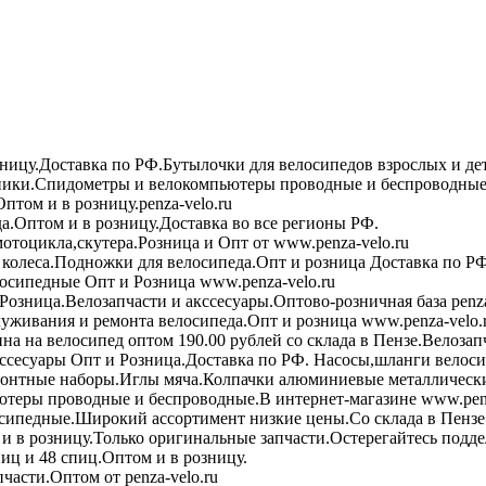
зницу.Доставка по РФ.Бутылочки для велосипедов взрослых и де
ики.Спидометры и велокомпьютеры проводные и беспроводные 
птом и в розницу.penza-velo.ru
а.Оптом и в розницу.Доставка во все регионы РФ.
мотоцикла,скутера.Розница и Опт от www.penza-velo.ru
колеса.Подножки для велосипеда.Опт и розница Доставка по РФ
осипедные Опт и Розница www.penza-velo.ru
Розница.Велозапчасти и акссесуары.Оптово-розничная база penza
уживания и ремонта велосипеда.Опт и розница www.penza-velo.
на на велосипед оптом 190.00 рублей со склада в Пензе.Велозап
ссесуары Опт и Розница.Доставка по РФ. Насосы,шланги велоси
онтные наборы.Иглы мяча.Колпачки алюминиевые металлически
теры проводные и беспроводные.В интернет-магазине www.penz
сипедные.Широкий ассортимент низкие цены.Со склада в Пензе
в розницу.Только оригинальные запчасти.Остерегайтесь подде
иц и 48 спиц.Оптом и в розницу.
асти.Оптом от penza-velo.ru