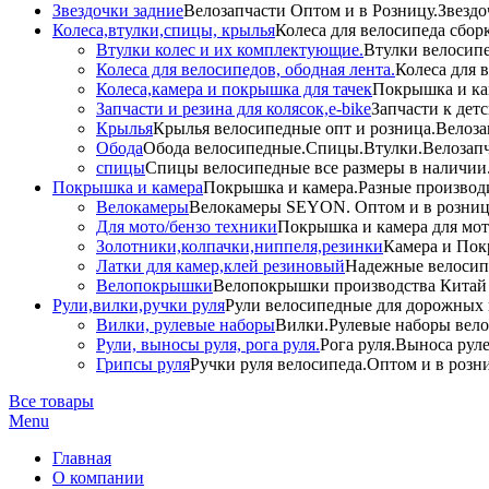
Звездочки задние
Велозапчасти Оптом и в Розницу.Звездо
Колеса,втулки,спицы, крылья
Колеса для велосипеда сбор
Втулки колес и их комплектующие.
Втулки велосипе
Колеса для велосипедов, ободная лента.
Колеса для 
Колеса,камера и покрышка для тачек
Покрышка и кам
Запчасти и резина для колясок,e-bike
Запчасти к дет
Крылья
Крылья велосипедные опт и розница.Велоза
Обода
Обода велосипедные.Спицы.Втулки.Велозапч
спицы
Спицы велосипедные все размеры в наличии.
Покрышка и камера
Покрышка и камера.Разные производи
Велокамеры
Велокамеры SEYON. Оптом и в розниц
Для мото/бензо техники
Покрышка и камера для мото
Золотники,колпачки,ниппеля,резинки
Камера и Пок
Латки для камер,клей резиновый
Надежные велосип
Велопокрышки
Велопокрышки производства Китай 
Рули,вилки,ручки руля
Рули велосипедные для дорожных 
Вилки, рулевые наборы
Вилки.Рулевые наборы вело
Рули, выносы руля, рога руля.
Рога руля.Выноса руле
Грипсы руля
Ручки руля велосипеда.Оптом и в розн
Все товары
Menu
Главная
О компании