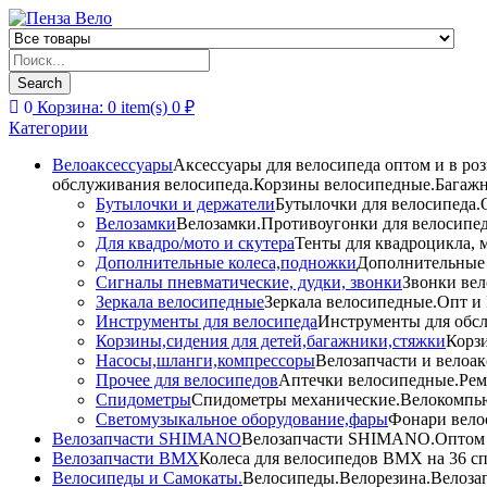
Products
search
Search
0
Корзина:
0
item(s)
0
₽
Категории
Велоаксессуары
Аксессуары для велосипеда оптом и в ро
обслуживания велосипеда.Корзины велосипедные.Багажн
Бутылочки и держатели
Бутылочки для велосипеда.О
Велозамки
Велозамки.Противоугонки для велосипед
Для квадро/мото и скутера
Тенты для квадроцикла, 
Дополнительные колеса,подножки
Дополнительные 
Сигналы пневматические, дудки, звонки
Звонки вел
Зеркала велосипедные
Зеркала велосипедные.Опт и 
Инструменты для велосипеда
Инструменты для обсл
Корзины,сидения для детей,багажники,стяжки
Корзи
Насосы,шланги,компрессоры
Велозапчасти и велоак
Прочее для велосипедов
Аптечки велосипедные.Рем
Спидометры
Спидометры механические.Велокомпью
Светомузыкальное оборудование,фары
Фонари вело
Велозапчасти SHIMANO
Велозапчасти SHIMANO.Оптом и 
Велозапчасти BMX
Колеса для велосипедов BMX на 36 сп
Велосипеды и Самокаты.
Велосипеды.Велорезина.Велозапч