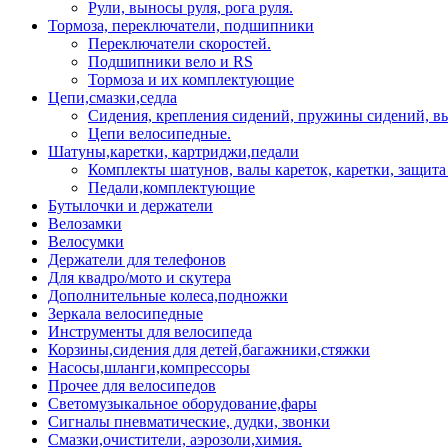
Рули, выносы руля, рога руля.
Тормоза, переключатели, подшипники
Переключатели скоростей.
Подшипники вело и RS
Тормоза и их комплектующие
Цепи,смазки,седла
Сидения, крепления сидений, пружины сидений, в
Цепи велосипедные.
Шатуны,каретки, картриджи,педали
Комплекты шатунов, валы кареток, каретки, защита
Педали,комплектующие
Бутылочки и держатели
Велозамки
Велосумки
Держатели для телефонов
Для квадро/мото и скутера
Дополнительные колеса,подножки
Зеркала велосипедные
Инструменты для велосипеда
Корзины,сидения для детей,багажники,стяжки
Насосы,шланги,компрессоры
Прочее для велосипедов
Светомузыкальное оборудование,фары
Сигналы пневматические, дудки, звонки
Смазки,очистители, аэрозоли,химия.