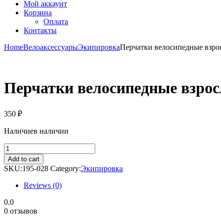
Мой аккаунт
Корзина
Оплата
Контакты
Home
Велоаксессуары
Экипировка
Перчатки велосипедные взрос
Перчатки велосипедные взрос
350
₽
Наличие
в наличии
Перчатки
велосипедные
Add to cart
взрослые
SKU:
195-028
Category:
Экипировка
нейлон
(3
Reviews (0)
цвета)
quantity
0.0
0 отзывов