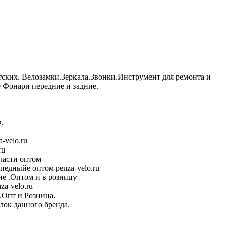
тских. Велозамки.Зеркала.Звонки.Инструмент для ремонта и
Фонари передние и задние.
.
-velo.ru
ru
части оптом
педныйе оптом penza-velo.ru
е .Оптом и в розницу
a-velo.ru
.Опт и Розница.
лок данного бренда.