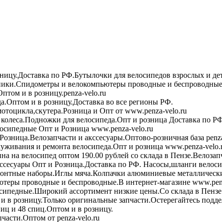
зницу.Доставка по РФ.Бутылочки для велосипедов взрослых и де
ики.Спидометры и велокомпьютеры проводные и беспроводные 
птом и в розницу.penza-velo.ru
а.Оптом и в розницу.Доставка во все регионы РФ.
мотоцикла,скутера.Розница и Опт от www.penza-velo.ru
колеса.Подножки для велосипеда.Опт и розница Доставка по РФ
осипедные Опт и Розница www.penza-velo.ru
Розница.Велозапчасти и акссесуары.Оптово-розничная база penza
уживания и ремонта велосипеда.Опт и розница www.penza-velo.
на на велосипед оптом 190.00 рублей со склада в Пензе.Велозап
ссесуары Опт и Розница.Доставка по РФ. Насосы,шланги велоси
онтные наборы.Иглы мяча.Колпачки алюминиевые металлически
теры проводные и беспроводные.В интернет-магазине www.penz
сипедные.Широкий ассортимент низкие цены.Со склада в Пензе
в розницу.Только оригинальные запчасти.Остерегайтесь подде
иц и 48 спиц.Оптом и в розницу.
асти.Оптом от penza-velo.ru