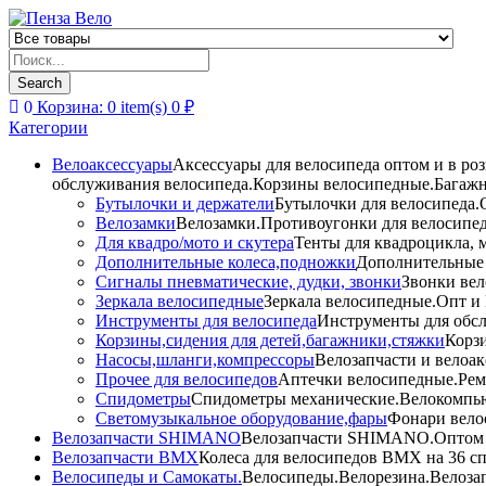
Products
search
Search
0
Корзина:
0
item(s)
0
₽
Категории
Велоаксессуары
Аксессуары для велосипеда оптом и в ро
обслуживания велосипеда.Корзины велосипедные.Багажн
Бутылочки и держатели
Бутылочки для велосипеда.О
Велозамки
Велозамки.Противоугонки для велосипед
Для квадро/мото и скутера
Тенты для квадроцикла, 
Дополнительные колеса,подножки
Дополнительные 
Сигналы пневматические, дудки, звонки
Звонки вел
Зеркала велосипедные
Зеркала велосипедные.Опт и 
Инструменты для велосипеда
Инструменты для обсл
Корзины,сидения для детей,багажники,стяжки
Корзи
Насосы,шланги,компрессоры
Велозапчасти и велоак
Прочее для велосипедов
Аптечки велосипедные.Рем
Спидометры
Спидометры механические.Велокомпью
Светомузыкальное оборудование,фары
Фонари вело
Велозапчасти SHIMANO
Велозапчасти SHIMANO.Оптом и 
Велозапчасти BMX
Колеса для велосипедов BMX на 36 сп
Велосипеды и Самокаты.
Велосипеды.Велорезина.Велозапч