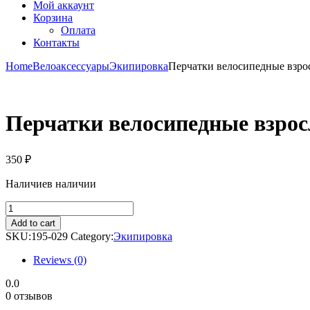
Мой аккаунт
Корзина
Оплата
Контакты
Home
Велоаксессуары
Экипировка
Перчатки велосипедные взрос
Перчатки велосипедные взросл
350
₽
Наличие
в наличии
Перчатки
велосипедные
Add to cart
взрослые
SKU:
195-029
Category:
Экипировка
полиэстер
(3
Reviews (0)
цвета)
quantity
0.0
0 отзывов