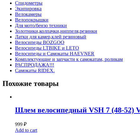
Спидометры
Экипировка
Велокамеры
Велопокрышки
Для мото/бензо техники
Золотники,колпачки,ниппеля,резинки
Латки для камер,клей резиновый
Велосипеды BOZGOO
Велосипеды LTBIKE и LETO
Велосипеды и Самокаты HAEVNER
Комплектующие и запчасти к самокатам, роликам
РАСПРОДАЖА!!!
Самокаты RIDEX.
Похожие товары
Шлем велосипедный VSH 7 (48-52) V
999
₽
Add to cart