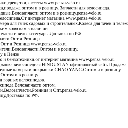
чки,трещетки,кассеты.www.penza-velo.ru
ка,продажа оптом и в розницу. Запчасти для велосипеда.
дные.Велозапчасти оптом и в розницу.penza-velo.ru
велосипеда.От интернет магазина www.penza-velo.ru
ера для тачек садовых и строительных.Колеса для тачек и теле
ским коляскам в наличии
пчасти и велоакссесуары.Доставка по РФ
асти.Опт и Розница
Опт и Розница www.penza-velo.ru
тели.Велозапчасти.Оптом и в розницу.
у в Пензе
 и бензотехники.от интернет магазина www.penza-velo.ru
рышка велосипедная HINDUSTAN официальный сайт. Продажа о
едные камеры и покрышки CHAO YANG.Оптом и в розницу.
Оптом и в розницу.
и горных велосипедов.
сипеда.Велозапчасти оптом.
й.Велозапчасти.Розница и Опт.penza-velo.ru
ицу.Доставка по РФ.