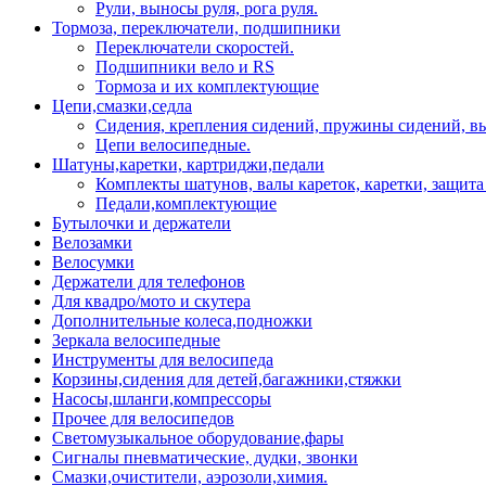
Рули, выносы руля, рога руля.
Тормоза, переключатели, подшипники
Переключатели скоростей.
Подшипники вело и RS
Тормоза и их комплектующие
Цепи,смазки,седла
Сидения, крепления сидений, пружины сидений, в
Цепи велосипедные.
Шатуны,каретки, картриджи,педали
Комплекты шатунов, валы кареток, каретки, защита
Педали,комплектующие
Бутылочки и держатели
Велозамки
Велосумки
Держатели для телефонов
Для квадро/мото и скутера
Дополнительные колеса,подножки
Зеркала велосипедные
Инструменты для велосипеда
Корзины,сидения для детей,багажники,стяжки
Насосы,шланги,компрессоры
Прочее для велосипедов
Светомузыкальное оборудование,фары
Сигналы пневматические, дудки, звонки
Смазки,очистители, аэрозоли,химия.