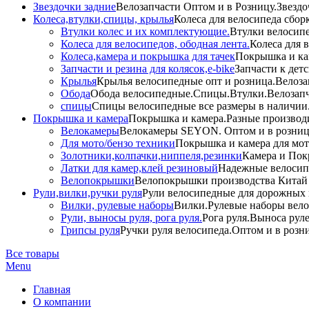
Звездочки задние
Велозапчасти Оптом и в Розницу.Звездо
Колеса,втулки,спицы, крылья
Колеса для велосипеда сбор
Втулки колес и их комплектующие.
Втулки велосипе
Колеса для велосипедов, ободная лента.
Колеса для 
Колеса,камера и покрышка для тачек
Покрышка и кам
Запчасти и резина для колясок,e-bike
Запчасти к дет
Крылья
Крылья велосипедные опт и розница.Велоза
Обода
Обода велосипедные.Спицы.Втулки.Велозапч
спицы
Спицы велосипедные все размеры в наличии.
Покрышка и камера
Покрышка и камера.Разные производи
Велокамеры
Велокамеры SEYON. Оптом и в розниц
Для мото/бензо техники
Покрышка и камера для мото
Золотники,колпачки,ниппеля,резинки
Камера и Пок
Латки для камер,клей резиновый
Надежные велосип
Велопокрышки
Велопокрышки производства Китай 
Рули,вилки,ручки руля
Рули велосипедные для дорожных 
Вилки, рулевые наборы
Вилки.Рулевые наборы вело
Рули, выносы руля, рога руля.
Рога руля.Выноса руле
Грипсы руля
Ручки руля велосипеда.Оптом и в розн
Все товары
Menu
Главная
О компании