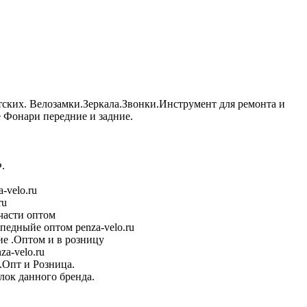
тских. Велозамки.Зеркала.Звонки.Инструмент для ремонта и
Фонари передние и задние.
.
-velo.ru
ru
части оптом
педныйе оптом penza-velo.ru
е .Оптом и в розницу
a-velo.ru
.Опт и Розница.
лок данного бренда.