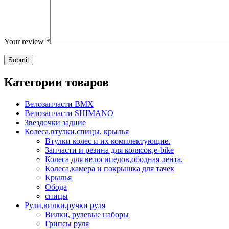
Your review
*
Категории товаров
Велозапчасти BMX
Велозапчасти SHIMANO
Звездочки задние
Колеса,втулки,спицы, крылья
Втулки колес и их комплектующие.
Запчасти и резина для колясок,e-bike
Колеса для велосипедов,ободная лента.
Колеса,камера и покрышка для тачек
Крылья
Обода
спицы
Рули,вилки,ручки руля
Вилки, рулевые наборы
Грипсы руля