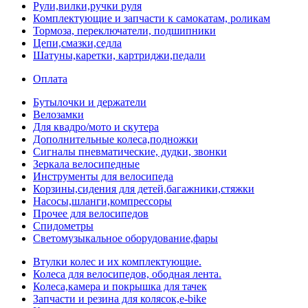
Рули,вилки,ручки руля
Комплектующие и запчасти к самокатам, роликам
Тормоза, переключатели, подшипники
Цепи,смазки,седла
Шатуны,каретки, картриджи,педали
Оплата
Бутылочки и держатели
Велозамки
Для квадро/мото и скутера
Дополнительные колеса,подножки
Сигналы пневматические, дудки, звонки
Зеркала велосипедные
Инструменты для велосипеда
Корзины,сидения для детей,багажники,стяжки
Насосы,шланги,компрессоры
Прочее для велосипедов
Спидометры
Светомузыкальное оборудование,фары
Втулки колес и их комплектующие.
Колеса для велосипедов, ободная лента.
Колеса,камера и покрышка для тачек
Запчасти и резина для колясок,e-bike