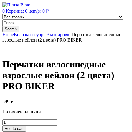
0
Корзина:
0
item(s)
0
₽
Products
search
Search
Home
Велоаксессуары
Экипировка
Перчатки велосипедные
взрослые нейлон (2 цвета) PRO BIKER
Перчатки велосипедные
взрослые нейлон (2 цвета)
PRO BIKER
599
₽
Наличие
в наличии
Перчатки
велосипедные
Add to cart