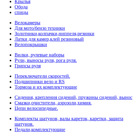
Крылья
Обода
спицы
Велокамеры
Для мото/бензо техники
Золотники,колпачки,ниппеля,резинки
Латки для камер,клей резиновый
Велопокрышки
Вилки, рулевые наборы
Рули, выносы руля, рога руля.
Грипсы руля
Переключатели скоростей.
Подшипники вело и RS
Тормоза и их комплектующие
Сидения, крепления сидений, пружины сидений, вынос
Смазки,очистители, аэрозоли,химия.
Цепи велосипедные.
Комплекты шатунов, валы кареток, каретки, защита
шатунов.
Педали,комплектующие