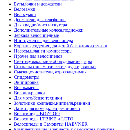
Бутылочки и держатели
Велозамки
Велосумки
Держатели для телефонов
Для квадро/мото и скутера
Дополнительные колеса,подножки
Зеркала велосипедные
Инструменты для велосипеда
Корзины,сидения для детей,багажники,стяжки
Насосы,шланги,компрессоры
Прочее для велосипедов
Светомузыкальное оборудование,фары
Сигналы пневматические, дудки, звонки
Смазки,очистители, аэрозоли,химия.
Спидометры
Экипировка
Велокамеры
Велопокрышки
Для мото/бензо техники
Золотники,колпачки,ниппеля,резинки
Латки для камер,клей резиновый
Велосипеды BOZGOO
Велосипеды LTBIKE и LETO
Велосипеды и Самокаты HAEVNER
Комплектующие и запчасти к самокатам, роликам