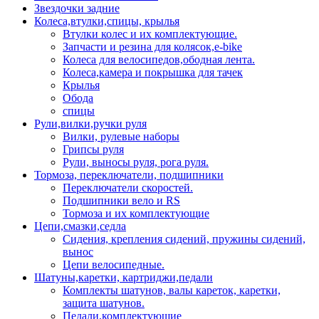
Звездочки задние
Колеса,втулки,спицы, крылья
Втулки колес и их комплектующие.
Запчасти и резина для колясок,e-bike
Колеса для велосипедов,ободная лента.
Колеса,камера и покрышка для тачек
Крылья
Обода
спицы
Рули,вилки,ручки руля
Вилки, рулевые наборы
Грипсы руля
Рули, выносы руля, рога руля.
Тормоза, переключатели, подшипники
Переключатели скоростей.
Подшипники вело и RS
Тормоза и их комплектующие
Цепи,смазки,седла
Сидения, крепления сидений, пружины сидений,
вынос
Цепи велосипедные.
Шатуны,каретки, картриджи,педали
Комплекты шатунов, валы кареток, каретки,
защита шатунов.
Педали,комплектующие