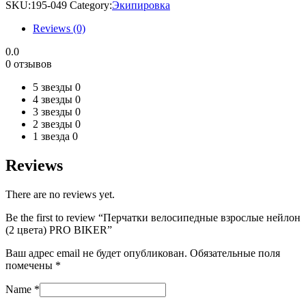
взрослые
SKU:
195-049
Category:
Экипировка
нейлон
(2
Reviews (0)
цвета)
PRO
0.0
BIKER
0 отзывов
quantity
5 звезды
0
4 звезды
0
3 звезды
0
2 звезды
0
1 звезда
0
Reviews
There are no reviews yet.
Be the first to review “Перчатки велосипедные взрослые нейлон
(2 цвета) PRO BIKER”
Ваш адрес email не будет опубликован.
Обязательные поля
помечены
*
Name
*