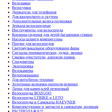
Велозамки
Велосумки
Держатели для телефонов
Для квадро/мото и скутера
Дополнительные колеса,подножки
Зеркала велосипедные
Инструменты для велосипеда
Корзины,сидения для детей,багажники,стяжки
Насосы,шланги,компрессоры
Прочее для велосипедов
Светомузыкальное оборудование,фары
Сигналы пневматические, дудки, звонки
Смазки,очистители, аэрозоли,химия.
Спидометры
Экипировка
Велокамеры
Велопокрышки
Для мото/бензо техники
Золотники,колпачки,ниппеля,резинки
Латки для камер,клей резиновый
Велосипеды BOZGOO
Велосипеды LTBIKE и LETO
Велосипеды и Самокаты HAEVNER
Комплектующие и запчасти к самокатам, роликам
РАСПРОДАЖА!!!