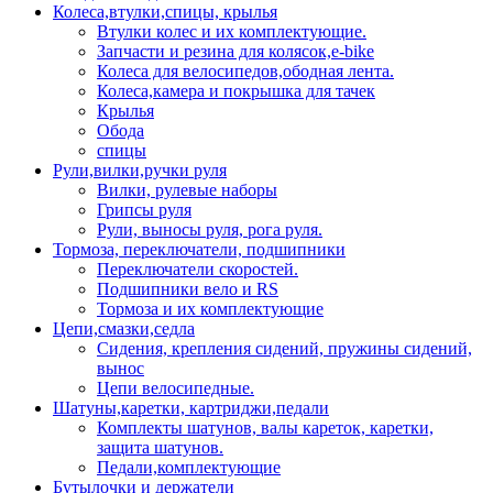
Колеса,втулки,спицы, крылья
Втулки колес и их комплектующие.
Запчасти и резина для колясок,e-bike
Колеса для велосипедов,ободная лента.
Колеса,камера и покрышка для тачек
Крылья
Обода
спицы
Рули,вилки,ручки руля
Вилки, рулевые наборы
Грипсы руля
Рули, выносы руля, рога руля.
Тормоза, переключатели, подшипники
Переключатели скоростей.
Подшипники вело и RS
Тормоза и их комплектующие
Цепи,смазки,седла
Сидения, крепления сидений, пружины сидений,
вынос
Цепи велосипедные.
Шатуны,каретки, картриджи,педали
Комплекты шатунов, валы кареток, каретки,
защита шатунов.
Педали,комплектующие
Бутылочки и держатели