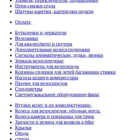
Тормоза, переключатели, подшипники
Цепи,смазки,седла
Шатуны,каретки, картриджи,педали
Оплата
Бутылочки и держатели
Велозамки
Для квадро/мото и скутера
Дополнительные колеса,подножки
Сигналы пневматические, дудки, звонки
Зеркала велосипедные
Инструменты для велосипеда
Корзины,сидения для детей,багажники,стяжки
Насосы,шланги,компрессоры
Прочее для велосипедов
Спидометры
Светомузыкальное оборудование,фары
Втулки колес и их комплектующие.
Колеса для велосипедов, ободная лента.
Колеса,камера и покрышка для тачек
Запчасти и резина для колясок,e-bike
Крылья
Обода
спицы