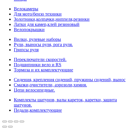
Велокамеры
Для мото/бензо техники
Золотники,колпачки,ниппеля,резинки
Латки для камер,клей резиновый
Велопокрышки
Вилки, рулевые наборы
Рули, выносы руля, рога руля.
Грипсы руля
Переключатели скоростей.
Подшипники вело и RS
Тормоза и их комплектующие
Сидения, крепления сидений, пружины сидений, вынос
Смазки,очистители, аэрозоли,химия.
Цепи велосипедные.
Комплекты шатунов, валы кареток, каретки, защита
шатунов.
Педали,комплектующие