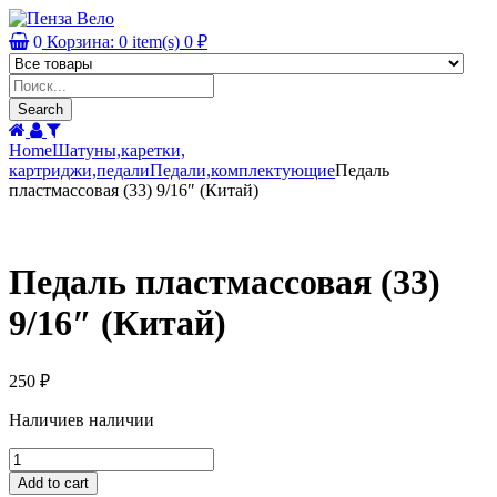
0
Корзина:
0
item(s)
0
₽
Products
search
Search
Home
Шатуны,каретки,
картриджи,педали
Педали,комплектующие
Педаль
пластмассовая (33) 9/16″ (Китай)
Педаль пластмассовая (33)
9/16″ (Китай)
250
₽
Наличие
в наличии
Педаль
пластмассовая
Add to cart
(33)