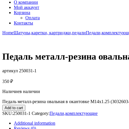
О компании
Мой аккаунт
Корзина
Оплата
Контакты
Home
Шатуны,каретки, картриджи,педали
Педали,комплектую
Педаль металл-резина овальна
артикул 250031-1
350
₽
Наличие
в наличии
Педаль металл-резина овальная в окантовке М14х1.25 (3032603-1
Add to cart
SKU:
250031-1
Category:
Педали,комплектующие
Additional information
Reviews (0)