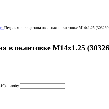
щие
Педаль металл-резина овальная в окантовке М14х1.25 (303260
я в окантовке М14х1.25 (30326
9) quantity