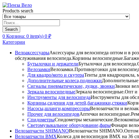
Products search
Search
0
Корзина:
0
item(s)
0
₽
Категории
Велоаксессуары
Аксессуары для велосипеда оптом и в ро
обслуживания велосипеда.Корзины велосипедные.Багажн
Бутылочки и держатели
Бутылочки для велосипеда.О
Велозамки
Велозамки.Противоугонки для велосипед
Для квадро/мото и скутера
Тенты для квадроцикла, 
Дополнительные колеса,подножки
Дополнительные 
Сигналы пневматические, дудки, звонки
Звонки вел
Зеркала велосипедные
Зеркала велосипедные.Опт и 
Инструменты для велосипеда
Инструменты для обсл
Корзины,сидения для детей,багажники,стяжки
Корзи
Насосы,шланги,компрессоры
Велозапчасти и велоак
Прочее для велосипедов
Аптечки велосипедные.Рем
Спидометры
Спидометры механические.Велокомпью
Светомузыкальное оборудование,фары
Фонари вело
Велозапчасти SHIMANO
Велозапчасти SHIMANO.Оптом и 
Велозапчасти BMX
Колеса для велосипедов BMX на 36 сп