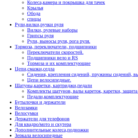
Колеса,камера и покрышка для тачек
Крылья
Обода
спицы
Рули,вилки,ручки руля
Вилки, рулевые наборы
Грипсы руля
Рули, выносы руля, рога руля.
Тормоза, переключатели, подшипники
Переключатели скоростей.
Подшипники вело и RS
Тормоза и их комплектующие
Цепи,смазки,седла
Сидения, крепления сидений, пружины сидений, в
Цепи велосипедные.
Шатуны,каретки, картриджи,педали
Комплекты шатунов, валы кареток, каретки, защита
Педали,комплектующие
Бутылочки и держатели
Велозамки
Велосумки
Держатели для телефонов
Для квадро/мото и скутера
Дополнительные колеса,подножки
Зеркала велосипедные