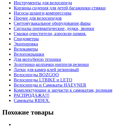
Инструменты для велосипеда
Корзины,сидения для детей,багажники,стяжки
Насосы,шланги,компрессоры
Прочее для велосипедов
Светомузыкальное оборудование,фары
Сигналы пневматические, дудки, звонки
Смазки,очистители, аэрозоли,химия.
Спидометры
Экипировка
Велокамеры
Велопокрышки
Для мото/бензо техники
Золотники,колпачки,ниппеля,резинки
Латки для камер,клей резиновый
Велосипеды BOZGOO
Велосипеды LTBIKE и LETO
Велосипеды и Самокаты HAEVNER
Комплектующие и запчасти к самокатам, роликам
РАСПРОДАЖА!!!
Самокаты RIDEX.
Похожие товары