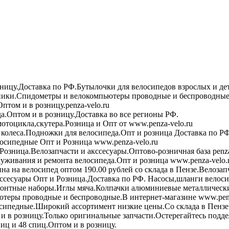
зницу.Доставка по РФ.Бутылочки для велосипедов взрослых и де
ики.Спидометры и велокомпьютеры проводные и беспроводные 
птом и в розницу.penza-velo.ru
а.Оптом и в розницу.Доставка во все регионы РФ.
мотоцикла,скутера.Розница и Опт от www.penza-velo.ru
колеса.Подножки для велосипеда.Опт и розница Доставка по РФ
осипедные Опт и Розница www.penza-velo.ru
Розница.Велозапчасти и акссесуары.Оптово-розничная база penza
уживания и ремонта велосипеда.Опт и розница www.penza-velo.
на на велосипед оптом 190.00 рублей со склада в Пензе.Велозап
ссесуары Опт и Розница.Доставка по РФ. Насосы,шланги велоси
онтные наборы.Иглы мяча.Колпачки алюминиевые металлически
теры проводные и беспроводные.В интернет-магазине www.penz
сипедные.Широкий ассортимент низкие цены.Со склада в Пензе
в розницу.Только оригинальные запчасти.Остерегайтесь подде
иц и 48 спиц.Оптом и в розницу.