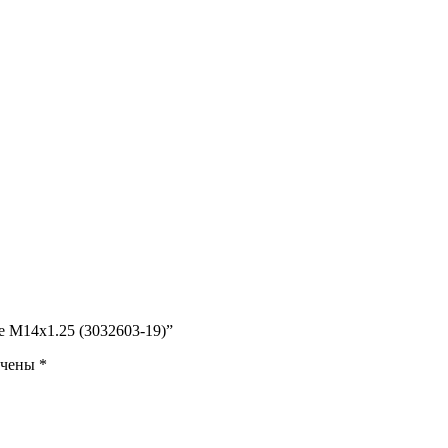
ке М14х1.25 (3032603-19)”
ечены
*