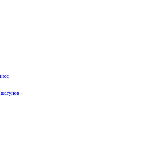
ынос
 шатунов.