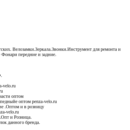
тских. Велозамки.Зеркала.Звонки.Инструмент для ремонта и
Фонари передние и задние.
.
-velo.ru
ru
части оптом
педныйе оптом penza-velo.ru
е .Оптом и в розницу
a-velo.ru
.Опт и Розница.
лок данного бренда.