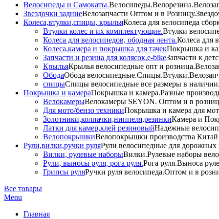
Велосипеды и Самокаты.
Велосипеды.Велорезина.Велозапч
Звездочки задние
Велозапчасти Оптом и в Розницу.Звездо
Колеса,втулки,спицы, крылья
Колеса для велосипеда сбор
Втулки колес и их комплектующие.
Втулки велосипе
Колеса для велосипедов, ободная лента.
Колеса для 
Колеса,камера и покрышка для тачек
Покрышка и кам
Запчасти и резина для колясок,e-bike
Запчасти к дет
Крылья
Крылья велосипедные опт и розница.Велоза
Обода
Обода велосипедные.Спицы.Втулки.Велозапч
спицы
Спицы велосипедные все размеры в наличии.
Покрышка и камера
Покрышка и камера.Разные производи
Велокамеры
Велокамеры SEYON. Оптом и в розниц
Для мото/бензо техники
Покрышка и камера для мото
Золотники,колпачки,ниппеля,резинки
Камера и Пок
Латки для камер,клей резиновый
Надежные велосип
Велопокрышки
Велопокрышки производства Китай 
Рули,вилки,ручки руля
Рули велосипедные для дорожных 
Вилки, рулевые наборы
Вилки.Рулевые наборы вело
Рули, выносы руля, рога руля.
Рога руля.Выноса руле
Грипсы руля
Ручки руля велосипеда.Оптом и в розн
Все товары
Menu
Главная