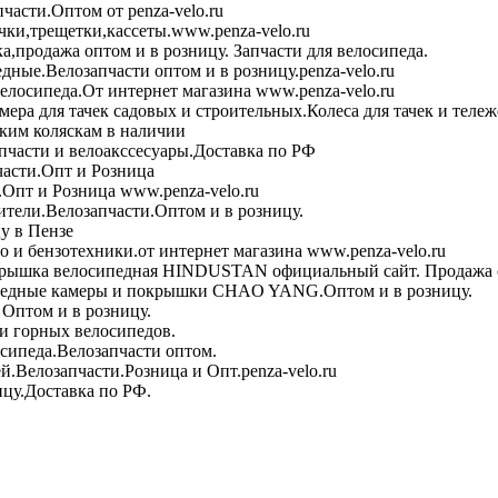
асти.Оптом от penza-velo.ru
чки,трещетки,кассеты.www.penza-velo.ru
ка,продажа оптом и в розницу. Запчасти для велосипеда.
дные.Велозапчасти оптом и в розницу.penza-velo.ru
велосипеда.От интернет магазина www.penza-velo.ru
ера для тачек садовых и строительных.Колеса для тачек и теле
ским коляскам в наличии
пчасти и велоакссесуары.Доставка по РФ
асти.Опт и Розница
Опт и Розница www.penza-velo.ru
тели.Велозапчасти.Оптом и в розницу.
у в Пензе
 и бензотехники.от интернет магазина www.penza-velo.ru
рышка велосипедная HINDUSTAN официальный сайт. Продажа о
едные камеры и покрышки CHAO YANG.Оптом и в розницу.
Оптом и в розницу.
и горных велосипедов.
сипеда.Велозапчасти оптом.
й.Велозапчасти.Розница и Опт.penza-velo.ru
ицу.Доставка по РФ.