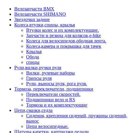
Велозапчасти BMX
Велозапчасти SHIMANO
Звездочки задние
Колеса,втулки,спицы, крылья
Втулки колес и их комплектующие.
Запчасти и резина для колясок,e-bike
Колеса для велосипедов,ободная лента.
Колеса,камера и покрышка для тачек
Крылья
Обода
спицы
Рули,вилки,ручки руля
Вилки, рулевые наборы
Грипсы руля
Рули, выносы руля, рога руля.
Тормоза, переключатели, подшипники
Переключатели скоростей.
Подшипники вело и RS
Тормоза и их комплектующие
Цепи,смазки,седла
Сидения, крепления сидений, пружины сидений,
вынос
Цепи велосипедные.
Шатуны,каретки, картриджи,педали