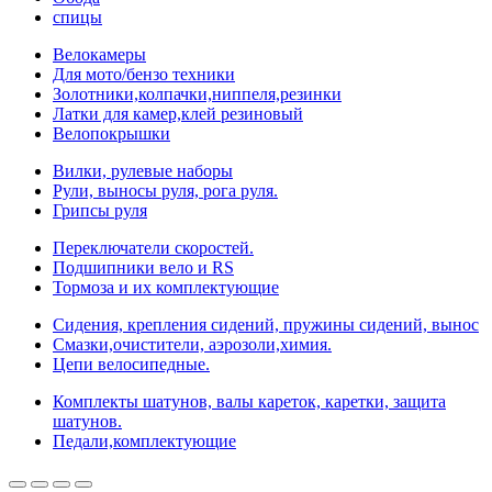
спицы
Велокамеры
Для мото/бензо техники
Золотники,колпачки,ниппеля,резинки
Латки для камер,клей резиновый
Велопокрышки
Вилки, рулевые наборы
Рули, выносы руля, рога руля.
Грипсы руля
Переключатели скоростей.
Подшипники вело и RS
Тормоза и их комплектующие
Сидения, крепления сидений, пружины сидений, вынос
Смазки,очистители, аэрозоли,химия.
Цепи велосипедные.
Комплекты шатунов, валы кареток, каретки, защита
шатунов.
Педали,комплектующие