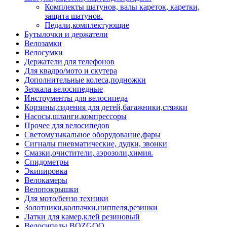
Комплекты шатунов, валы кареток, каретки,
защита шатунов.
Педали,комплектующие
Бутылочки и держатели
Велозамки
Велосумки
Держатели для телефонов
Для квадро/мото и скутера
Дополнительные колеса,подножки
Зеркала велосипедные
Инструменты для велосипеда
Корзины,сидения для детей,багажники,стяжки
Насосы,шланги,компрессоры
Прочее для велосипедов
Светомузыкальное оборудование,фары
Сигналы пневматические, дудки, звонки
Смазки,очистители, аэрозоли,химия.
Спидометры
Экипировка
Велокамеры
Велопокрышки
Для мото/бензо техники
Золотники,колпачки,ниппеля,резинки
Латки для камер,клей резиновый
Велосипеды BOZGOO