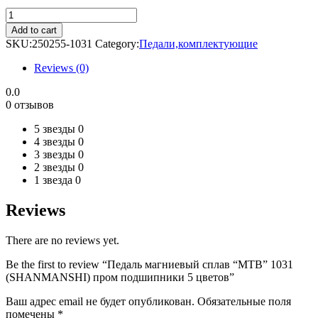
Педаль
магниевый
Add to cart
сплав
SKU:
250255-1031
Category:
Педали,комплектующие
"MTB"
1031
Reviews (0)
(SHANMANSHI)
пром
0.0
подшипники
0 отзывов
5
цветов
5 звезды
0
quantity
4 звезды
0
3 звезды
0
2 звезды
0
1 звезда
0
Reviews
There are no reviews yet.
Be the first to review “Педаль магниевый сплав “MTB” 1031
(SHANMANSHI) пром подшипники 5 цветов”
Ваш адрес email не будет опубликован.
Обязательные поля
помечены
*