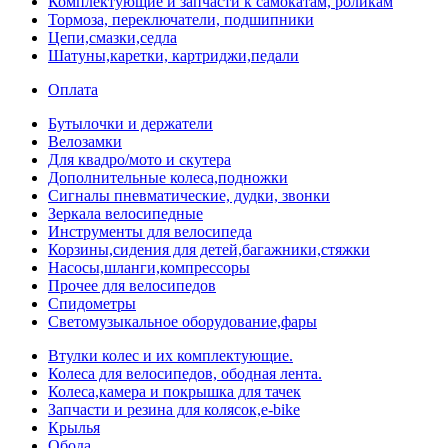
Комплектующие и запчасти к самокатам, роликам
Тормоза, переключатели, подшипники
Цепи,смазки,седла
Шатуны,каретки, картриджи,педали
Оплата
Бутылочки и держатели
Велозамки
Для квадро/мото и скутера
Дополнительные колеса,подножки
Сигналы пневматические, дудки, звонки
Зеркала велосипедные
Инструменты для велосипеда
Корзины,сидения для детей,багажники,стяжки
Насосы,шланги,компрессоры
Прочее для велосипедов
Спидометры
Светомузыкальное оборудование,фары
Втулки колес и их комплектующие.
Колеса для велосипедов, ободная лента.
Колеса,камера и покрышка для тачек
Запчасти и резина для колясок,e-bike
Крылья
Обода