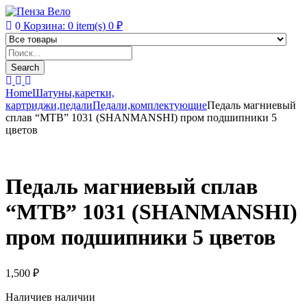
0
Корзина:
0
item(s)
0
₽
Products
search
Search
Home
Шатуны,каретки,
картриджи,педали
Педали,комплектующие
Педаль магниевый
сплав “MTB” 1031 (SHANMANSHI) пром подшипники 5
цветов
Педаль магниевый сплав
“MTB” 1031 (SHANMANSHI)
пром подшипники 5 цветов
1,500
₽
Наличие
в наличии