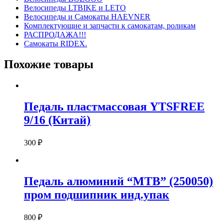
Велосипеды LTBIKE и LETO
Велосипеды и Самокаты HAEVNER
Комплектующие и запчасти к самокатам, роликам
РАСПРОДАЖА!!!
Самокаты RIDEX.
Похожие товары
Педаль пластмассовая YTSFREE
9/16 (Китай)
300
₽
Педаль алюминий “MTB” (250050)
пром подшипник инд.упак
800
₽