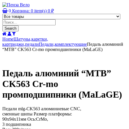
0
Корзина:
0
item(s)
0
₽
Products
search
Search
Home
Шатуны,каретки,
картриджи,педали
Педали,комплектующие
Педаль алюминий
“MTB” CK563 Cr-mo промподшипники (MaLaGE)
Педаль алюминий “MTB”
CK563 Cr-mo
промподшипники (MaLaGE)
Педали mlg-CK563 алюминиевые CNC,
сменные шипы Размер платформы:
90х94х11мм Ось:CrMo,
3 подшипника