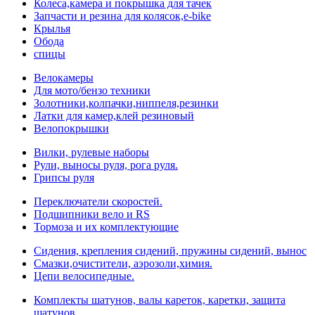
Колеса,камера и покрышка для тачек
Запчасти и резина для колясок,e-bike
Крылья
Обода
спицы
Велокамеры
Для мото/бензо техники
Золотники,колпачки,ниппеля,резинки
Латки для камер,клей резиновый
Велопокрышки
Вилки, рулевые наборы
Рули, выносы руля, рога руля.
Грипсы руля
Переключатели скоростей.
Подшипники вело и RS
Тормоза и их комплектующие
Сидения, крепления сидений, пружины сидений, вынос
Смазки,очистители, аэрозоли,химия.
Цепи велосипедные.
Комплекты шатунов, валы кареток, каретки, защита
шатунов.