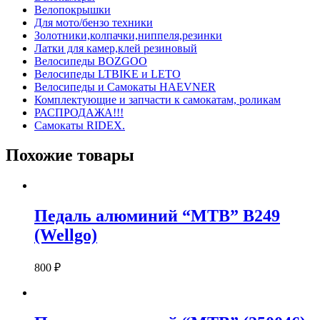
Велопокрышки
Для мото/бензо техники
Золотники,колпачки,ниппеля,резинки
Латки для камер,клей резиновый
Велосипеды BOZGOO
Велосипеды LTBIKE и LETO
Велосипеды и Самокаты HAEVNER
Комплектующие и запчасти к самокатам, роликам
РАСПРОДАЖА!!!
Самокаты RIDEX.
Похожие товары
Педаль алюминий “MTB” B249
(Wellgo)
800
₽