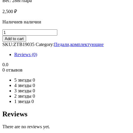
Вес: 288г/пара
2,500
₽
Наличие
в наличии
Педаль
алюминий
Add to cart
"MTB"
SKU:
ZTB19035
Category:
Педали,комплектующие
CK563
Cr-
Reviews (0)
mo
промподшипники
0.0
(MaLaGE)
0 отзывов
quantity
5 звезды
0
4 звезды
0
3 звезды
0
2 звезды
0
1 звезда
0
Reviews
There are no reviews yet.