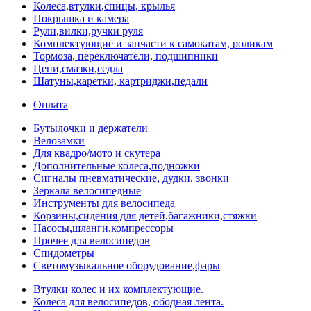
Колеса,втулки,спицы, крылья
Покрышка и камера
Рули,вилки,ручки руля
Комплектующие и запчасти к самокатам, роликам
Тормоза, переключатели, подшипники
Цепи,смазки,седла
Шатуны,каретки, картриджи,педали
Оплата
Бутылочки и держатели
Велозамки
Для квадро/мото и скутера
Дополнительные колеса,подножки
Сигналы пневматические, дудки, звонки
Зеркала велосипедные
Инструменты для велосипеда
Корзины,сидения для детей,багажники,стяжки
Насосы,шланги,компрессоры
Прочее для велосипедов
Спидометры
Светомузыкальное оборудование,фары
Втулки колес и их комплектующие.
Колеса для велосипедов, ободная лента.