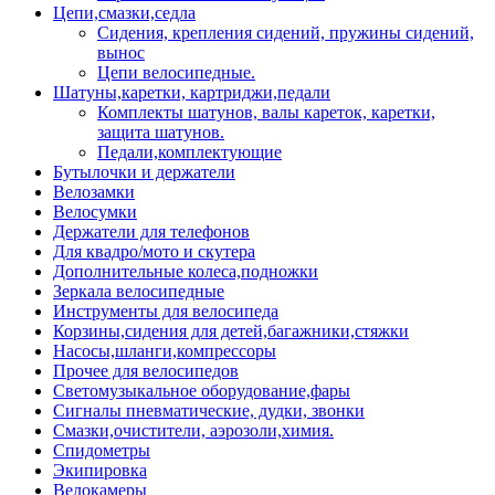
Цепи,смазки,седла
Сидения, крепления сидений, пружины сидений,
вынос
Цепи велосипедные.
Шатуны,каретки, картриджи,педали
Комплекты шатунов, валы кареток, каретки,
защита шатунов.
Педали,комплектующие
Бутылочки и держатели
Велозамки
Велосумки
Держатели для телефонов
Для квадро/мото и скутера
Дополнительные колеса,подножки
Зеркала велосипедные
Инструменты для велосипеда
Корзины,сидения для детей,багажники,стяжки
Насосы,шланги,компрессоры
Прочее для велосипедов
Светомузыкальное оборудование,фары
Сигналы пневматические, дудки, звонки
Смазки,очистители, аэрозоли,химия.
Спидометры
Экипировка
Велокамеры