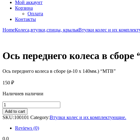
Мой аккаунт
Корзина
Оплата
Контакты
Home
Колеса,втулки,спицы, крылья
Втулки колес и их комплек
Ось переднего колеса в сборе
Ось переднего колеса в сборе (ø-10 х 140мм.) “MTB”
150
₽
Наличие
в наличии
Ось
переднего
Add to cart
колеса
SKU:
100101
Category:
Втулки колес и их комплектующие.
в
сборе
Reviews (0)
"MTB"
quantity
0.0