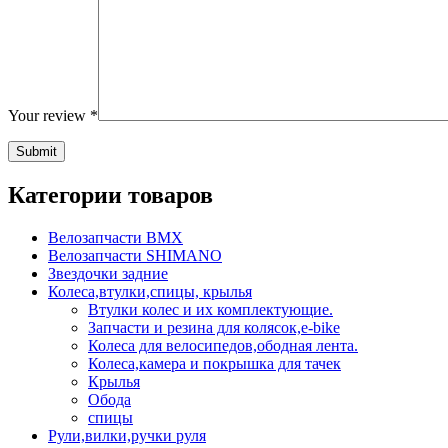
Your review
*
Категории товаров
Велозапчасти BMX
Велозапчасти SHIMANO
Звездочки задние
Колеса,втулки,спицы, крылья
Втулки колес и их комплектующие.
Запчасти и резина для колясок,e-bike
Колеса для велосипедов,ободная лента.
Колеса,камера и покрышка для тачек
Крылья
Обода
спицы
Рули,вилки,ручки руля