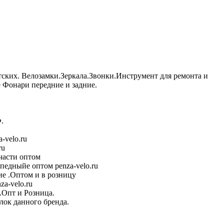
тских. Велозамки.Зеркала.Звонки.Инструмент для ремонта и
Фонари передние и задние.
.
-velo.ru
ru
части оптом
педныйе оптом penza-velo.ru
е .Оптом и в розницу
a-velo.ru
.Опт и Розница.
лок данного бренда.