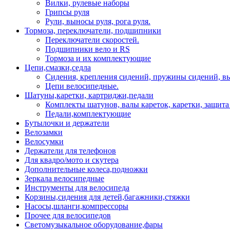
Вилки, рулевые наборы
Грипсы руля
Рули, выносы руля, рога руля.
Тормоза, переключатели, подшипники
Переключатели скоростей.
Подшипники вело и RS
Тормоза и их комплектующие
Цепи,смазки,седла
Сидения, крепления сидений, пружины сидений, в
Цепи велосипедные.
Шатуны,каретки, картриджи,педали
Комплекты шатунов, валы кареток, каретки, защита
Педали,комплектующие
Бутылочки и держатели
Велозамки
Велосумки
Держатели для телефонов
Для квадро/мото и скутера
Дополнительные колеса,подножки
Зеркала велосипедные
Инструменты для велосипеда
Корзины,сидения для детей,багажники,стяжки
Насосы,шланги,компрессоры
Прочее для велосипедов
Светомузыкальное оборудование,фары