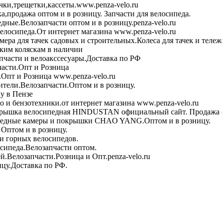
чки,трещетки,кассеты.www.penza-velo.ru
ка,продажа оптом и в розницу. Запчасти для велосипеда.
дные.Велозапчасти оптом и в розницу.penza-velo.ru
велосипеда.От интернет магазина www.penza-velo.ru
ера для тачек садовых и строительных.Колеса для тачек и теле
ским коляскам в наличии
пчасти и велоакссесуары.Доставка по РФ
асти.Опт и Розница
Опт и Розница www.penza-velo.ru
тели.Велозапчасти.Оптом и в розницу.
у в Пензе
 и бензотехники.от интернет магазина www.penza-velo.ru
рышка велосипедная HINDUSTAN официальный сайт. Продажа о
едные камеры и покрышки CHAO YANG.Оптом и в розницу.
Оптом и в розницу.
и горных велосипедов.
сипеда.Велозапчасти оптом.
й.Велозапчасти.Розница и Опт.penza-velo.ru
ицу.Доставка по РФ.