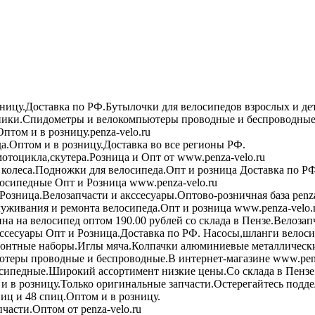
зницу.Доставка по РФ.Бутылочки для велосипедов взрослых и де
ики.Спидометры и велокомпьютеры проводные и беспроводные 
птом и в розницу.penza-velo.ru
а.Оптом и в розницу.Доставка во все регионы РФ.
мотоцикла,скутера.Розница и Опт от www.penza-velo.ru
колеса.Подножки для велосипеда.Опт и розница Доставка по РФ
осипедные Опт и Розница www.penza-velo.ru
Розница.Велозапчасти и акссесуары.Оптово-розничная база penza
уживания и ремонта велосипеда.Опт и розница www.penza-velo.
на на велосипед оптом 190.00 рублей со склада в Пензе.Велозап
ссесуары Опт и Розница.Доставка по РФ. Насосы,шланги велоси
онтные наборы.Иглы мяча.Колпачки алюминиевые металлически
теры проводные и беспроводные.В интернет-магазине www.penz
сипедные.Широкий ассортимент низкие цены.Со склада в Пензе
в розницу.Только оригинальные запчасти.Остерегайтесь подде
иц и 48 спиц.Оптом и в розницу.
асти.Оптом от penza-velo.ru