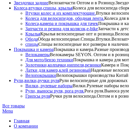
Звездочки задние
Велозапчасти Оптом и в Розницу.Звездо
Колеса,втулки,спицы, крылья
Колеса для велосипеда сбор
Втулки колес и их комплектующие.
Втулки велосипе
Колеса для велосипедов, ободная лента.
Колеса для 
Колеса,камера и покрышка для тачек
Покрышка и кам
Запчасти и резина для колясок,e-bike
Запчасти к дет
Крылья
Крылья велосипедные опт и розница.Велоза
Обода
Обода велосипедные.Спицы.Втулки.Велозапч
спицы
Спицы велосипедные все размеры в наличии.
Покрышка и камера
Покрышка и камера.Разные производи
Велокамеры
Велокамеры SEYON. Оптом и в розниц
Для мото/бензо техники
Покрышка и камера для мото
Золотники,колпачки,ниппеля,резинки
Камера и Пок
Латки для камер,клей резиновый
Надежные велосип
Велопокрышки
Велопокрышки производства Китай 
Рули,вилки,ручки руля
Рули велосипедные для дорожных 
Вилки, рулевые наборы
Вилки.Рулевые наборы вело
Рули, выносы руля, рога руля.
Рога руля.Выноса руле
Грипсы руля
Ручки руля велосипеда.Оптом и в розн
Все товары
Menu
Главная
О компании