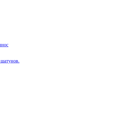
ынос
 шатунов.