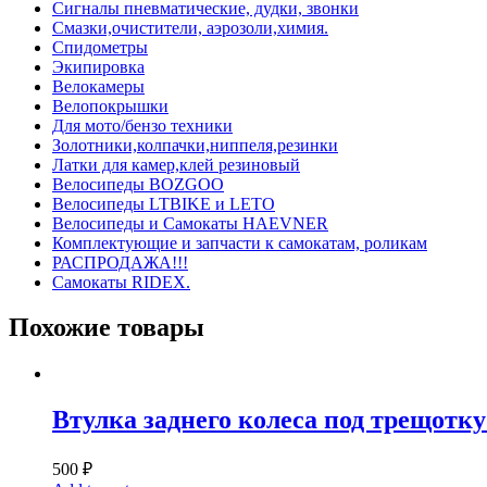
Сигналы пневматические, дудки, звонки
Смазки,очистители, аэрозоли,химия.
Спидометры
Экипировка
Велокамеры
Велопокрышки
Для мото/бензо техники
Золотники,колпачки,ниппеля,резинки
Латки для камер,клей резиновый
Велосипеды BOZGOO
Велосипеды LTBIKE и LETO
Велосипеды и Самокаты HAEVNER
Комплектующие и запчасти к самокатам, роликам
РАСПРОДАЖА!!!
Самокаты RIDEX.
Похожие товары
Втулка заднего колеса под трещотку
500
₽