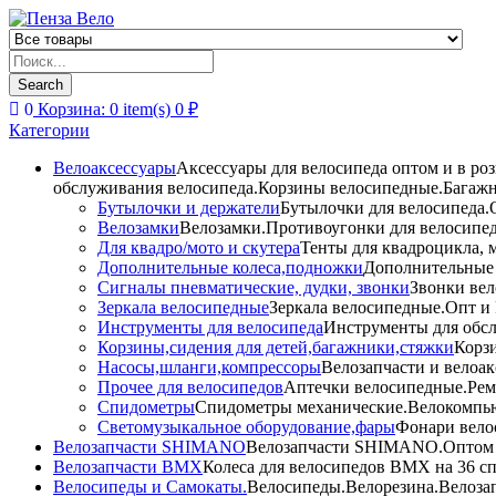
Products
search
Search
0
Корзина:
0
item(s)
0
₽
Категории
Велоаксессуары
Аксессуары для велосипеда оптом и в ро
обслуживания велосипеда.Корзины велосипедные.Багажн
Бутылочки и держатели
Бутылочки для велосипеда.О
Велозамки
Велозамки.Противоугонки для велосипед
Для квадро/мото и скутера
Тенты для квадроцикла, 
Дополнительные колеса,подножки
Дополнительные 
Сигналы пневматические, дудки, звонки
Звонки вел
Зеркала велосипедные
Зеркала велосипедные.Опт и 
Инструменты для велосипеда
Инструменты для обсл
Корзины,сидения для детей,багажники,стяжки
Корзи
Насосы,шланги,компрессоры
Велозапчасти и велоак
Прочее для велосипедов
Аптечки велосипедные.Рем
Спидометры
Спидометры механические.Велокомпью
Светомузыкальное оборудование,фары
Фонари вело
Велозапчасти SHIMANO
Велозапчасти SHIMANO.Оптом и 
Велозапчасти BMX
Колеса для велосипедов BMX на 36 сп
Велосипеды и Самокаты.
Велосипеды.Велорезина.Велозапч