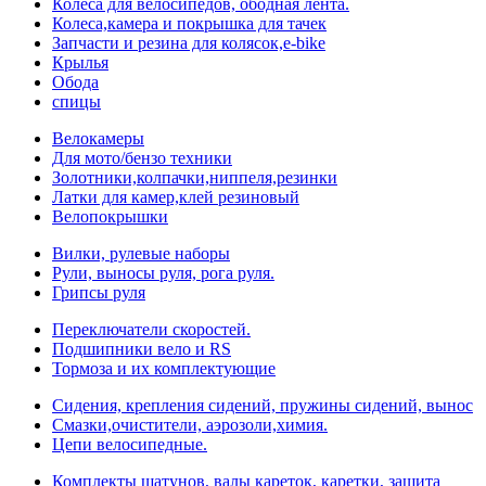
Колеса для велосипедов, ободная лента.
Колеса,камера и покрышка для тачек
Запчасти и резина для колясок,e-bike
Крылья
Обода
спицы
Велокамеры
Для мото/бензо техники
Золотники,колпачки,ниппеля,резинки
Латки для камер,клей резиновый
Велопокрышки
Вилки, рулевые наборы
Рули, выносы руля, рога руля.
Грипсы руля
Переключатели скоростей.
Подшипники вело и RS
Тормоза и их комплектующие
Сидения, крепления сидений, пружины сидений, вынос
Смазки,очистители, аэрозоли,химия.
Цепи велосипедные.
Комплекты шатунов, валы кареток, каретки, защита