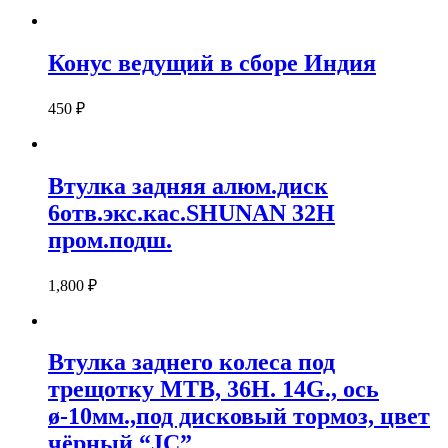
Конус ведущий в сборе Индия
450
₽
Втулка задняя алюм.диск
6отв.экс.кас.SHUNAN 32H
пром.подш.
1,800
₽
Втулка заднего колеса под
трещотку МТВ, 36Н. 14G., ось
ø-10мм.,под дисковый тормоз, цвет
чёрный “JC”