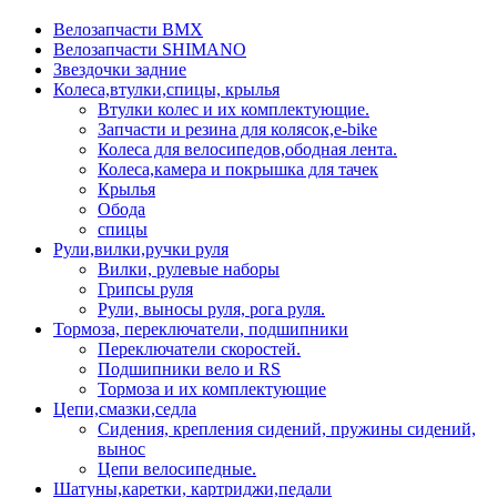
Велозапчасти BMX
Велозапчасти SHIMANO
Звездочки задние
Колеса,втулки,спицы, крылья
Втулки колес и их комплектующие.
Запчасти и резина для колясок,e-bike
Колеса для велосипедов,ободная лента.
Колеса,камера и покрышка для тачек
Крылья
Обода
спицы
Рули,вилки,ручки руля
Вилки, рулевые наборы
Грипсы руля
Рули, выносы руля, рога руля.
Тормоза, переключатели, подшипники
Переключатели скоростей.
Подшипники вело и RS
Тормоза и их комплектующие
Цепи,смазки,седла
Сидения, крепления сидений, пружины сидений,
вынос
Цепи велосипедные.
Шатуны,каретки, картриджи,педали