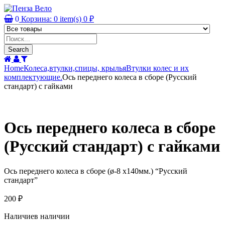
0
Корзина:
0
item(s)
0
₽
Products
search
Search
Home
Колеса,втулки,спицы, крылья
Втулки колес и их
комплектующие.
Ось переднего колеса в сборе (Русский
стандарт) с гайками
Ось переднего колеса в сборе
(Русский стандарт) с гайками
Ось переднего колеса в сборе (ø-8 х140мм.) “Русский
стандарт”
200
₽
Наличие
в наличии