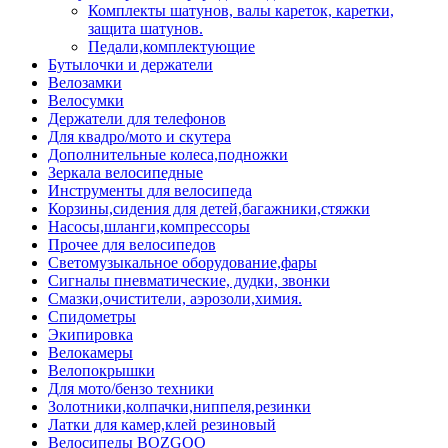
Комплекты шатунов, валы кареток, каретки,
защита шатунов.
Педали,комплектующие
Бутылочки и держатели
Велозамки
Велосумки
Держатели для телефонов
Для квадро/мото и скутера
Дополнительные колеса,подножки
Зеркала велосипедные
Инструменты для велосипеда
Корзины,сидения для детей,багажники,стяжки
Насосы,шланги,компрессоры
Прочее для велосипедов
Светомузыкальное оборудование,фары
Сигналы пневматические, дудки, звонки
Смазки,очистители, аэрозоли,химия.
Спидометры
Экипировка
Велокамеры
Велопокрышки
Для мото/бензо техники
Золотники,колпачки,ниппеля,резинки
Латки для камер,клей резиновый
Велосипеды BOZGOO