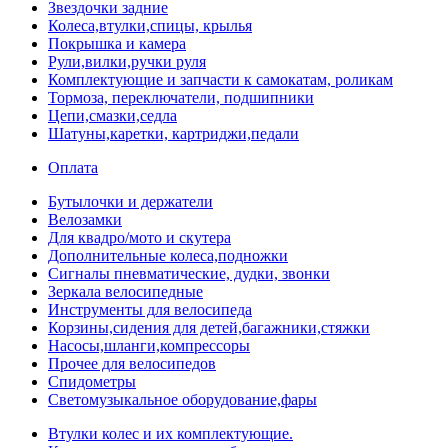
Звездочки задние
Колеса,втулки,спицы, крылья
Покрышка и камера
Рули,вилки,ручки руля
Комплектующие и запчасти к самокатам, роликам
Тормоза, переключатели, подшипники
Цепи,смазки,седла
Шатуны,каретки, картриджи,педали
Оплата
Бутылочки и держатели
Велозамки
Для квадро/мото и скутера
Дополнительные колеса,подножки
Сигналы пневматические, дудки, звонки
Зеркала велосипедные
Инструменты для велосипеда
Корзины,сидения для детей,багажники,стяжки
Насосы,шланги,компрессоры
Прочее для велосипедов
Спидометры
Светомузыкальное оборудование,фары
Втулки колес и их комплектующие.