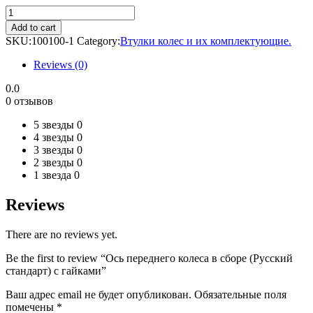
Ось
переднего
Add to cart
колеса
SKU:
100100-1
Category:
Втулки колес и их комплектующие.
в
сборе
Reviews (0)
(Русский
стандарт)
0.0
с
0 отзывов
гайками
quantity
5 звезды
0
4 звезды
0
3 звезды
0
2 звезды
0
1 звезда
0
Reviews
There are no reviews yet.
Be the first to review “Ось переднего колеса в сборе (Русский
стандарт) с гайками”
Ваш адрес email не будет опубликован.
Обязательные поля
помечены
*