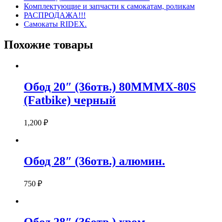
Комплектующие и запчасти к самокатам, роликам
РАСПРОДАЖА!!!
Самокаты RIDEX.
Похожие товары
Обод 20″ (36отв.) 80MMMX-80S
(Fatbike) черный
1,200
₽
Обод 28″ (36отв.) алюмин.
750
₽
Обод 28″ (36отв.) хром