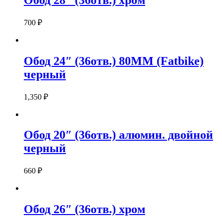
700
₽
Обод 24″ (36отв.) 80MM (Fatbike)
черный
1,350
₽
Обод 20″ (36отв.) алюмин. двойной
черный
660
₽
Обод 26″ (36отв.) хром