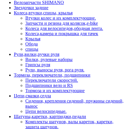
Велозапчасти SHIMANO
Звездочки задние
Колеса,втулки,спицы, крылья
Втулки колес и их комплектующие.
Запчасти и резина для колясок,e-bike
Колеса для велосипедов,ободная лента.
Колеса,камера и покрышка для тачек
Крылья
Обода
спицы
Рули,вилки,ручки руля
Вилки, рулевые наборы
Грипсы руля
Рули, выносы руля, рога руля.
Тормоза, переключатели, подшипники
Переключатели скоростей.
Подшипники вело и RS
Тормоза и их комплектующие
Цепи,смазки,седла
Сидения, крепления сидений, пружины сидений,
вынос
Цепи велосипедные.
Шатуны,каретки, картриджи,педали
Комплекты шатунов, валы кареток, каретки,
защита шатунов.