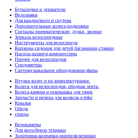
Бутылочки и держатели
Велозамки
Для квадро/мото и скутера
Дополнительные колеса,подножки
Сигналы пневматические, дудки, звонки
Зеркала велосипедные
Инструменты для велосипеда
Корзины,сидения для детей,багажники,стяжки
Насосы,шланги,компрессоры
Прочее для велосипедов
Спидометры
Светомузыкальное оборудование,фары
Втулки колес и их комплектующие.
Колеса для велосипедов, ободная лента.
Колеса,камера и покрышка для тачек
Запчасти и резина для колясок,e-bike
Крылья
Обода
спицы
Велокамеры
Для мото/бензо техники
Золотники,колпачки,ниппеля,резинки