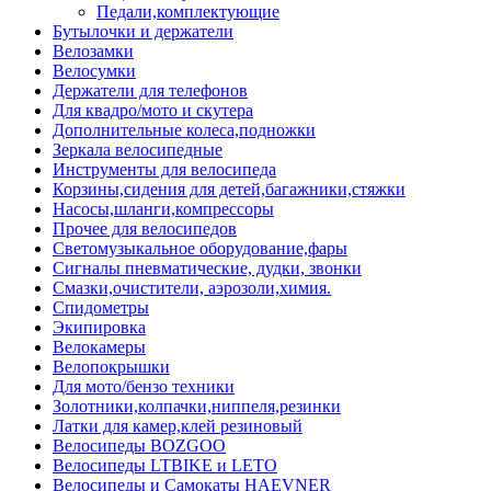
Педали,комплектующие
Бутылочки и держатели
Велозамки
Велосумки
Держатели для телефонов
Для квадро/мото и скутера
Дополнительные колеса,подножки
Зеркала велосипедные
Инструменты для велосипеда
Корзины,сидения для детей,багажники,стяжки
Насосы,шланги,компрессоры
Прочее для велосипедов
Светомузыкальное оборудование,фары
Сигналы пневматические, дудки, звонки
Смазки,очистители, аэрозоли,химия.
Спидометры
Экипировка
Велокамеры
Велопокрышки
Для мото/бензо техники
Золотники,колпачки,ниппеля,резинки
Латки для камер,клей резиновый
Велосипеды BOZGOO
Велосипеды LTBIKE и LETO
Велосипеды и Самокаты HAEVNER