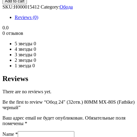
Add to cart
(32отв.)
SKU:
H000015412
Category:
Обода
80MM
MX-
Reviews (0)
80S
(Fatbike)
0.0
черный
0 отзывов
quantity
5 звезды
0
4 звезды
0
3 звезды
0
2 звезды
0
1 звезда
0
Reviews
There are no reviews yet.
Be the first to review “Обод 24″ (32отв.) 80MM MX-80S (Fatbike)
черный”
Ваш адрес email не будет опубликован.
Обязательные поля
помечены
*
Name
*