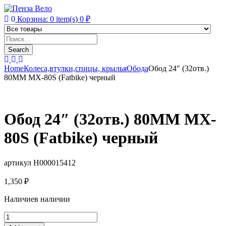
0
Корзина:
0
item(s)
0
₽
Products
search
Search
Home
Колеса,втулки,спицы, крылья
Обода
Обод 24″ (32отв.)
80MM MX-80S (Fatbike) черный
Обод 24″ (32отв.) 80MM MX-
80S (Fatbike) черный
артикул H000015412
1,350
₽
Наличие
в наличии
Обод
24"