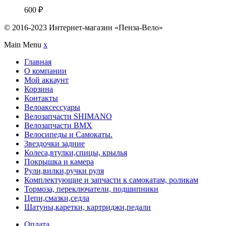
600
₽
© 2016-2023 Интернет-магазин «Пенза-Вело»
Main Menu
x
Главная
О компании
Мой аккаунт
Корзина
Контакты
Велоаксессуары
Велозапчасти SHIMANO
Велозапчасти BMX
Велосипеды и Самокаты.
Звездочки задние
Колеса,втулки,спицы, крылья
Покрышка и камера
Рули,вилки,ручки руля
Комплектующие и запчасти к самокатам, роликам
Тормоза, переключатели, подшипники
Цепи,смазки,седла
Шатуны,каретки, картриджи,педали
Оплата