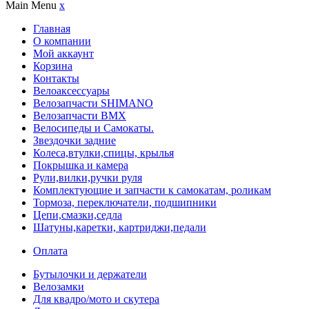
Main Menu
x
Главная
О компании
Мой аккаунт
Корзина
Контакты
Велоаксессуары
Велозапчасти SHIMANO
Велозапчасти BMX
Велосипеды и Самокаты.
Звездочки задние
Колеса,втулки,спицы, крылья
Покрышка и камера
Рули,вилки,ручки руля
Комплектующие и запчасти к самокатам, роликам
Тормоза, переключатели, подшипники
Цепи,смазки,седла
Шатуны,каретки, картриджи,педали
Оплата
Бутылочки и держатели
Велозамки
Для квадро/мото и скутера