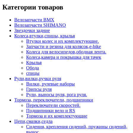
Категории товаров
Велозапчасти BMX
Велозапчасти SHIMANO
Звездочки задние
Колеса,втулки,спицы, крылья
Втулки колес и их комплектующие.
Запчасти и резина для колясок,e-bike
Колеса для велосипедов,ободная лента.
Колеса,камера и покрышка для тачек
Крылья
Обода
спицы
Рули,вилки,ручки руля
Вилки, рулевые наборы
Грипсы руля
Рули, выносы руля, рога руля.
Тормоза, переключатели, подшипники
Переключатели скоростей.
Подшипники вело и RS
Тормоза и их комплектующие
Цепи,смазки,седла
Сидения, крепления сидений, пружины сидений,
вынос