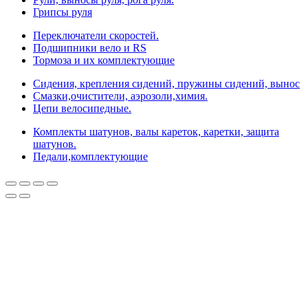
Грипсы руля
Переключатели скоростей.
Подшипники вело и RS
Тормоза и их комплектующие
Сидения, крепления сидений, пружины сидений, вынос
Смазки,очистители, аэрозоли,химия.
Цепи велосипедные.
Комплекты шатунов, валы кареток, каретки, защита
шатунов.
Педали,комплектующие