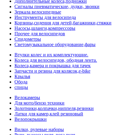
Дополнительные колеса,подножки
Сигналы пневматические, дудки, звонки
Зеркала велосипедные
Инструменты для велосипеда
Корзины,сидения для детей,багажники,стяжки
Насосы,шланги,компрессоры
Прочее для велосипедов
Спидометры
Светомузыкальное оборудование,фары
Втулки колес и их комплектующие.
Колеса для велосипедов, ободная лента.
Колеса,камера и покрышка для тачек
Запчасти и резина для колясок,e-bike
Крылья
Обода
спицы
Велокамеры
Для мото/бензо техники
Золотники,колпачки,ниппеля,резинки
Латки для камер,клей резиновый
Велопокрышки
Вилки, рулевые наборы
Рули, выносы руля, рога руля.