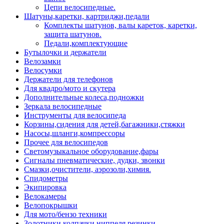
Цепи велосипедные.
Шатуны,каретки, картриджи,педали
Комплекты шатунов, валы кареток, каретки,
защита шатунов.
Педали,комплектующие
Бутылочки и держатели
Велозамки
Велосумки
Держатели для телефонов
Для квадро/мото и скутера
Дополнительные колеса,подножки
Зеркала велосипедные
Инструменты для велосипеда
Корзины,сидения для детей,багажники,стяжки
Насосы,шланги,компрессоры
Прочее для велосипедов
Светомузыкальное оборудование,фары
Сигналы пневматические, дудки, звонки
Смазки,очистители, аэрозоли,химия.
Спидометры
Экипировка
Велокамеры
Велопокрышки
Для мото/бензо техники
Золотники,колпачки,ниппеля,резинки