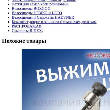
Латки для камер,клей резиновый
Велосипеды BOZGOO
Велосипеды LTBIKE и LETO
Велосипеды и Самокаты HAEVNER
Комплектующие и запчасти к самокатам, роликам
РАСПРОДАЖА!!!
Самокаты RIDEX.
Похожие товары