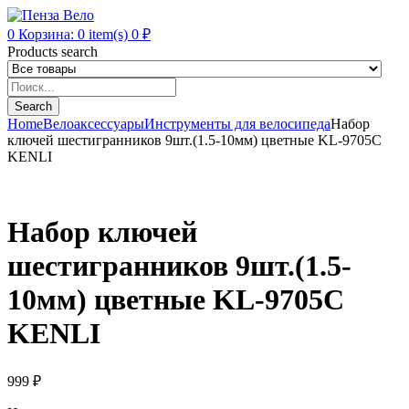
0
Корзина:
0
item(s)
0
₽
Products search
Search
Home
Велоаксессуары
Инструменты для велосипеда
Набор
ключей шестигранников 9шт.(1.5-10мм) цветные KL-9705C
KENLI
Набор ключей
шестигранников 9шт.(1.5-
10мм) цветные KL-9705C
KENLI
999
₽