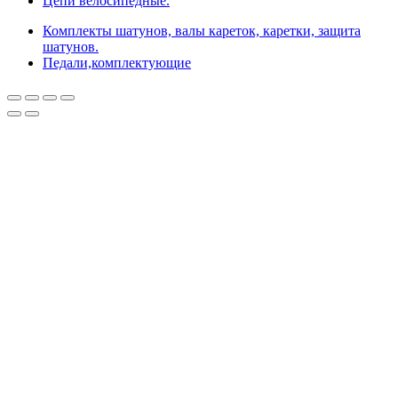
Цепи велосипедные.
Комплекты шатунов, валы кареток, каретки, защита
шатунов.
Педали,комплектующие