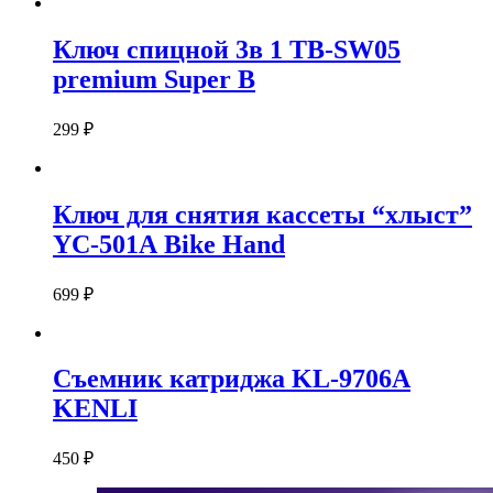
Ключ спицной 3в 1 TB-SW05
premium Super B
299
₽
Ключ для снятия кассеты “хлыст”
YC-501А Bike Hand
699
₽
Съемник катриджа KL-9706А
KENLI
450
₽