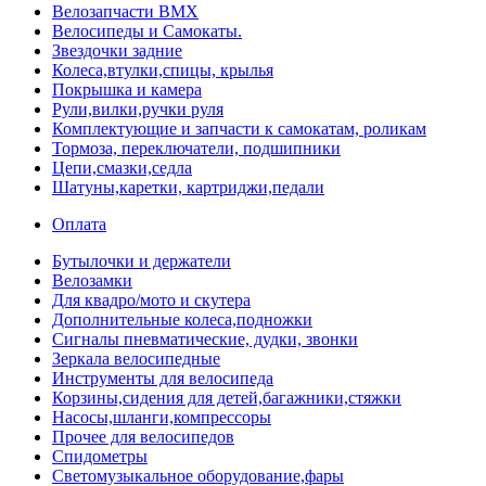
Велозапчасти BMX
Велосипеды и Самокаты.
Звездочки задние
Колеса,втулки,спицы, крылья
Покрышка и камера
Рули,вилки,ручки руля
Комплектующие и запчасти к самокатам, роликам
Тормоза, переключатели, подшипники
Цепи,смазки,седла
Шатуны,каретки, картриджи,педали
Оплата
Бутылочки и держатели
Велозамки
Для квадро/мото и скутера
Дополнительные колеса,подножки
Сигналы пневматические, дудки, звонки
Зеркала велосипедные
Инструменты для велосипеда
Корзины,сидения для детей,багажники,стяжки
Насосы,шланги,компрессоры
Прочее для велосипедов
Спидометры
Светомузыкальное оборудование,фары