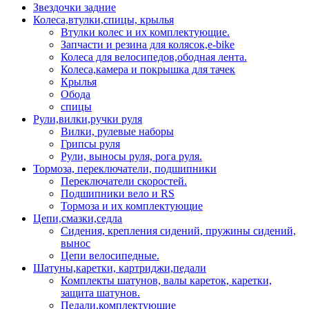
Звездочки задние
Колеса,втулки,спицы, крылья
Втулки колес и их комплектующие.
Запчасти и резина для колясок,e-bike
Колеса для велосипедов,ободная лента.
Колеса,камера и покрышка для тачек
Крылья
Обода
спицы
Рули,вилки,ручки руля
Вилки, рулевые наборы
Грипсы руля
Рули, выносы руля, рога руля.
Тормоза, переключатели, подшипники
Переключатели скоростей.
Подшипники вело и RS
Тормоза и их комплектующие
Цепи,смазки,седла
Сидения, крепления сидений, пружины сидений,
вынос
Цепи велосипедные.
Шатуны,каретки, картриджи,педали
Комплекты шатунов, валы кареток, каретки,
защита шатунов.
Педали,комплектующие