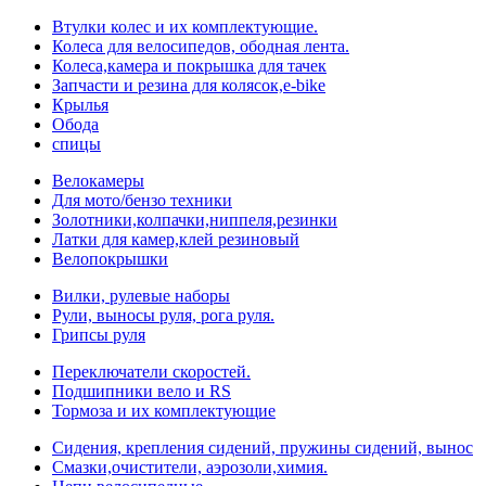
Втулки колес и их комплектующие.
Колеса для велосипедов, ободная лента.
Колеса,камера и покрышка для тачек
Запчасти и резина для колясок,e-bike
Крылья
Обода
спицы
Велокамеры
Для мото/бензо техники
Золотники,колпачки,ниппеля,резинки
Латки для камер,клей резиновый
Велопокрышки
Вилки, рулевые наборы
Рули, выносы руля, рога руля.
Грипсы руля
Переключатели скоростей.
Подшипники вело и RS
Тормоза и их комплектующие
Сидения, крепления сидений, пружины сидений, вынос
Смазки,очистители, аэрозоли,химия.