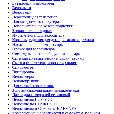
Бутылочки и держатели
Велозамки
Велосумки
Держатели для телефонов
Для квадро/мото и скутера
Дополнительные колеса,подножки
Зеркала велосипедные
Инструменты для велосипеда
Корзины,сидения для детей,багажники,стяжки
Насосы,шланги,компрессоры
Прочее для велосипедов
Светомузыкальное оборудование,фары
Сигналы пневматические, дудки, звонки
Смазки,очистители, аэрозоли,химия.
Спидометры
Экипировка
Велокамеры
Велопокрышки
Для мото/бензо техники
Золотники,колпачки,ниппеля,резинки
Латки для камер,клей резиновый
Велосипеды BOZGOO
Велосипеды LTBIKE и LETO
Велосипеды и Самокаты HAEVNER
Комплектующие и запчасти к самокатам, роликам