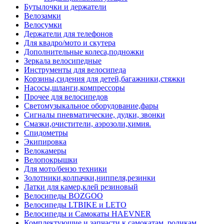
Бутылочки и держатели
Велозамки
Велосумки
Держатели для телефонов
Для квадро/мото и скутера
Дополнительные колеса,подножки
Зеркала велосипедные
Инструменты для велосипеда
Корзины,сидения для детей,багажники,стяжки
Насосы,шланги,компрессоры
Прочее для велосипедов
Светомузыкальное оборудование,фары
Сигналы пневматические, дудки, звонки
Смазки,очистители, аэрозоли,химия.
Спидометры
Экипировка
Велокамеры
Велопокрышки
Для мото/бензо техники
Золотники,колпачки,ниппеля,резинки
Латки для камер,клей резиновый
Велосипеды BOZGOO
Велосипеды LTBIKE и LETO
Велосипеды и Самокаты HAEVNER
Комплектующие и запчасти к самокатам, роликам