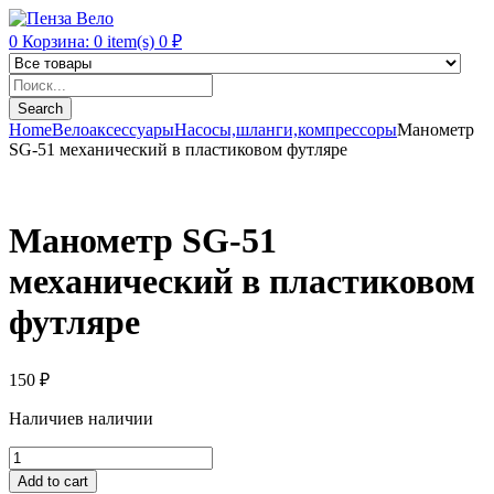
0
Корзина:
0
item(s)
0
₽
Products
search
Search
Home
Велоаксессуары
Насосы,шланги,компрессоры
Манометр
SG-51 механический в пластиковом футляре
Манометр SG-51
механический в пластиковом
футляре
150
₽
Наличие
в наличии
Манометр
SG-
Add to cart