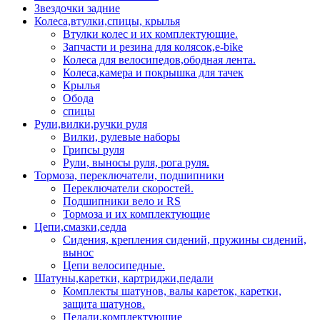
Звездочки задние
Колеса,втулки,спицы, крылья
Втулки колес и их комплектующие.
Запчасти и резина для колясок,e-bike
Колеса для велосипедов,ободная лента.
Колеса,камера и покрышка для тачек
Крылья
Обода
спицы
Рули,вилки,ручки руля
Вилки, рулевые наборы
Грипсы руля
Рули, выносы руля, рога руля.
Тормоза, переключатели, подшипники
Переключатели скоростей.
Подшипники вело и RS
Тормоза и их комплектующие
Цепи,смазки,седла
Сидения, крепления сидений, пружины сидений,
вынос
Цепи велосипедные.
Шатуны,каретки, картриджи,педали
Комплекты шатунов, валы кареток, каретки,
защита шатунов.
Педали,комплектующие