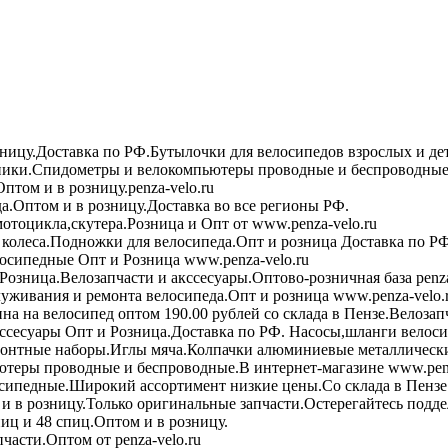
зницу.Доставка по РФ.Бутылочки для велосипедов взрослых и де
ики.Спидометры и велокомпьютеры проводные и беспроводные 
птом и в розницу.penza-velo.ru
а.Оптом и в розницу.Доставка во все регионы РФ.
мотоцикла,скутера.Розница и Опт от www.penza-velo.ru
колеса.Подножки для велосипеда.Опт и розница Доставка по РФ
осипедные Опт и Розница www.penza-velo.ru
Розница.Велозапчасти и акссесуары.Оптово-розничная база penza
уживания и ремонта велосипеда.Опт и розница www.penza-velo.
на на велосипед оптом 190.00 рублей со склада в Пензе.Велозап
ссесуары Опт и Розница.Доставка по РФ. Насосы,шланги велоси
онтные наборы.Иглы мяча.Колпачки алюминиевые металлически
теры проводные и беспроводные.В интернет-магазине www.penz
сипедные.Широкий ассортимент низкие цены.Со склада в Пензе
в розницу.Только оригинальные запчасти.Остерегайтесь подде
иц и 48 спиц.Оптом и в розницу.
асти.Оптом от penza-velo.ru