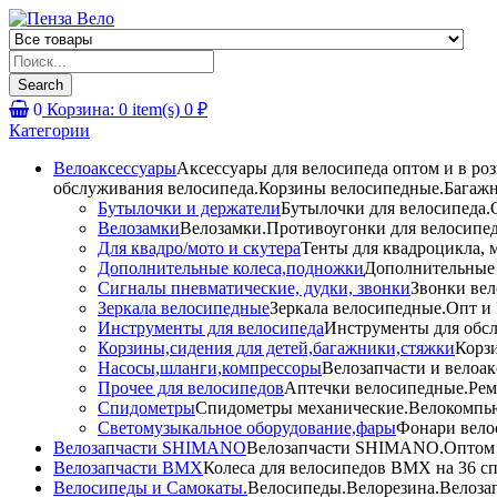
Products
search
Search
0
Корзина:
0
item(s)
0
₽
Категории
Велоаксессуары
Аксессуары для велосипеда оптом и в ро
обслуживания велосипеда.Корзины велосипедные.Багажн
Бутылочки и держатели
Бутылочки для велосипеда.О
Велозамки
Велозамки.Противоугонки для велосипед
Для квадро/мото и скутера
Тенты для квадроцикла, 
Дополнительные колеса,подножки
Дополнительные 
Сигналы пневматические, дудки, звонки
Звонки вел
Зеркала велосипедные
Зеркала велосипедные.Опт и 
Инструменты для велосипеда
Инструменты для обсл
Корзины,сидения для детей,багажники,стяжки
Корзи
Насосы,шланги,компрессоры
Велозапчасти и велоак
Прочее для велосипедов
Аптечки велосипедные.Рем
Спидометры
Спидометры механические.Велокомпью
Светомузыкальное оборудование,фары
Фонари вело
Велозапчасти SHIMANO
Велозапчасти SHIMANO.Оптом и 
Велозапчасти BMX
Колеса для велосипедов BMX на 36 сп
Велосипеды и Самокаты.
Велосипеды.Велорезина.Велозапч