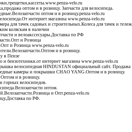
чки,трещетки,кассеты.www.penza-velo.ru
ка,продажа оптом и в розницу. Запчасти для велосипеда.
дные.Велозапчасти оптом и в розницу.penza-velo.ru
велосипеда.От интернет магазина www.penza-velo.ru
ера для тачек садовых и строительных.Колеса для тачек и теле
ским коляскам в наличии
пчасти и велоакссесуары.Доставка по РФ
асти.Опт и Розница
Опт и Розница www.penza-velo.ru
тели.Велозапчасти.Оптом и в розницу.
у в Пензе
 и бензотехники.от интернет магазина www.penza-velo.ru
рышка велосипедная HINDUSTAN официальный сайт. Продажа о
едные камеры и покрышки CHAO YANG.Оптом и в розницу.
Оптом и в розницу.
и горных велосипедов.
сипеда.Велозапчасти оптом.
й.Велозапчасти.Розница и Опт.penza-velo.ru
ицу.Доставка по РФ.