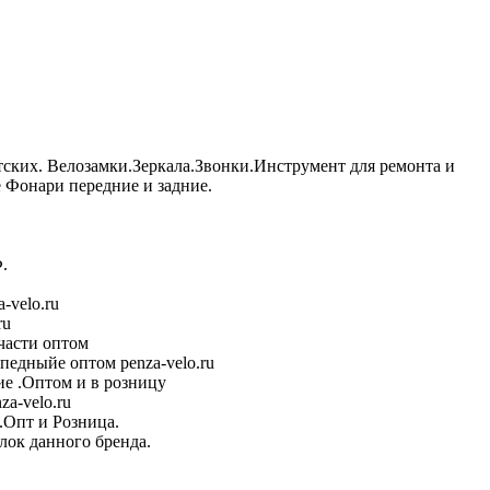
тских. Велозамки.Зеркала.Звонки.Инструмент для ремонта и
Фонари передние и задние.
.
-velo.ru
ru
части оптом
педныйе оптом penza-velo.ru
е .Оптом и в розницу
a-velo.ru
.Опт и Розница.
лок данного бренда.