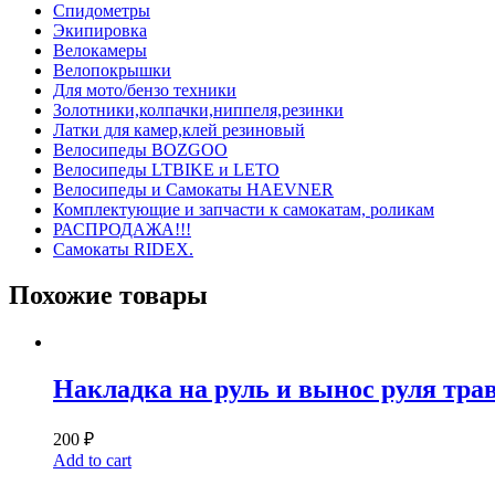
Спидометры
Экипировка
Велокамеры
Велопокрышки
Для мото/бензо техники
Золотники,колпачки,ниппеля,резинки
Латки для камер,клей резиновый
Велосипеды BOZGOO
Велосипеды LTBIKE и LETO
Велосипеды и Самокаты HAEVNER
Комплектующие и запчасти к самокатам, роликам
РАСПРОДАЖА!!!
Самокаты RIDEX.
Похожие товары
Накладка на руль и вынос руля тра
200
₽
Add to cart