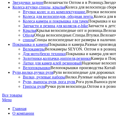
Звездочки задние
Велозапчасти Оптом и в Розницу.Звездо
Колеса,втулки,спицы, крылья
Колеса для велосипеда сбор
Втулки колес и их комплектующие.
Втулки велосипе
Колеса для велосипедов, ободная лента.
Колеса для 
Колеса,камера и покрышка для тачек
Покрышка и кам
Запчасти и резина для колясок,e-bike
Запчасти к дет
Крылья
Крылья велосипедные опт и розница.Велоза
Обода
Обода велосипедные.Спицы.Втулки.Велозапч
спицы
Спицы велосипедные все размеры в наличии.
Покрышка и камера
Покрышка и камера.Разные производи
Велокамеры
Велокамеры SEYON. Оптом и в розниц
Для мото/бензо техники
Покрышка и камера для мото
Золотники,колпачки,ниппеля,резинки
Камера и Пок
Латки для камер,клей резиновый
Надежные велосип
Велопокрышки
Велопокрышки производства Китай 
Рули,вилки,ручки руля
Рули велосипедные для дорожных 
Вилки, рулевые наборы
Вилки.Рулевые наборы вело
Рули, выносы руля, рога руля.
Рога руля.Выноса руле
Грипсы руля
Ручки руля велосипеда.Оптом и в розн
Все товары
Menu
Главная
О компании