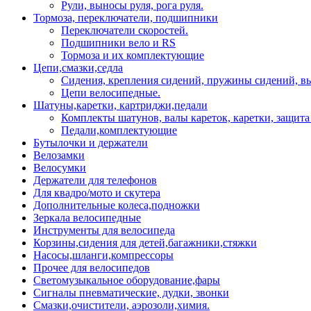
Рули, выносы руля, рога руля.
Тормоза, переключатели, подшипники
Переключатели скоростей.
Подшипники вело и RS
Тормоза и их комплектующие
Цепи,смазки,седла
Сидения, крепления сидений, пружины сидений, в
Цепи велосипедные.
Шатуны,каретки, картриджи,педали
Комплекты шатунов, валы кареток, каретки, защита
Педали,комплектующие
Бутылочки и держатели
Велозамки
Велосумки
Держатели для телефонов
Для квадро/мото и скутера
Дополнительные колеса,подножки
Зеркала велосипедные
Инструменты для велосипеда
Корзины,сидения для детей,багажники,стяжки
Насосы,шланги,компрессоры
Прочее для велосипедов
Светомузыкальное оборудование,фары
Сигналы пневматические, дудки, звонки
Смазки,очистители, аэрозоли,химия.