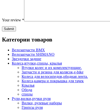
Your review
*
Категории товаров
Велозапчасти BMX
Велозапчасти SHIMANO
Звездочки задние
Колеса,втулки,спицы, крылья
Втулки колес и их комплектующие.
Запчасти и резина для колясок,e-bike
Колеса для велосипедов,ободная лента.
Колеса,камера и покрышка для тачек
Крылья
Обода
спицы
Рули,вилки,ручки руля
Вилки, рулевые наборы
Грипсы руля