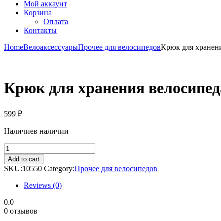
Мой аккаунт
Корзина
Оплата
Контакты
Home
Велоаксессуары
Прочее для велосипедов
Крюк для хранен
Крюк для хранения велосипе
599
₽
Наличие
в наличии
Крюк
для
Add to cart
хранения
SKU:
10550
Category:
Прочее для велосипедов
велосипеда
10550
Reviews (0)
KLONK
quantity
0.0
0 отзывов