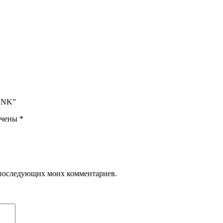
LONK”
ечены
*
ля последующих моих комментариев.