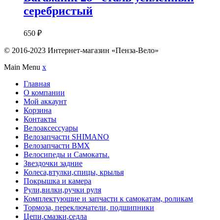
серебристый
650
₽
© 2016-2023 Интернет-магазин «Пенза-Вело»
Main Menu
x
Главная
О компании
Мой аккаунт
Корзина
Контакты
Велоаксессуары
Велозапчасти SHIMANO
Велозапчасти BMX
Велосипеды и Самокаты.
Звездочки задние
Колеса,втулки,спицы, крылья
Покрышка и камера
Рули,вилки,ручки руля
Комплектующие и запчасти к самокатам, роликам
Тормоза, переключатели, подшипники
Цепи,смазки,седла