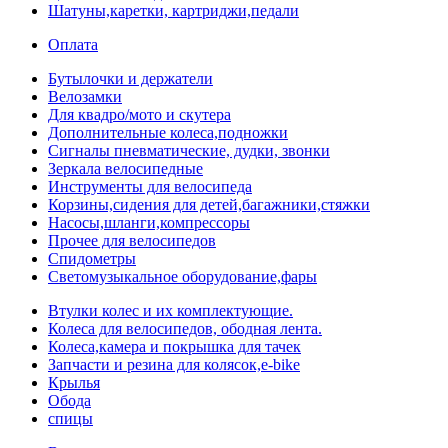
Шатуны,каретки, картриджи,педали
Оплата
Бутылочки и держатели
Велозамки
Для квадро/мото и скутера
Дополнительные колеса,подножки
Сигналы пневматические, дудки, звонки
Зеркала велосипедные
Инструменты для велосипеда
Корзины,сидения для детей,багажники,стяжки
Насосы,шланги,компрессоры
Прочее для велосипедов
Спидометры
Светомузыкальное оборудование,фары
Втулки колес и их комплектующие.
Колеса для велосипедов, ободная лента.
Колеса,камера и покрышка для тачек
Запчасти и резина для колясок,e-bike
Крылья
Обода
спицы