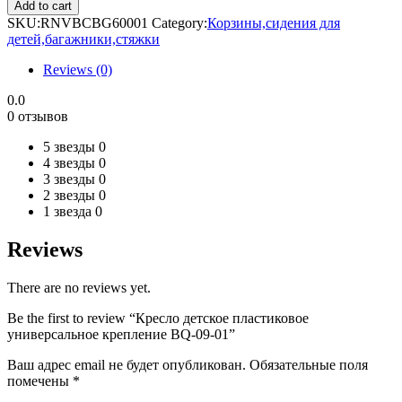
детское
Add to cart
пластиковое
SKU:
RNVBCBG60001
Category:
Корзины,сидения для
универсальное
детей,багажники,стяжки
крепление
BQ-
Reviews (0)
09-
01
0.0
quantity
0 отзывов
5 звезды
0
4 звезды
0
3 звезды
0
2 звезды
0
1 звезда
0
Reviews
There are no reviews yet.
Be the first to review “Кресло детское пластиковое
универсальное крепление BQ-09-01”
Ваш адрес email не будет опубликован.
Обязательные поля
помечены
*