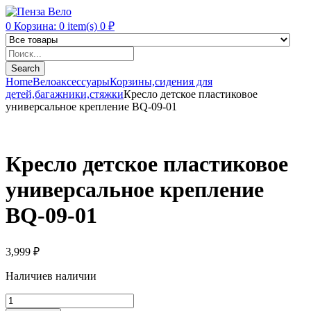
0
Корзина:
0
item(s)
0
₽
Products
search
Search
Home
Велоаксессуары
Корзины,сидения для
детей,багажники,стяжки
Кресло детское пластиковое
универсальное крепление BQ-09-01
Кресло детское пластиковое
универсальное крепление
BQ-09-01
3,999
₽
Наличие
в наличии
Кресло