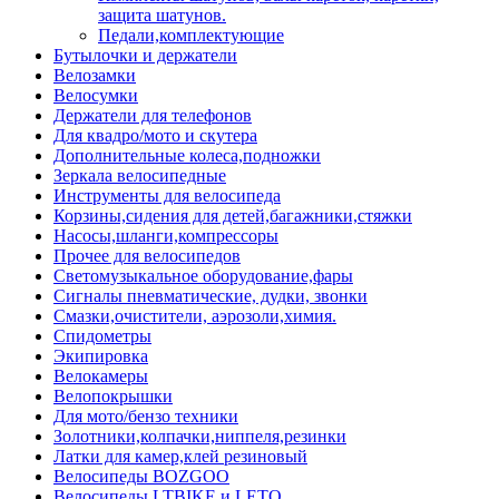
защита шатунов.
Педали,комплектующие
Бутылочки и держатели
Велозамки
Велосумки
Держатели для телефонов
Для квадро/мото и скутера
Дополнительные колеса,подножки
Зеркала велосипедные
Инструменты для велосипеда
Корзины,сидения для детей,багажники,стяжки
Насосы,шланги,компрессоры
Прочее для велосипедов
Светомузыкальное оборудование,фары
Сигналы пневматические, дудки, звонки
Смазки,очистители, аэрозоли,химия.
Спидометры
Экипировка
Велокамеры
Велопокрышки
Для мото/бензо техники
Золотники,колпачки,ниппеля,резинки
Латки для камер,клей резиновый
Велосипеды BOZGOO
Велосипеды LTBIKE и LETO