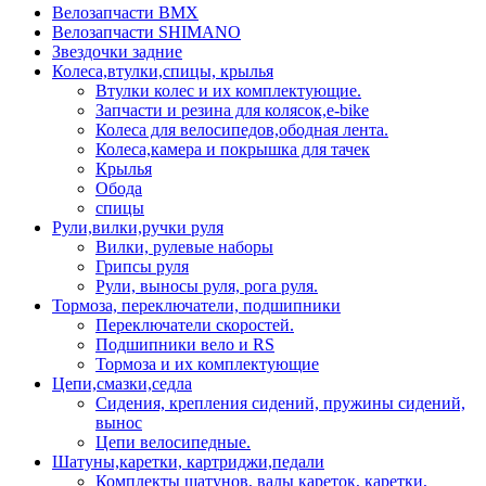
Велозапчасти BMX
Велозапчасти SHIMANO
Звездочки задние
Колеса,втулки,спицы, крылья
Втулки колес и их комплектующие.
Запчасти и резина для колясок,e-bike
Колеса для велосипедов,ободная лента.
Колеса,камера и покрышка для тачек
Крылья
Обода
спицы
Рули,вилки,ручки руля
Вилки, рулевые наборы
Грипсы руля
Рули, выносы руля, рога руля.
Тормоза, переключатели, подшипники
Переключатели скоростей.
Подшипники вело и RS
Тормоза и их комплектующие
Цепи,смазки,седла
Сидения, крепления сидений, пружины сидений,
вынос
Цепи велосипедные.
Шатуны,каретки, картриджи,педали
Комплекты шатунов, валы кареток, каретки,