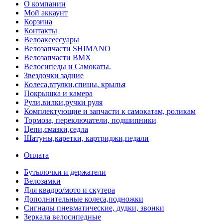
О компании
Мой аккаунт
Корзина
Контакты
Велоаксессуары
Велозапчасти SHIMANO
Велозапчасти BMX
Велосипеды и Самокаты.
Звездочки задние
Колеса,втулки,спицы, крылья
Покрышка и камера
Рули,вилки,ручки руля
Комплектующие и запчасти к самокатам, роликам
Тормоза, переключатели, подшипники
Цепи,смазки,седла
Шатуны,каретки, картриджи,педали
Оплата
Бутылочки и держатели
Велозамки
Для квадро/мото и скутера
Дополнительные колеса,подножки
Сигналы пневматические, дудки, звонки
Зеркала велосипедные