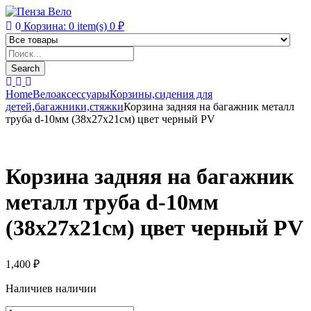
0
Корзина:
0
item(s)
0
₽
Products
search
Search
Home
Велоаксессуары
Корзины,сидения для
детей,багажники,стяжки
Корзина задняя на багажник металл
труба d-10мм (38х27х21см) цвет черный PV
Корзина задняя на багажник
металл труба d-10мм
(38х27х21см) цвет черный PV
1,400
₽
Наличие
в наличии