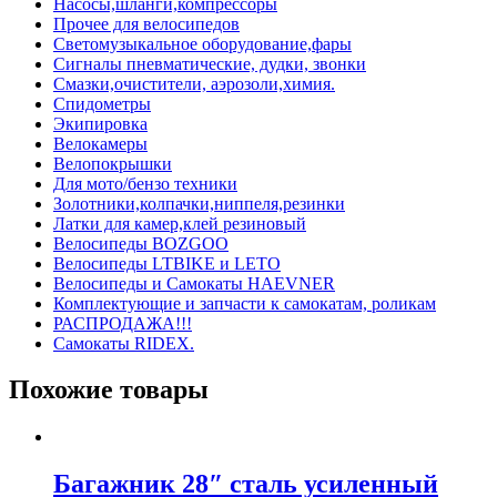
Насосы,шланги,компрессоры
Прочее для велосипедов
Светомузыкальное оборудование,фары
Сигналы пневматические, дудки, звонки
Смазки,очистители, аэрозоли,химия.
Спидометры
Экипировка
Велокамеры
Велопокрышки
Для мото/бензо техники
Золотники,колпачки,ниппеля,резинки
Латки для камер,клей резиновый
Велосипеды BOZGOO
Велосипеды LTBIKE и LETO
Велосипеды и Самокаты HAEVNER
Комплектующие и запчасти к самокатам, роликам
РАСПРОДАЖА!!!
Самокаты RIDEX.
Похожие товары
Багажник 28″ сталь усиленный