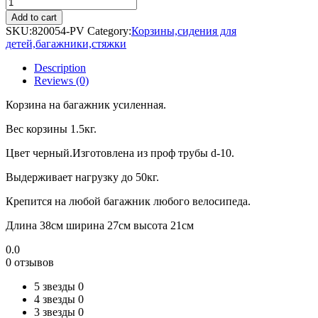
Корзина
задняя
Add to cart
на
SKU:
820054-PV
Category:
Корзины,сидения для
багажник
детей,багажники,стяжки
металл
труба
Description
d-
Reviews (0)
10мм
(38х27х21см)
Корзина на багажник усиленная.
цвет
черный
Вес корзины 1.5кг.
PV
Цвет черный.Изготовлена из проф трубы d-10.
quantity
Выдерживает нагрузку до 50кг.
Крепится на любой багажник любого велосипеда.
Длина 38см ширина 27см высота 21см
0.0
0 отзывов
5 звезды
0
4 звезды
0
3 звезды
0