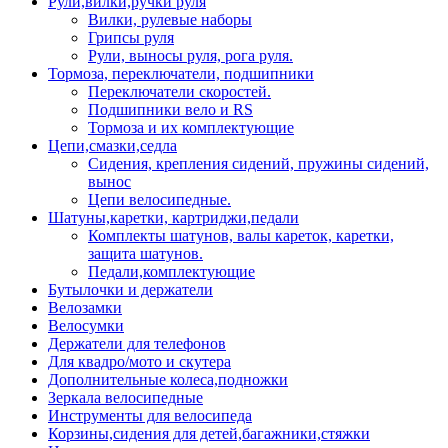
Рули,вилки,ручки руля
Вилки, рулевые наборы
Грипсы руля
Рули, выносы руля, рога руля.
Тормоза, переключатели, подшипники
Переключатели скоростей.
Подшипники вело и RS
Тормоза и их комплектующие
Цепи,смазки,седла
Сидения, крепления сидений, пружины сидений,
вынос
Цепи велосипедные.
Шатуны,каретки, картриджи,педали
Комплекты шатунов, валы кареток, каретки,
защита шатунов.
Педали,комплектующие
Бутылочки и держатели
Велозамки
Велосумки
Держатели для телефонов
Для квадро/мото и скутера
Дополнительные колеса,подножки
Зеркала велосипедные
Инструменты для велосипеда
Корзины,сидения для детей,багажники,стяжки