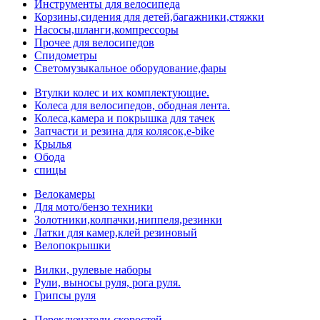
Инструменты для велосипеда
Корзины,сидения для детей,багажники,стяжки
Насосы,шланги,компрессоры
Прочее для велосипедов
Спидометры
Светомузыкальное оборудование,фары
Втулки колес и их комплектующие.
Колеса для велосипедов, ободная лента.
Колеса,камера и покрышка для тачек
Запчасти и резина для колясок,e-bike
Крылья
Обода
спицы
Велокамеры
Для мото/бензо техники
Золотники,колпачки,ниппеля,резинки
Латки для камер,клей резиновый
Велопокрышки
Вилки, рулевые наборы
Рули, выносы руля, рога руля.
Грипсы руля
Переключатели скоростей.