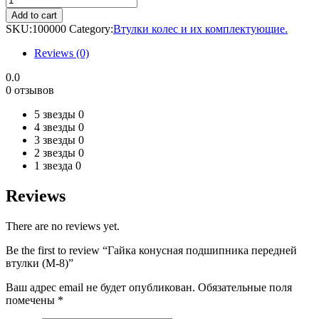
конусная
Add to cart
подшипника
SKU:
100000
Category:
Втулки колес и их комплектующие.
передней
втулки
Reviews (0)
(М-8)
quantity
0.0
0 отзывов
5 звезды
0
4 звезды
0
3 звезды
0
2 звезды
0
1 звезда
0
Reviews
There are no reviews yet.
Be the first to review “Гайка конусная подшипника передней
втулки (М-8)”
Ваш адрес email не будет опубликован.
Обязательные поля
помечены
*