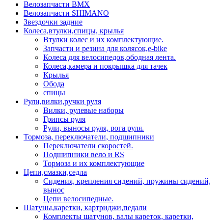
Велозапчасти BMX
Велозапчасти SHIMANO
Звездочки задние
Колеса,втулки,спицы, крылья
Втулки колес и их комплектующие.
Запчасти и резина для колясок,e-bike
Колеса для велосипедов,ободная лента.
Колеса,камера и покрышка для тачек
Крылья
Обода
спицы
Рули,вилки,ручки руля
Вилки, рулевые наборы
Грипсы руля
Рули, выносы руля, рога руля.
Тормоза, переключатели, подшипники
Переключатели скоростей.
Подшипники вело и RS
Тормоза и их комплектующие
Цепи,смазки,седла
Сидения, крепления сидений, пружины сидений,
вынос
Цепи велосипедные.
Шатуны,каретки, картриджи,педали
Комплекты шатунов, валы кареток, каретки,