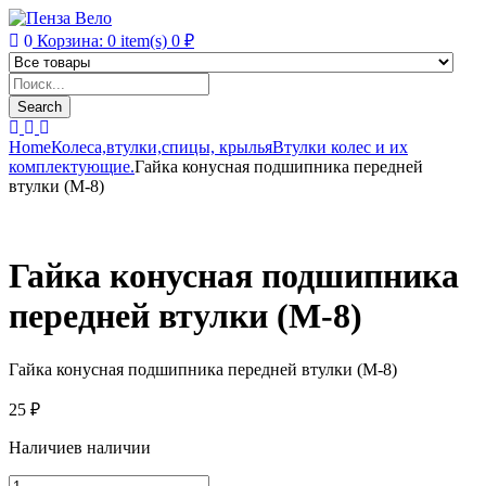
0
Корзина:
0
item(s)
0
₽
Products
search
Search
Home
Колеса,втулки,спицы, крылья
Втулки колес и их
комплектующие.
Гайка конусная подшипника передней
втулки (М-8)
Гайка конусная подшипника
передней втулки (М-8)
Гайка конусная подшипника передней втулки (М-8)
25
₽
Наличие
в наличии
Гайка