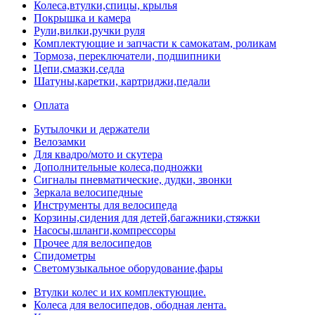
Колеса,втулки,спицы, крылья
Покрышка и камера
Рули,вилки,ручки руля
Комплектующие и запчасти к самокатам, роликам
Тормоза, переключатели, подшипники
Цепи,смазки,седла
Шатуны,каретки, картриджи,педали
Оплата
Бутылочки и держатели
Велозамки
Для квадро/мото и скутера
Дополнительные колеса,подножки
Сигналы пневматические, дудки, звонки
Зеркала велосипедные
Инструменты для велосипеда
Корзины,сидения для детей,багажники,стяжки
Насосы,шланги,компрессоры
Прочее для велосипедов
Спидометры
Светомузыкальное оборудование,фары
Втулки колес и их комплектующие.
Колеса для велосипедов, ободная лента.