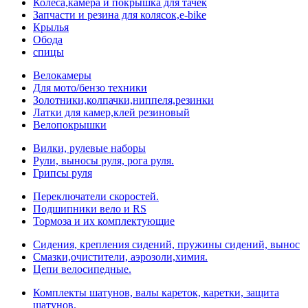
Колеса,камера и покрышка для тачек
Запчасти и резина для колясок,e-bike
Крылья
Обода
спицы
Велокамеры
Для мото/бензо техники
Золотники,колпачки,ниппеля,резинки
Латки для камер,клей резиновый
Велопокрышки
Вилки, рулевые наборы
Рули, выносы руля, рога руля.
Грипсы руля
Переключатели скоростей.
Подшипники вело и RS
Тормоза и их комплектующие
Сидения, крепления сидений, пружины сидений, вынос
Смазки,очистители, аэрозоли,химия.
Цепи велосипедные.
Комплекты шатунов, валы кареток, каретки, защита
шатунов.