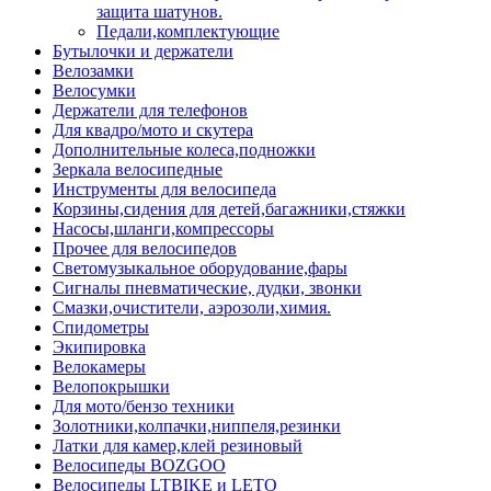
защита шатунов.
Педали,комплектующие
Бутылочки и держатели
Велозамки
Велосумки
Держатели для телефонов
Для квадро/мото и скутера
Дополнительные колеса,подножки
Зеркала велосипедные
Инструменты для велосипеда
Корзины,сидения для детей,багажники,стяжки
Насосы,шланги,компрессоры
Прочее для велосипедов
Светомузыкальное оборудование,фары
Сигналы пневматические, дудки, звонки
Смазки,очистители, аэрозоли,химия.
Спидометры
Экипировка
Велокамеры
Велопокрышки
Для мото/бензо техники
Золотники,колпачки,ниппеля,резинки
Латки для камер,клей резиновый
Велосипеды BOZGOO
Велосипеды LTBIKE и LETO