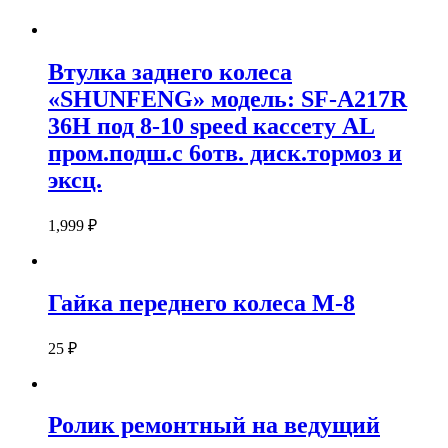
Втулка заднего колеса
«SHUNFENG» модель: SF-A217R
36H под 8-10 speed кассету AL
пром.подш.с 6отв. диск.тормоз и
эксц.
1,999
₽
Гайка переднего колеса М-8
25
₽
Ролик ремонтный на ведущий