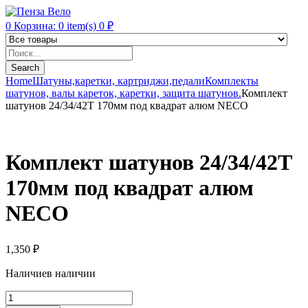
0
Корзина:
0
item(s)
0
₽
Products
search
Search
Home
Шатуны,каретки, картриджи,педали
Комплекты
шатунов, валы кареток, каретки, защита шатунов.
Комплект
шатунов 24/34/42T 170мм под квадрат алюм NECO
Комплект шатунов 24/34/42T
170мм под квадрат алюм
NECO
1,350
₽
Наличие
в наличии
Комплект