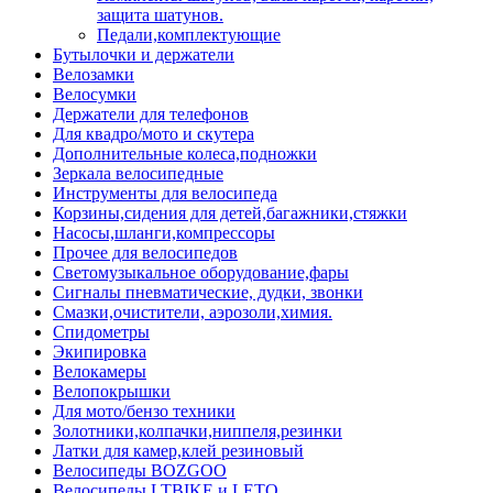
защита шатунов.
Педали,комплектующие
Бутылочки и держатели
Велозамки
Велосумки
Держатели для телефонов
Для квадро/мото и скутера
Дополнительные колеса,подножки
Зеркала велосипедные
Инструменты для велосипеда
Корзины,сидения для детей,багажники,стяжки
Насосы,шланги,компрессоры
Прочее для велосипедов
Светомузыкальное оборудование,фары
Сигналы пневматические, дудки, звонки
Смазки,очистители, аэрозоли,химия.
Спидометры
Экипировка
Велокамеры
Велопокрышки
Для мото/бензо техники
Золотники,колпачки,ниппеля,резинки
Латки для камер,клей резиновый
Велосипеды BOZGOO
Велосипеды LTBIKE и LETO