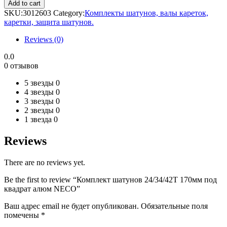
шатунов
Add to cart
24/34/42T
SKU:
3012603
Category:
Комплекты шатунов, валы кареток,
170мм
каретки, защита шатунов.
под
квадрат
Reviews (0)
алюм
NECO
0.0
quantity
0 отзывов
5 звезды
0
4 звезды
0
3 звезды
0
2 звезды
0
1 звезда
0
Reviews
There are no reviews yet.
Be the first to review “Комплект шатунов 24/34/42T 170мм под
квадрат алюм NECO”
Ваш адрес email не будет опубликован.
Обязательные поля
помечены
*