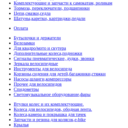
Комплектующие и запчасти к самокатам, роликам
Тормоза, переключатели, подшипники
Цепи,смазки,седла
Шатуны,каретки, картриджи,педали
Оплата
Бутылочки и держатели
Велозамки
Для квадро/мото и скутера
Дополнительные колеса,подножки
Сигналы пневматические, дудки, звонки
Зеркала велосипедные
Инструменты для велосипеда
Корзины,сидения для детей,багажники,стяжки
Насосы,шланги,компрессоры
Прочее для велосипедов
Спидометры
Светомузыкальное оборудование,фары
Втулки колес и их комплектующие.
Колеса для велосипедов, ободная лента.
Колеса,камера и покрышка для тачек
Запчасти и резина для колясок,e-bike
Крылья