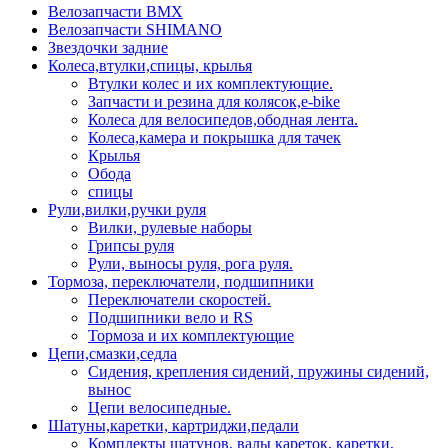
Велозапчасти BMX
Велозапчасти SHIMANO
Звездочки задние
Колеса,втулки,спицы, крылья
Втулки колес и их комплектующие.
Запчасти и резина для колясок,e-bike
Колеса для велосипедов,ободная лента.
Колеса,камера и покрышка для тачек
Крылья
Обода
спицы
Рули,вилки,ручки руля
Вилки, рулевые наборы
Грипсы руля
Рули, выносы руля, рога руля.
Тормоза, переключатели, подшипники
Переключатели скоростей.
Подшипники вело и RS
Тормоза и их комплектующие
Цепи,смазки,седла
Сидения, крепления сидений, пружины сидений,
вынос
Цепи велосипедные.
Шатуны,каретки, картриджи,педали
Комплекты шатунов, валы кареток, каретки,