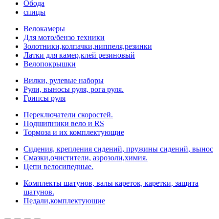
Обода
спицы
Велокамеры
Для мото/бензо техники
Золотники,колпачки,ниппеля,резинки
Латки для камер,клей резиновый
Велопокрышки
Вилки, рулевые наборы
Рули, выносы руля, рога руля.
Грипсы руля
Переключатели скоростей.
Подшипники вело и RS
Тормоза и их комплектующие
Сидения, крепления сидений, пружины сидений, вынос
Смазки,очистители, аэрозоли,химия.
Цепи велосипедные.
Комплекты шатунов, валы кареток, каретки, защита
шатунов.
Педали,комплектующие