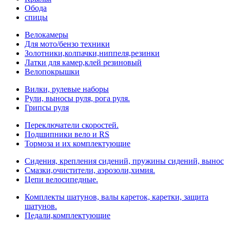
Обода
спицы
Велокамеры
Для мото/бензо техники
Золотники,колпачки,ниппеля,резинки
Латки для камер,клей резиновый
Велопокрышки
Вилки, рулевые наборы
Рули, выносы руля, рога руля.
Грипсы руля
Переключатели скоростей.
Подшипники вело и RS
Тормоза и их комплектующие
Сидения, крепления сидений, пружины сидений, вынос
Смазки,очистители, аэрозоли,химия.
Цепи велосипедные.
Комплекты шатунов, валы кареток, каретки, защита
шатунов.
Педали,комплектующие