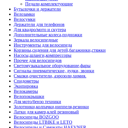
Педали,комплектующие
Бутылочки и держатели
Велозамки
Велосумки
Держатели для телефонов
Для квадро/мото и скутера
Дополнительные колеса,подножки
Зеркала велосипедные
Инструменты для велосипеда
Корзины,сидения для детей,багажники,стяжки
Насосы,шланги,компрессоры
Прочее для велосипедов
Светомузыкальное оборудование,фары
Сигналы пневматические, дудки, звонки
Смазки,очистители, аэрозоли,химия.
Спидометры
Экипировка
Велокамеры
Велопокрышки
Для мото/бензо техники
Золотники,колпачки,ниппеля,резинки
Латки для камер,клей резиновый
Велосипеды BOZGOO
Велосипеды LTBIKE и LETO
Велосипеды и Самокаты HAEVNER