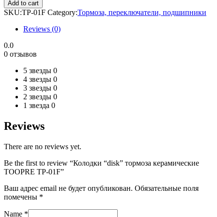
"disk"
Add to cart
тормоза
SKU:
TP-01F
Category:
Тормоза, переключатели, подшипники
керамические
TOOPRE
Reviews (0)
TP-
01F
0.0
quantity
0 отзывов
5 звезды
0
4 звезды
0
3 звезды
0
2 звезды
0
1 звезда
0
Reviews
There are no reviews yet.
Be the first to review “Колодки “disk” тормоза керамические
TOOPRE TP-01F”
Ваш адрес email не будет опубликован.
Обязательные поля
помечены
*
Name
*