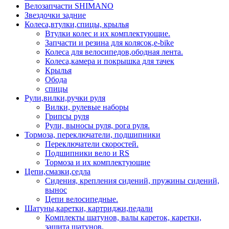
Велозапчасти SHIMANO
Звездочки задние
Колеса,втулки,спицы, крылья
Втулки колес и их комплектующие.
Запчасти и резина для колясок,e-bike
Колеса для велосипедов,ободная лента.
Колеса,камера и покрышка для тачек
Крылья
Обода
спицы
Рули,вилки,ручки руля
Вилки, рулевые наборы
Грипсы руля
Рули, выносы руля, рога руля.
Тормоза, переключатели, подшипники
Переключатели скоростей.
Подшипники вело и RS
Тормоза и их комплектующие
Цепи,смазки,седла
Сидения, крепления сидений, пружины сидений,
вынос
Цепи велосипедные.
Шатуны,каретки, картриджи,педали
Комплекты шатунов, валы кареток, каретки,
защита шатунов.