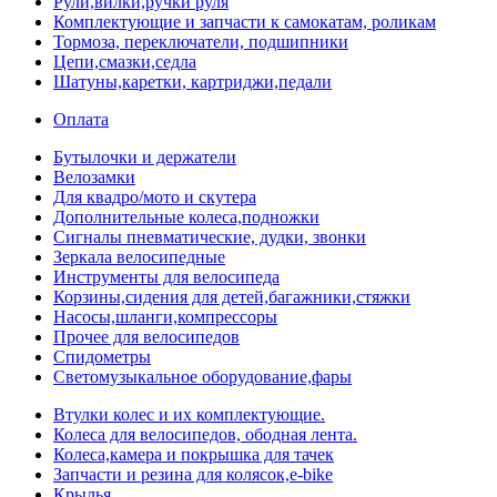
Рули,вилки,ручки руля
Комплектующие и запчасти к самокатам, роликам
Тормоза, переключатели, подшипники
Цепи,смазки,седла
Шатуны,каретки, картриджи,педали
Оплата
Бутылочки и держатели
Велозамки
Для квадро/мото и скутера
Дополнительные колеса,подножки
Сигналы пневматические, дудки, звонки
Зеркала велосипедные
Инструменты для велосипеда
Корзины,сидения для детей,багажники,стяжки
Насосы,шланги,компрессоры
Прочее для велосипедов
Спидометры
Светомузыкальное оборудование,фары
Втулки колес и их комплектующие.
Колеса для велосипедов, ободная лента.
Колеса,камера и покрышка для тачек
Запчасти и резина для колясок,e-bike
Крылья