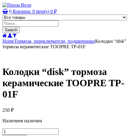
0
Корзина:
0
item(s)
0
₽
Products
search
Search
Home
Тормоза, переключатели, подшипники
Колодки “disk”
тормоза керамические TOOPRE TP-01F
Колодки “disk” тормоза
керамические TOOPRE TP-
01F
250
₽
Наличие
в наличии
Колодки