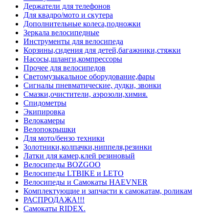
Держатели для телефонов
Для квадро/мото и скутера
Дополнительные колеса,подножки
Зеркала велосипедные
Инструменты для велосипеда
Корзины,сидения для детей,багажники,стяжки
Насосы,шланги,компрессоры
Прочее для велосипедов
Светомузыкальное оборудование,фары
Сигналы пневматические, дудки, звонки
Смазки,очистители, аэрозоли,химия.
Спидометры
Экипировка
Велокамеры
Велопокрышки
Для мото/бензо техники
Золотники,колпачки,ниппеля,резинки
Латки для камер,клей резиновый
Велосипеды BOZGOO
Велосипеды LTBIKE и LETO
Велосипеды и Самокаты HAEVNER
Комплектующие и запчасти к самокатам, роликам
РАСПРОДАЖА!!!
Самокаты RIDEX.