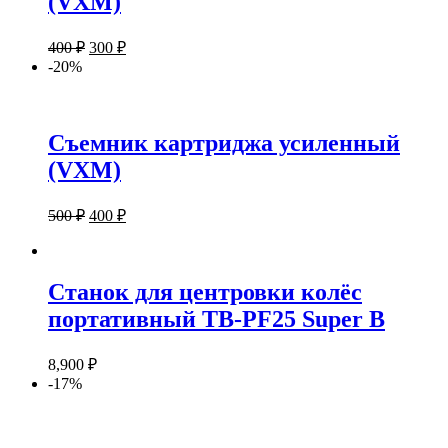
(VXM)
400
₽
300
₽
-20%
Съемник картриджа усиленный
(VXM)
500
₽
400
₽
Станок для центровки колёс
портативный ТВ-PF25 Super B
8,900
₽
-17%