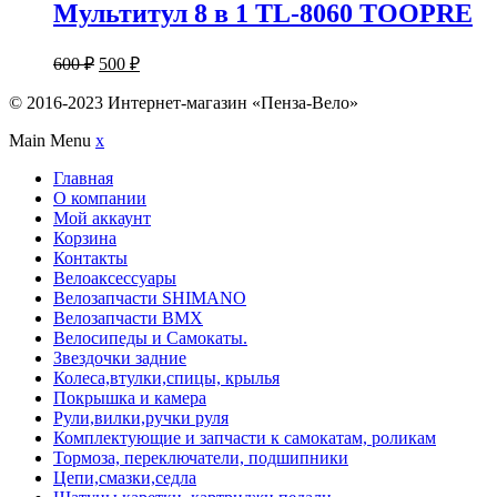
Мультитул 8 в 1 TL-8060 TOOPRE
600
₽
500
₽
© 2016-2023 Интернет-магазин «Пенза-Вело»
Main Menu
x
Главная
О компании
Мой аккаунт
Корзина
Контакты
Велоаксессуары
Велозапчасти SHIMANO
Велозапчасти BMX
Велосипеды и Самокаты.
Звездочки задние
Колеса,втулки,спицы, крылья
Покрышка и камера
Рули,вилки,ручки руля
Комплектующие и запчасти к самокатам, роликам
Тормоза, переключатели, подшипники
Цепи,смазки,седла