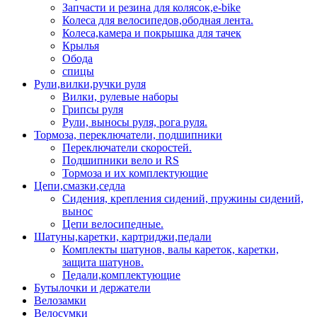
Запчасти и резина для колясок,e-bike
Колеса для велосипедов,ободная лента.
Колеса,камера и покрышка для тачек
Крылья
Обода
спицы
Рули,вилки,ручки руля
Вилки, рулевые наборы
Грипсы руля
Рули, выносы руля, рога руля.
Тормоза, переключатели, подшипники
Переключатели скоростей.
Подшипники вело и RS
Тормоза и их комплектующие
Цепи,смазки,седла
Сидения, крепления сидений, пружины сидений,
вынос
Цепи велосипедные.
Шатуны,каретки, картриджи,педали
Комплекты шатунов, валы кареток, каретки,
защита шатунов.
Педали,комплектующие
Бутылочки и держатели
Велозамки
Велосумки