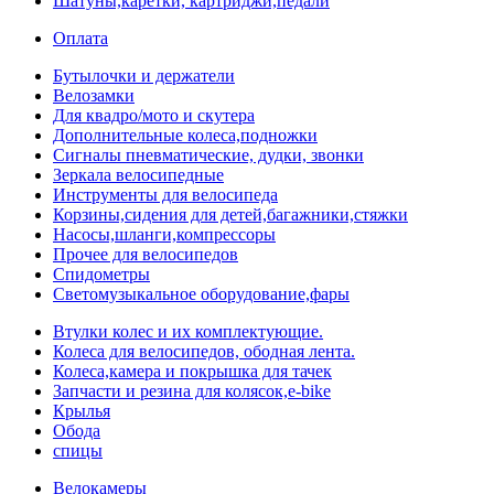
Шатуны,каретки, картриджи,педали
Оплата
Бутылочки и держатели
Велозамки
Для квадро/мото и скутера
Дополнительные колеса,подножки
Сигналы пневматические, дудки, звонки
Зеркала велосипедные
Инструменты для велосипеда
Корзины,сидения для детей,багажники,стяжки
Насосы,шланги,компрессоры
Прочее для велосипедов
Спидометры
Светомузыкальное оборудование,фары
Втулки колес и их комплектующие.
Колеса для велосипедов, ободная лента.
Колеса,камера и покрышка для тачек
Запчасти и резина для колясок,e-bike
Крылья
Обода
спицы
Велокамеры