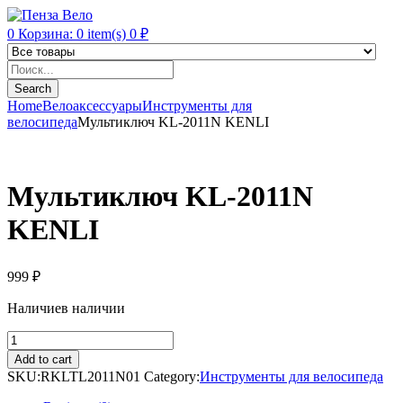
0
Корзина:
0
item(s)
0
₽
Products
search
Search
Home
Велоаксессуары
Инструменты для
велосипеда
Мультиключ KL-2011N KENLI
Мультиключ KL-2011N
KENLI
999
₽
Наличие
в наличии
Мультиключ
KL-
Add to cart
2011N
SKU:
RKLTL2011N01
Category:
Инструменты для велосипеда
KENLI
quantity