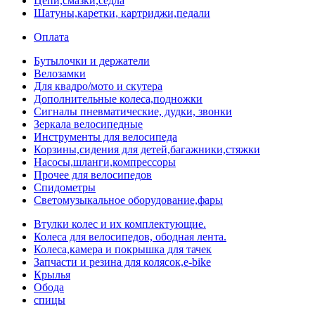
Цепи,смазки,седла
Шатуны,каретки, картриджи,педали
Оплата
Бутылочки и держатели
Велозамки
Для квадро/мото и скутера
Дополнительные колеса,подножки
Сигналы пневматические, дудки, звонки
Зеркала велосипедные
Инструменты для велосипеда
Корзины,сидения для детей,багажники,стяжки
Насосы,шланги,компрессоры
Прочее для велосипедов
Спидометры
Светомузыкальное оборудование,фары
Втулки колес и их комплектующие.
Колеса для велосипедов, ободная лента.
Колеса,камера и покрышка для тачек
Запчасти и резина для колясок,e-bike
Крылья
Обода
спицы