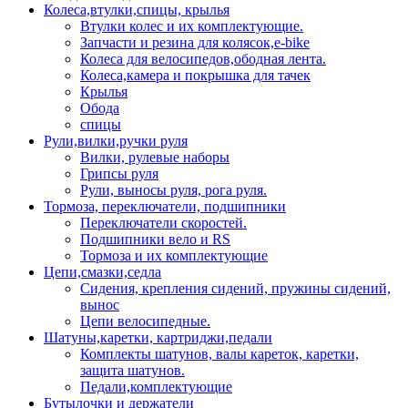
Колеса,втулки,спицы, крылья
Втулки колес и их комплектующие.
Запчасти и резина для колясок,e-bike
Колеса для велосипедов,ободная лента.
Колеса,камера и покрышка для тачек
Крылья
Обода
спицы
Рули,вилки,ручки руля
Вилки, рулевые наборы
Грипсы руля
Рули, выносы руля, рога руля.
Тормоза, переключатели, подшипники
Переключатели скоростей.
Подшипники вело и RS
Тормоза и их комплектующие
Цепи,смазки,седла
Сидения, крепления сидений, пружины сидений,
вынос
Цепи велосипедные.
Шатуны,каретки, картриджи,педали
Комплекты шатунов, валы кареток, каретки,
защита шатунов.
Педали,комплектующие
Бутылочки и держатели