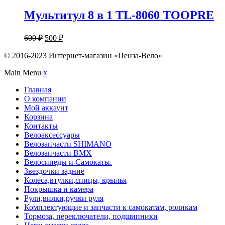
Мультитул 8 в 1 TL-8060 TOOPRE
600
₽
500
₽
© 2016-2023 Интернет-магазин «Пенза-Вело»
Main Menu
x
Главная
О компании
Мой аккаунт
Корзина
Контакты
Велоаксессуары
Велозапчасти SHIMANO
Велозапчасти BMX
Велосипеды и Самокаты.
Звездочки задние
Колеса,втулки,спицы, крылья
Покрышка и камера
Рули,вилки,ручки руля
Комплектующие и запчасти к самокатам, роликам
Тормоза, переключатели, подшипники