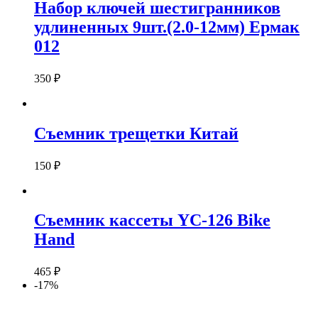
Набор ключей шестигранников
удлиненных 9шт.(2.0-12мм) Ермак
012
350
₽
Съемник трещетки Китай
150
₽
Съемник кассеты YC-126 Bike
Hand
465
₽
-17%