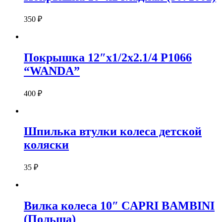
350
₽
Покрышка 12″х1/2х2.1/4 P1066
“WANDA”
400
₽
Шпилька втулки колеса детской
коляски
35
₽
Вилка колеса 10″ CAPRI BAMBINI
(Польша)