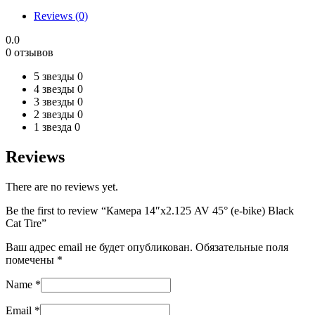
bike)
Reviews (0)
Black
Cat
0.0
Tire
0 отзывов
quantity
5 звезды
0
4 звезды
0
3 звезды
0
2 звезды
0
1 звезда
0
Reviews
There are no reviews yet.
Be the first to review “Камера 14″х2.125 AV 45° (e-bike) Black
Cat Tire”
Ваш адрес email не будет опубликован.
Обязательные поля
помечены
*
Name
*
Email
*