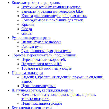
Колеса,втулки,спицы, крылья
Втулки колес и их комплектующие.
Запчасти и резина для колясок,e-bike
Колеса для велосипедов,ободная лента.
Колеса,камера и покрышка для тачек
Крылья
Обода
спицы
Рули,вилки,ручки руля
Вилки, рулевые наборы
Грипсы руля
Рули, выносы руля, рога руля.
Тормоза, переключатели, подшипники
Переключатели скоростей.
Подшипники вело и RS
Тормоза и их комплектующие
Цепи,смазки,седла
Сидения, крепления сидений, пружины сидений,
вынос
Цепи велосипедные.
Шатуны,каретки, картриджи,педали
Комплекты шатунов, валы кареток, каретки,
защита шатунов.
Педали,комплектующие
Бутылочки и держатели