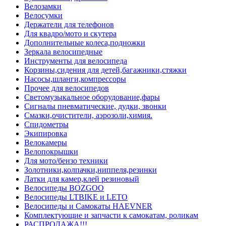
Велозамки
Велосумки
Держатели для телефонов
Для квадро/мото и скутера
Дополнительные колеса,подножки
Зеркала велосипедные
Инструменты для велосипеда
Корзины,сидения для детей,багажники,стяжки
Насосы,шланги,компрессоры
Прочее для велосипедов
Светомузыкальное оборудование,фары
Сигналы пневматические, дудки, звонки
Смазки,очистители, аэрозоли,химия.
Спидометры
Экипировка
Велокамеры
Велопокрышки
Для мото/бензо техники
Золотники,колпачки,ниппеля,резинки
Латки для камер,клей резиновый
Велосипеды BOZGOO
Велосипеды LTBIKE и LETO
Велосипеды и Самокаты HAEVNER
Комплектующие и запчасти к самокатам, роликам
РАСПРОДАЖА!!!