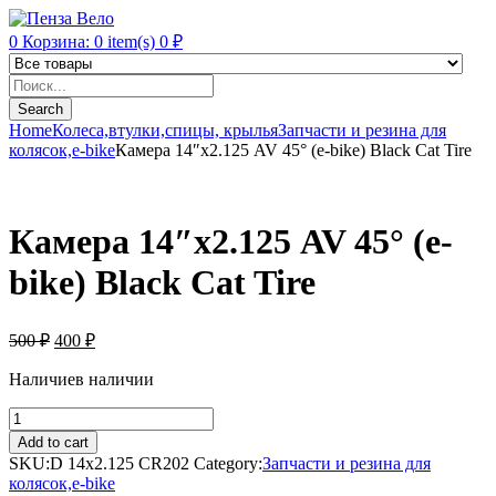
0
Корзина:
0
item(s)
0
₽
Products
search
Search
Home
Колеса,втулки,спицы, крылья
Запчасти и резина для
колясок,e-bike
Камера 14″х2.125 AV 45° (e-bike) Black Cat Tire
Камера 14″х2.125 AV 45° (e-
bike) Black Cat Tire
500
₽
400
₽
Наличие
в наличии
Камера
14"х2.125
Add to cart
AV
SKU:
D 14х2.125 CR202
Category:
Запчасти и резина для
45°
колясок,e-bike
(e-