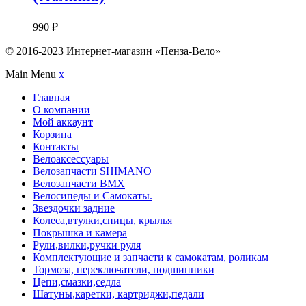
990
₽
© 2016-2023 Интернет-магазин «Пенза-Вело»
Main Menu
x
Главная
О компании
Мой аккаунт
Корзина
Контакты
Велоаксессуары
Велозапчасти SHIMANO
Велозапчасти BMX
Велосипеды и Самокаты.
Звездочки задние
Колеса,втулки,спицы, крылья
Покрышка и камера
Рули,вилки,ручки руля
Комплектующие и запчасти к самокатам, роликам
Тормоза, переключатели, подшипники
Цепи,смазки,седла
Шатуны,каретки, картриджи,педали