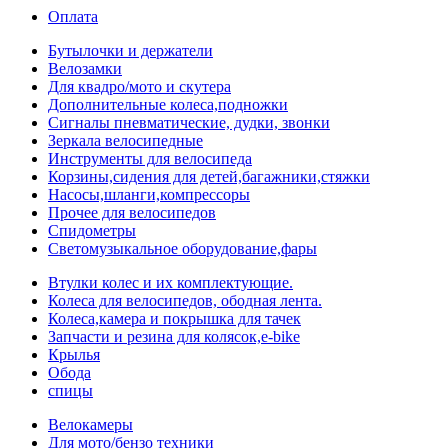
Оплата
Бутылочки и держатели
Велозамки
Для квадро/мото и скутера
Дополнительные колеса,подножки
Сигналы пневматические, дудки, звонки
Зеркала велосипедные
Инструменты для велосипеда
Корзины,сидения для детей,багажники,стяжки
Насосы,шланги,компрессоры
Прочее для велосипедов
Спидометры
Светомузыкальное оборудование,фары
Втулки колес и их комплектующие.
Колеса для велосипедов, ободная лента.
Колеса,камера и покрышка для тачек
Запчасти и резина для колясок,e-bike
Крылья
Обода
спицы
Велокамеры
Для мото/бензо техники