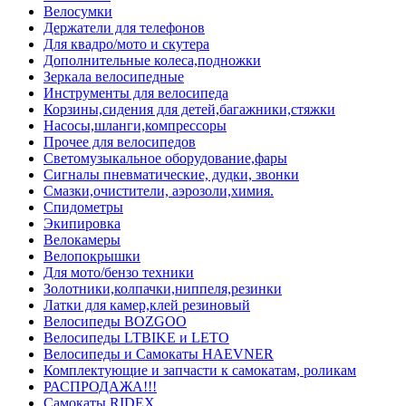
Велосумки
Держатели для телефонов
Для квадро/мото и скутера
Дополнительные колеса,подножки
Зеркала велосипедные
Инструменты для велосипеда
Корзины,сидения для детей,багажники,стяжки
Насосы,шланги,компрессоры
Прочее для велосипедов
Светомузыкальное оборудование,фары
Сигналы пневматические, дудки, звонки
Смазки,очистители, аэрозоли,химия.
Спидометры
Экипировка
Велокамеры
Велопокрышки
Для мото/бензо техники
Золотники,колпачки,ниппеля,резинки
Латки для камер,клей резиновый
Велосипеды BOZGOO
Велосипеды LTBIKE и LETO
Велосипеды и Самокаты HAEVNER
Комплектующие и запчасти к самокатам, роликам
РАСПРОДАЖА!!!
Самокаты RIDEX.