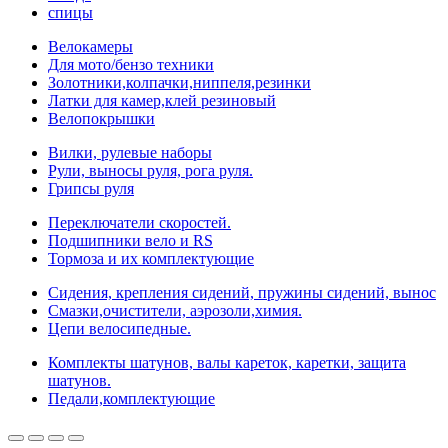
спицы
Велокамеры
Для мото/бензо техники
Золотники,колпачки,ниппеля,резинки
Латки для камер,клей резиновый
Велопокрышки
Вилки, рулевые наборы
Рули, выносы руля, рога руля.
Грипсы руля
Переключатели скоростей.
Подшипники вело и RS
Тормоза и их комплектующие
Сидения, крепления сидений, пружины сидений, вынос
Смазки,очистители, аэрозоли,химия.
Цепи велосипедные.
Комплекты шатунов, валы кареток, каретки, защита
шатунов.
Педали,комплектующие