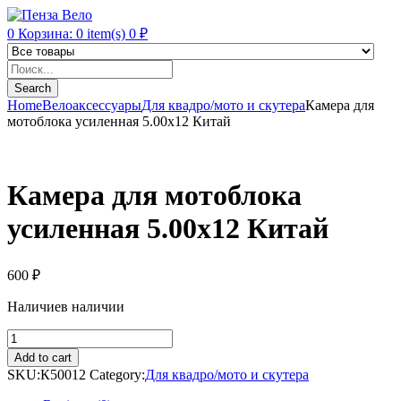
0
Корзина:
0
item(s)
0
₽
Products
search
Search
Home
Велоаксессуары
Для квадро/мото и скутера
Камера для
мотоблока усиленная 5.00х12 Китай
Камера для мотоблока
усиленная 5.00х12 Китай
600
₽
Наличие
в наличии
Камера
для
Add to cart
мотоблока
SKU:
К50012
Category:
Для квадро/мото и скутера
усиленная
5.00х12