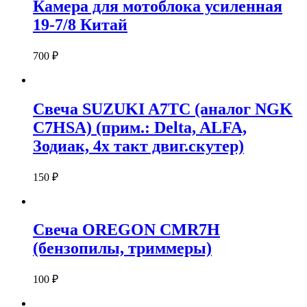
Камера для мотоблока усиленная
19-7/8 Китай
700
₽
Свеча SUZUKI A7TC (аналог NGK
C7HSA) (прим.: Delta, ALFA,
Зодиак, 4x такт двиг.скутер)
150
₽
Свеча OREGON CMR7H
(бензопилы, триммеры)
100
₽