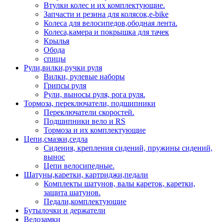
Втулки колес и их комплектующие.
Запчасти и резина для колясок,e-bike
Колеса для велосипедов,ободная лента.
Колеса,камера и покрышка для тачек
Крылья
Обода
спицы
Рули,вилки,ручки руля
Вилки, рулевые наборы
Грипсы руля
Рули, выносы руля, рога руля.
Тормоза, переключатели, подшипники
Переключатели скоростей.
Подшипники вело и RS
Тормоза и их комплектующие
Цепи,смазки,седла
Сидения, крепления сидений, пружины сидений,
вынос
Цепи велосипедные.
Шатуны,каретки, картриджи,педали
Комплекты шатунов, валы кареток, каретки,
защита шатунов.
Педали,комплектующие
Бутылочки и держатели
Велозамки