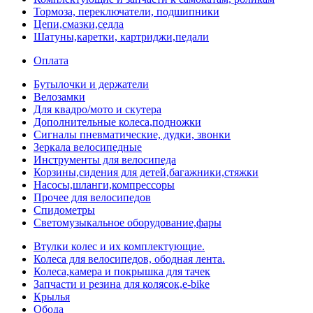
Тормоза, переключатели, подшипники
Цепи,смазки,седла
Шатуны,каретки, картриджи,педали
Оплата
Бутылочки и держатели
Велозамки
Для квадро/мото и скутера
Дополнительные колеса,подножки
Сигналы пневматические, дудки, звонки
Зеркала велосипедные
Инструменты для велосипеда
Корзины,сидения для детей,багажники,стяжки
Насосы,шланги,компрессоры
Прочее для велосипедов
Спидометры
Светомузыкальное оборудование,фары
Втулки колес и их комплектующие.
Колеса для велосипедов, ободная лента.
Колеса,камера и покрышка для тачек
Запчасти и резина для колясок,e-bike
Крылья
Обода