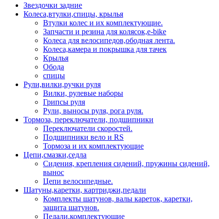
Звездочки задние
Колеса,втулки,спицы, крылья
Втулки колес и их комплектующие.
Запчасти и резина для колясок,e-bike
Колеса для велосипедов,ободная лента.
Колеса,камера и покрышка для тачек
Крылья
Обода
спицы
Рули,вилки,ручки руля
Вилки, рулевые наборы
Грипсы руля
Рули, выносы руля, рога руля.
Тормоза, переключатели, подшипники
Переключатели скоростей.
Подшипники вело и RS
Тормоза и их комплектующие
Цепи,смазки,седла
Сидения, крепления сидений, пружины сидений,
вынос
Цепи велосипедные.
Шатуны,каретки, картриджи,педали
Комплекты шатунов, валы кареток, каретки,
защита шатунов.
Педали,комплектующие