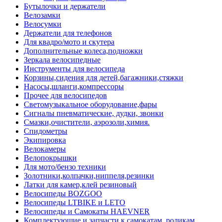
Бутылочки и держатели
Велозамки
Велосумки
Держатели для телефонов
Для квадро/мото и скутера
Дополнительные колеса,подножки
Зеркала велосипедные
Инструменты для велосипеда
Корзины,сидения для детей,багажники,стяжки
Насосы,шланги,компрессоры
Прочее для велосипедов
Светомузыкальное оборудование,фары
Сигналы пневматические, дудки, звонки
Смазки,очистители, аэрозоли,химия.
Спидометры
Экипировка
Велокамеры
Велопокрышки
Для мото/бензо техники
Золотники,колпачки,ниппеля,резинки
Латки для камер,клей резиновый
Велосипеды BOZGOO
Велосипеды LTBIKE и LETO
Велосипеды и Самокаты HAEVNER
Комплектующие и запчасти к самокатам, роликам