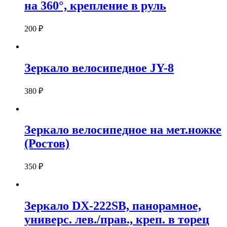
на 360°, крепление в руль
200
₽
Зеркало велосипедное JY-8
380
₽
Зеркало велосипедное на мет.ножке
(Ростов)
350
₽
Зеркало DX-222SB, панорамное,
универс. лев./прав., креп. в торец