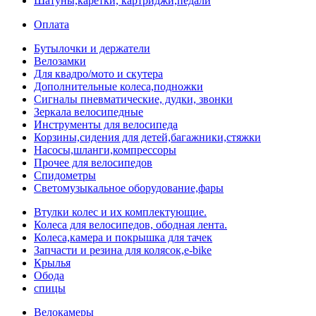
Шатуны,каретки, картриджи,педали
Оплата
Бутылочки и держатели
Велозамки
Для квадро/мото и скутера
Дополнительные колеса,подножки
Сигналы пневматические, дудки, звонки
Зеркала велосипедные
Инструменты для велосипеда
Корзины,сидения для детей,багажники,стяжки
Насосы,шланги,компрессоры
Прочее для велосипедов
Спидометры
Светомузыкальное оборудование,фары
Втулки колес и их комплектующие.
Колеса для велосипедов, ободная лента.
Колеса,камера и покрышка для тачек
Запчасти и резина для колясок,e-bike
Крылья
Обода
спицы
Велокамеры