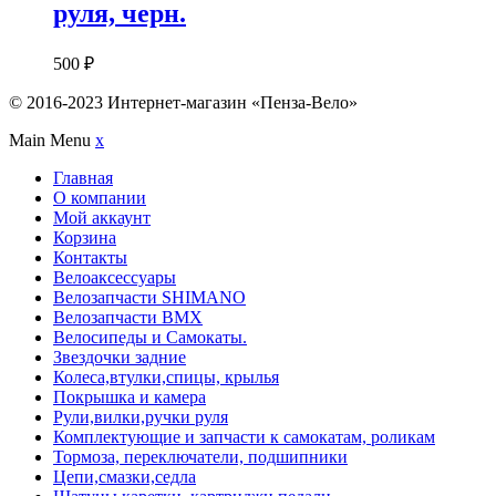
руля, черн.
500
₽
© 2016-2023 Интернет-магазин «Пенза-Вело»
Main Menu
x
Главная
О компании
Мой аккаунт
Корзина
Контакты
Велоаксессуары
Велозапчасти SHIMANO
Велозапчасти BMX
Велосипеды и Самокаты.
Звездочки задние
Колеса,втулки,спицы, крылья
Покрышка и камера
Рули,вилки,ручки руля
Комплектующие и запчасти к самокатам, роликам
Тормоза, переключатели, подшипники
Цепи,смазки,седла