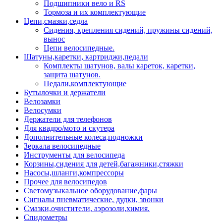
Подшипники вело и RS
Тормоза и их комплектующие
Цепи,смазки,седла
Сидения, крепления сидений, пружины сидений,
вынос
Цепи велосипедные.
Шатуны,каретки, картриджи,педали
Комплекты шатунов, валы кареток, каретки,
защита шатунов.
Педали,комплектующие
Бутылочки и держатели
Велозамки
Велосумки
Держатели для телефонов
Для квадро/мото и скутера
Дополнительные колеса,подножки
Зеркала велосипедные
Инструменты для велосипеда
Корзины,сидения для детей,багажники,стяжки
Насосы,шланги,компрессоры
Прочее для велосипедов
Светомузыкальное оборудование,фары
Сигналы пневматические, дудки, звонки
Смазки,очистители, аэрозоли,химия.
Спидометры