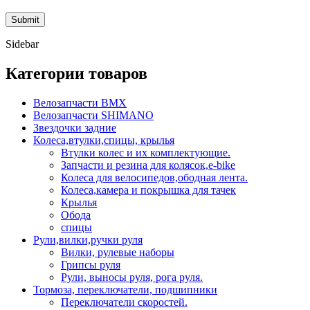
Sidebar
Категории товаров
Велозапчасти BMX
Велозапчасти SHIMANO
Звездочки задние
Колеса,втулки,спицы, крылья
Втулки колес и их комплектующие.
Запчасти и резина для колясок,e-bike
Колеса для велосипедов,ободная лента.
Колеса,камера и покрышка для тачек
Крылья
Обода
спицы
Рули,вилки,ручки руля
Вилки, рулевые наборы
Грипсы руля
Рули, выносы руля, рога руля.
Тормоза, переключатели, подшипники
Переключатели скоростей.