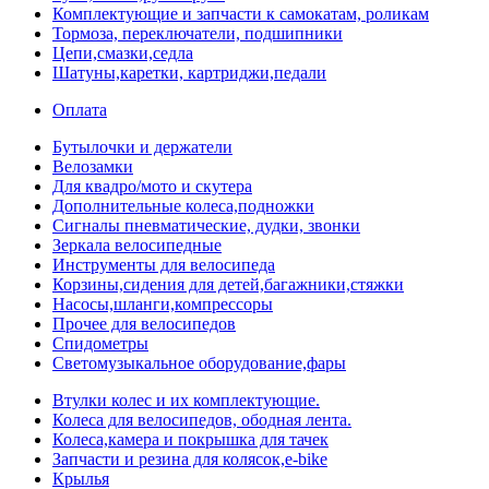
Комплектующие и запчасти к самокатам, роликам
Тормоза, переключатели, подшипники
Цепи,смазки,седла
Шатуны,каретки, картриджи,педали
Оплата
Бутылочки и держатели
Велозамки
Для квадро/мото и скутера
Дополнительные колеса,подножки
Сигналы пневматические, дудки, звонки
Зеркала велосипедные
Инструменты для велосипеда
Корзины,сидения для детей,багажники,стяжки
Насосы,шланги,компрессоры
Прочее для велосипедов
Спидометры
Светомузыкальное оборудование,фары
Втулки колес и их комплектующие.
Колеса для велосипедов, ободная лента.
Колеса,камера и покрышка для тачек
Запчасти и резина для колясок,e-bike
Крылья