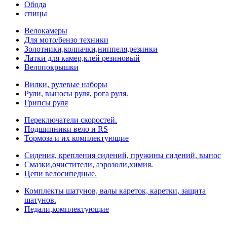
Обода
спицы
Велокамеры
Для мото/бензо техники
Золотники,колпачки,ниппеля,резинки
Латки для камер,клей резиновый
Велопокрышки
Вилки, рулевые наборы
Рули, выносы руля, рога руля.
Грипсы руля
Переключатели скоростей.
Подшипники вело и RS
Тормоза и их комплектующие
Сидения, крепления сидений, пружины сидений, вынос
Смазки,очистители, аэрозоли,химия.
Цепи велосипедные.
Комплекты шатунов, валы кареток, каретки, защита
шатунов.
Педали,комплектующие