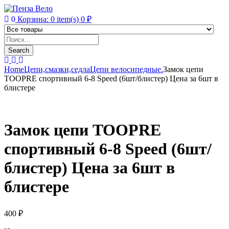
0
Корзина:
0
item(s)
0
₽
Products
search
Search
Home
Цепи,смазки,седла
Цепи велосипедные.
Замок цепи
TOOPRE спортивный 6-8 Speed (6шт/блистер) Цена за 6шт в
блистере
Замок цепи TOOPRE
спортивный 6-8 Speed (6шт/
блистер) Цена за 6шт в
блистере
400
₽