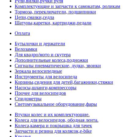
Рули,вилки,ручки руля
Комплектующие и запчасти к самокатам, роликам
Тормоза, переключатели, подшипники
Цепи,смазки,седла
Шатуны,каретки, картриджи,педали
Оплата
Бутылочки и держатели
Велозамки
Для квадро/мото и скутера
Дополнительные колеса,подножки
Сигналы пневматические, дудки, звонки
Зеркала велосипедные
Инструменты для велосипеда
Корзины,сидения для детей,багажники,стяжки
Насосы,шланги,компрессоры
Прочее для велосипедов
Спидометры
Светомузыкальное оборудование,фары
Втулки колес и их комплектующие.
Колеса для велосипедов, ободная лента.
Колеса,камера и покрышка для тачек
Запчасти и резина для колясок,e-bike
Крылья