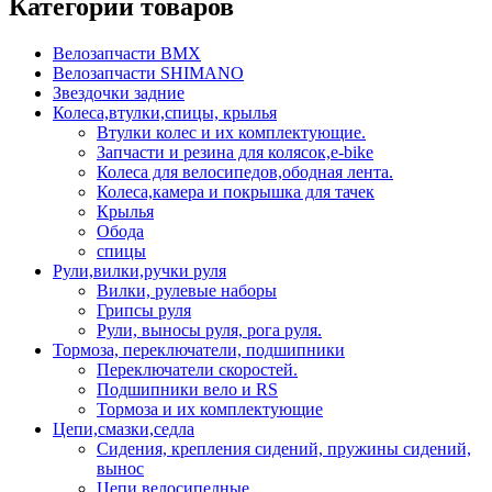
Категории товаров
Велозапчасти BMX
Велозапчасти SHIMANO
Звездочки задние
Колеса,втулки,спицы, крылья
Втулки колес и их комплектующие.
Запчасти и резина для колясок,e-bike
Колеса для велосипедов,ободная лента.
Колеса,камера и покрышка для тачек
Крылья
Обода
спицы
Рули,вилки,ручки руля
Вилки, рулевые наборы
Грипсы руля
Рули, выносы руля, рога руля.
Тормоза, переключатели, подшипники
Переключатели скоростей.
Подшипники вело и RS
Тормоза и их комплектующие
Цепи,смазки,седла
Сидения, крепления сидений, пружины сидений,
вынос
Цепи велосипедные.