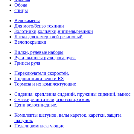
Обода
спицы
Велокамеры
Для мото/бензо техники
Золотники,колпачки,ниппеля,резинки
Латки для камер,клей резиновый
Велопокрышки
Вилки, рулевые наборы
Рули, выносы руля, рога руля.
Грипсы руля
Переключатели скоростей.
Подшипники вело и RS
Тормоза и их комплектующие
Сидения, крепления сидений, пружины сидений, вынос
Смазки,очистители, аэрозоли,химия.
Цепи велосипедные.
Комплекты шатунов, валы кареток, каретки, защита
шатунов.
Педали,комплектующие