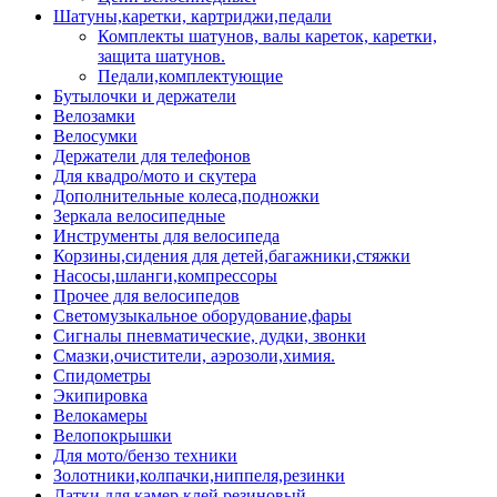
Шатуны,каретки, картриджи,педали
Комплекты шатунов, валы кареток, каретки,
защита шатунов.
Педали,комплектующие
Бутылочки и держатели
Велозамки
Велосумки
Держатели для телефонов
Для квадро/мото и скутера
Дополнительные колеса,подножки
Зеркала велосипедные
Инструменты для велосипеда
Корзины,сидения для детей,багажники,стяжки
Насосы,шланги,компрессоры
Прочее для велосипедов
Светомузыкальное оборудование,фары
Сигналы пневматические, дудки, звонки
Смазки,очистители, аэрозоли,химия.
Спидометры
Экипировка
Велокамеры
Велопокрышки
Для мото/бензо техники
Золотники,колпачки,ниппеля,резинки
Латки для камер,клей резиновый