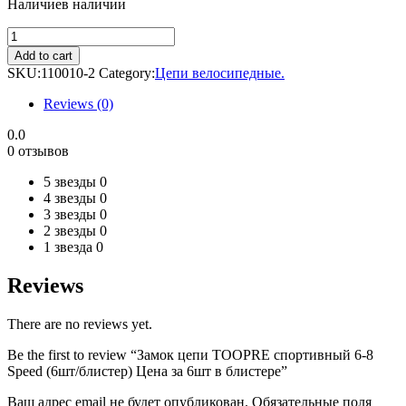
Наличие
в наличии
Замок
цепи
Add to cart
TOOPRE
SKU:
110010-2
Category:
Цепи велосипедные.
спортивный
6-
Reviews (0)
8
Speed
0.0
(6шт/
0 отзывов
блистер)
Цена
5 звезды
0
за
4 звезды
0
6шт
3 звезды
0
в
2 звезды
0
блистере
1 звезда
0
quantity
Reviews
There are no reviews yet.
Be the first to review “Замок цепи TOOPRE спортивный 6-8
Speed (6шт/блистер) Цена за 6шт в блистере”
Ваш адрес email не будет опубликован.
Обязательные поля