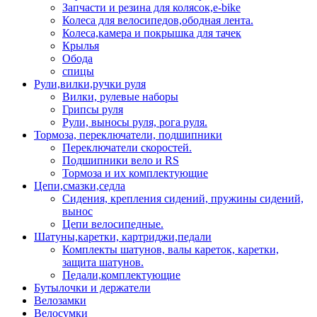
Запчасти и резина для колясок,e-bike
Колеса для велосипедов,ободная лента.
Колеса,камера и покрышка для тачек
Крылья
Обода
спицы
Рули,вилки,ручки руля
Вилки, рулевые наборы
Грипсы руля
Рули, выносы руля, рога руля.
Тормоза, переключатели, подшипники
Переключатели скоростей.
Подшипники вело и RS
Тормоза и их комплектующие
Цепи,смазки,седла
Сидения, крепления сидений, пружины сидений,
вынос
Цепи велосипедные.
Шатуны,каретки, картриджи,педали
Комплекты шатунов, валы кареток, каретки,
защита шатунов.
Педали,комплектующие
Бутылочки и держатели
Велозамки
Велосумки