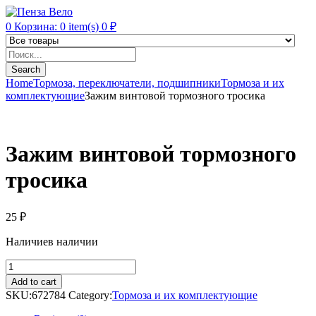
0
Корзина:
0
item(s)
0
₽
Products
search
Search
Home
Тормоза, переключатели, подшипники
Тормоза и их
комплектующие
Зажим винтовой тормозного тросика
Зажим винтовой тормозного
тросика
25
₽
Наличие
в наличии
Зажим
винтовой
Add to cart
тормозного
SKU:
672784
Category:
Тормоза и их комплектующие
тросика
quantity