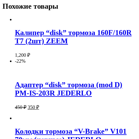
Похожие товары
Калипер “disk” тормоза 160F/160R
T7 (2шт) ZEEM
1,200
₽
-22%
Адаптер “disk” тормоза (mod D)
PM-IS-203R JEDERLO
450
₽
350
₽
Колодки тормоза “V-Brake” V101