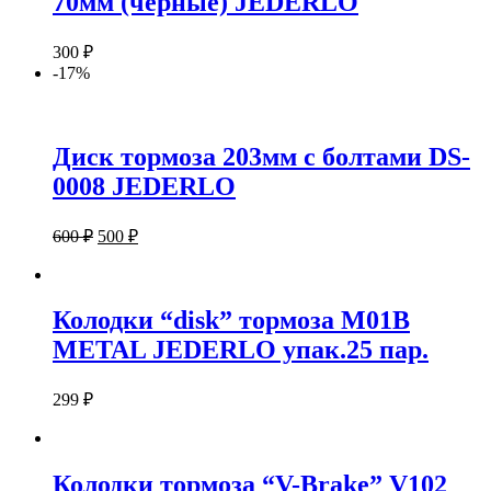
70мм (черные) JEDERLO
300
₽
-17%
Диск тормоза 203мм с болтами DS-
0008 JEDERLO
600
₽
500
₽
Колодки “disk” тормоза M01B
METAL JEDERLO упак.25 пар.
299
₽
Колодки тормоза “V-Brake” V102