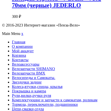
70мм (черные) JEDERLO
300
₽
© 2016-2023 Интернет-магазин «Пенза-Вело»
Main Menu
x
Главная
О компании
Мой аккаунт
Корзина
Контакты
Велоаксессуары
Велозапчасти SHIMANO
Велозапчасти BMX
Велосипеды и Самокаты.
Звездочки задние
Колеса,втулки,спицы, крылья
Покрышка и камера
Рули,вилки,ручки руля
Комплектующие и запчасти к самокатам, роликам
Тормоза, переключатели, подшипники
Цепи,смазки,седла