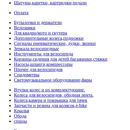
Шатуны,каретки, картриджи,педали
Оплата
Бутылочки и держатели
Велозамки
Для квадро/мото и скутера
Дополнительные колеса,подножки
Сигналы пневматические, дудки, звонки
Зеркала велосипедные
Инструменты для велосипеда
Корзины,сидения для детей,багажники,стяжки
Насосы,шланги,компрессоры
Прочее для велосипедов
Спидометры
Светомузыкальное оборудование,фары
Втулки колес и их комплектующие.
Колеса для велосипедов, ободная лента.
Колеса,камера и покрышка для тачек
Запчасти и резина для колясок,e-bike
Крылья
Обода
спицы