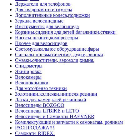
Держатели для телефонов
Для квадро/мото и скутера
Дополнительные колеса,подножки
Зеркала велосипедные
Инструменты для велосипеда
Корзины,сидения для детей,багажники,стяжки
Насосы,шланги,компрессоры
Прочее для велосипедов
Светомузыкальное оборудование,фары
Сигналы пневматические, дудки, звонки
Смазки,очистители, аэрозоли,химия.
Спидометры
Экипировка
Велокамеры
Велопокрышки
Для мото/бензо техники
Золотники,колпачки,ниппеля,резинки
Латки для камер,клей резиновый
Велосипеды BOZGOO
Велосипеды LTBIKE и LETO
Велосипеды и Самокаты HAEVNER
Комплектующие и запчасти к самокатам, роликам
РАСПРОДАЖА!!!
Самокаты RIDEX.