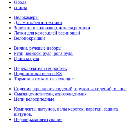
Обода
спицы
Велокамеры
Для мото/бензо техники
Золотники,колпачки,ниппеля,резинки
Латки для камер,клей резиновый
Велопокрышки
Вилки, рулевые наборы
Рули, выносы руля, рога руля.
Грипсы руля
Переключатели скоростей.
Подшипники вело и RS
Тормоза и их комплектующие
Сидения, крепления сидений, пружины сидений, вынос
Смазки,очистители, аэрозоли,химия.
Цепи велосипедные.
Комплекты шатунов, валы кареток, каретки, защита
шатунов.
Педали,комплектующие