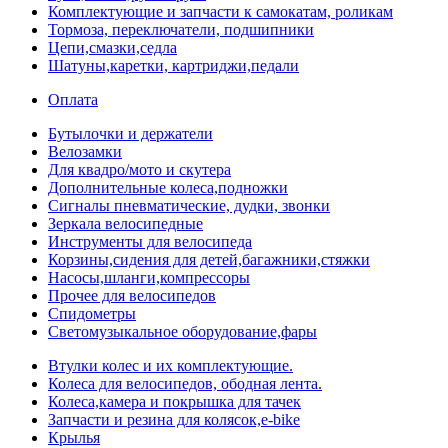
Комплектующие и запчасти к самокатам, роликам
Тормоза, переключатели, подшипники
Цепи,смазки,седла
Шатуны,каретки, картриджи,педали
Оплата
Бутылочки и держатели
Велозамки
Для квадро/мото и скутера
Дополнительные колеса,подножки
Сигналы пневматические, дудки, звонки
Зеркала велосипедные
Инструменты для велосипеда
Корзины,сидения для детей,багажники,стяжки
Насосы,шланги,компрессоры
Прочее для велосипедов
Спидометры
Светомузыкальное оборудование,фары
Втулки колес и их комплектующие.
Колеса для велосипедов, ободная лента.
Колеса,камера и покрышка для тачек
Запчасти и резина для колясок,e-bike
Крылья