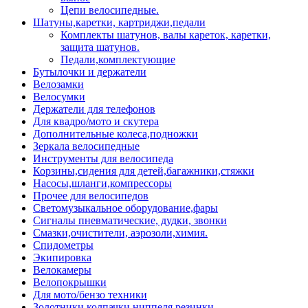
Цепи велосипедные.
Шатуны,каретки, картриджи,педали
Комплекты шатунов, валы кареток, каретки,
защита шатунов.
Педали,комплектующие
Бутылочки и держатели
Велозамки
Велосумки
Держатели для телефонов
Для квадро/мото и скутера
Дополнительные колеса,подножки
Зеркала велосипедные
Инструменты для велосипеда
Корзины,сидения для детей,багажники,стяжки
Насосы,шланги,компрессоры
Прочее для велосипедов
Светомузыкальное оборудование,фары
Сигналы пневматические, дудки, звонки
Смазки,очистители, аэрозоли,химия.
Спидометры
Экипировка
Велокамеры
Велопокрышки
Для мото/бензо техники
Золотники,колпачки,ниппеля,резинки