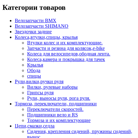
Категории товаров
Велозапчасти BMX
Велозапчасти SHIMANO
Звездочки задние
Колеса,втулки,спицы, крылья
Втулки колес и их комплектующие.
Запчасти и резина для колясок,e-bike
Колеса для велосипедов,ободная лента.
Колеса,камера и покрышка для тачек
Крылья
Обода
спицы
Рули,вилки,ручки руля
Вилки, рулевые наборы
Грипсы руля
Рули, выносы руля, рога руля.
Тормоза, переключатели, подшипники
Переключатели скоростей.
Подшипники вело и RS
Тормоза и их комплектующие
Цепи,смазки,седла
Сидения, крепления сидений, пружины сидений,
вынос