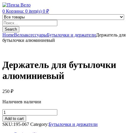
0
Корзина:
0
item(s)
0
₽
Products
search
Search
Home
Велоаксессуары
Бутылочки и держатели
Держатель для
бутылочки алюминиевый
Держатель для бутылочки
алюминиевый
250
₽
Наличие
в наличии
Держатель
для
Add to cart
бутылочки
SKU:
195-067
Category:
Бутылочки и держатели
алюминиевый
quantity