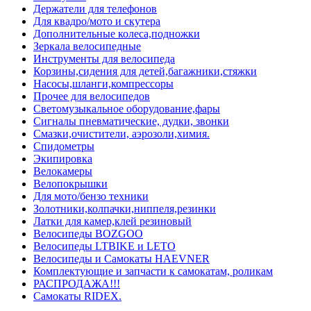
Держатели для телефонов
Для квадро/мото и скутера
Дополнительные колеса,подножки
Зеркала велосипедные
Инструменты для велосипеда
Корзины,сидения для детей,багажники,стяжки
Насосы,шланги,компрессоры
Прочее для велосипедов
Светомузыкальное оборудование,фары
Сигналы пневматические, дудки, звонки
Смазки,очистители, аэрозоли,химия.
Спидометры
Экипировка
Велокамеры
Велопокрышки
Для мото/бензо техники
Золотники,колпачки,ниппеля,резинки
Латки для камер,клей резиновый
Велосипеды BOZGOO
Велосипеды LTBIKE и LETO
Велосипеды и Самокаты HAEVNER
Комплектующие и запчасти к самокатам, роликам
РАСПРОДАЖА!!!
Самокаты RIDEX.