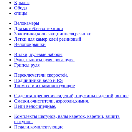
Крылья
Обода
спицы
Велокамеры
Для мото/бензо техники
Золотники,колпачки,ниппеля,резинки
Латки для камер,клей резиновый
Велопокрышки
Вилки, рулевые наборы
Рули, выносы руля, рога руля.
Грипсы руля
Переключатели скоростей.
Подшипники вело и RS
Тормоза и их комплектующие
Сидения, крепления сидений, пружины сидений, вынос
Смазки,очистители, аэрозоли,химия.
Цепи велосипедные.
Комплекты шатунов, валы кареток, каретки, защита
шатунов.
Педали,комплектующие