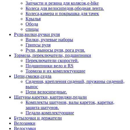
Запчасти и резина для колясок,e-bike
Колеса для велосипедов,ободная лента.
Колеса,камера и покрышка для тачек
Крылья
Обода
спицы
Рули,вилки,ручки руля
Вилки, рулевые наборы
Грипсы руля
Рули, выносы руля, рога руля.
Тормоза, переключатели, подшипники
Переключатели скоростей.
Подшипники вело и RS
Тормоза и их комплектующие
Цепи,смазки,седла
Сидения, крепления сидений, пружины сидений,
вынос
Цепи велосипедные.
Шатуны,каретки, картриджи,педали
Комплекты шатунов, валы кареток, каретки,
защита шатунов.
Педали,комплектующие
Бутылочки и держатели
Велозамки
Велосумки