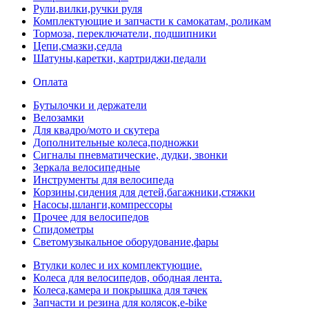
Рули,вилки,ручки руля
Комплектующие и запчасти к самокатам, роликам
Тормоза, переключатели, подшипники
Цепи,смазки,седла
Шатуны,каретки, картриджи,педали
Оплата
Бутылочки и держатели
Велозамки
Для квадро/мото и скутера
Дополнительные колеса,подножки
Сигналы пневматические, дудки, звонки
Зеркала велосипедные
Инструменты для велосипеда
Корзины,сидения для детей,багажники,стяжки
Насосы,шланги,компрессоры
Прочее для велосипедов
Спидометры
Светомузыкальное оборудование,фары
Втулки колес и их комплектующие.
Колеса для велосипедов, ободная лента.
Колеса,камера и покрышка для тачек
Запчасти и резина для колясок,e-bike