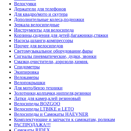
Велосумки
Держатели для телефонов
Для квадро/мото и скутера
Дополнительные колеса,подножки
Зеркала велосипедные
Инструменты для велосипеда
Корзины,сидения для детей,багажники,стяжки
Насосы,шланги,компрессоры
Прочее для велосипедов
Светомузыкальное оборудование,фары
Сигналы пневматические, дудки, звонки
Смазки,очистители, аэрозоли,химия.
Спидометры
Экипировка
Велокамеры
Велопокрышки
Для мото/бензо техники
Золотники,колпачки,ниппеля,резинки
Латки для камер,клей резиновый
Велосипеды BOZGOO
Велосипеды LTBIKE и LETO
Велосипеды и Самокаты HAEVNER
Комплектующие и запчасти к самокатам, роликам
РАСПРОДАЖА!!!
Самокаты RIDEX.