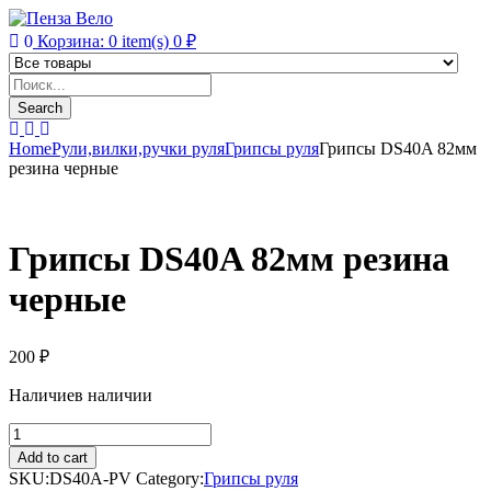
0
Корзина:
0
item(s)
0
₽
Products
search
Search
Home
Рули,вилки,ручки руля
Грипсы руля
Грипсы DS40A 82мм
резина черные
Грипсы DS40A 82мм резина
черные
200
₽
Наличие
в наличии
Грипсы
DS40A
Add to cart
82мм
SKU:
DS40A-PV
Category:
Грипсы руля
резина