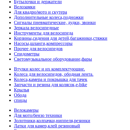
Бутылочки и держатели
Велозамки
Для квадро/мото и скутера
Дополнительные колеса,подножки
Сигналы пневматические, дудки, звонки
Зеркала велосипедные
Инструменты для велосипеда
Корзины,сидения для детей,багажники,стяжки
Насосы,шланги,компрессоры
Прочее для велосипедов
Спидометры
Светомузыкальное оборудование,фары
Втулки колес и их комплектующие.
Колеса для велосипедов, ободная лента.
Колеса,камера и покрышка для тачек
Запчасти и резина для колясок,e-bike
Крылья
Обода
спицы
Велокамеры
Для мото/бензо техники
Золотники,колпачки,ниппеля,резинки
Латки для камер,клей резиновый