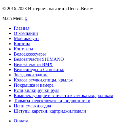
© 2016-2023 Интернет-магазин «Пенза-Вело»
Main Menu
x
Главная
О компании
Мой аккаунт
Корзина
Контакты
Велоаксессуары
Велозапчасти SHIMANO
Велозапчасти BMX
Велосипеды и Самокаты.
Звездочки задние
Колеса,втулки,спицы, крылья
Покрышка и камера
Рули,вилки,ручки руля
Комплектующие и запчасти к самокатам, роликам
Тормоза, переключатели, подшипники
Цепи,смазки,седла
Шатуны,каретки, картриджи,педали
Оплата