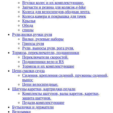
Втулки колес и их комплектующие.
Запчасти и резина для колясок,e-bike
Колеса для велосипедов,ободная лента.
Колеса,камера и покрышка для тачек
Крылья
Обода
спицы
Рули,вилки,ручки руля
Вилки, рулевые наборы
Грипсы руля
Рули, выносы руля, рога руля.
Тормоза, переключатели, подшипники
Переключатели скоростей.
Подшипники вело и RS
Тормоза и их комплектующие
Цепи,смазки,седла
Сидения, крепления сидений, пружины сидений,
вынос
Цепи велосипедные.
Шатуны,каретки, картриджи,педали
Комплекты шатунов, валы кареток, каретки,
защита шатунов.
Педали,комплектующие
Бутылочки и держатели
Велозамки