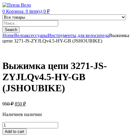
0
Корзина:
0
item(s)
0
₽
Products
search
Search
Home
Велоаксессуары
Инструменты для велосипеда
Выжимка
цепи 3271-JS-ZYJLQv4.5-HY-GB (JSHOUBIKE)
Выжимка цепи 3271-JS-
ZYJLQv4.5-HY-GB
(JSHOUBIKE)
950
₽
850
₽
Наличие
в наличии
Выжимка
цепи
Add to cart