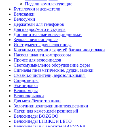
Педали,комплектующие
Бутылочки и держатели
Велозамки
Велосумки
Держатели для телефонов
Для квадро/мото и скутера
Дополнительные колеса,подножки
Зеркала велосипедные
Инструменты для велосипеда
Корзины,сидения для детей,багажники,стяжки
Насосы,шланги,компрессоры
Прочее для велосипедов
Светомузыкальное оборудование,фары
Сигналы пневматические, дудки, звонки
Смазки,очистители, аэрозоли,химия.
Спидометры
Экипировка
Велокамеры
Велопокрышки
Для мото/бензо техники
Золотники,колпачки,ниппеля,резинки
Латки для камер,клей резиновый
Велосипеды BOZGOO
Велосипеды LTBIKE и LETO
Велосипеды и Самокаты HAEVNER