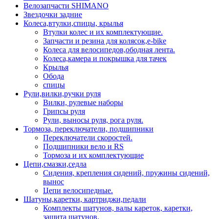
Велозапчасти SHIMANO
Звездочки задние
Колеса,втулки,спицы, крылья
Втулки колес и их комплектующие.
Запчасти и резина для колясок,e-bike
Колеса для велосипедов,ободная лента.
Колеса,камера и покрышка для тачек
Крылья
Обода
спицы
Рули,вилки,ручки руля
Вилки, рулевые наборы
Грипсы руля
Рули, выносы руля, рога руля.
Тормоза, переключатели, подшипники
Переключатели скоростей.
Подшипники вело и RS
Тормоза и их комплектующие
Цепи,смазки,седла
Сидения, крепления сидений, пружины сидений,
вынос
Цепи велосипедные.
Шатуны,каретки, картриджи,педали
Комплекты шатунов, валы кареток, каретки,
защита шатунов.