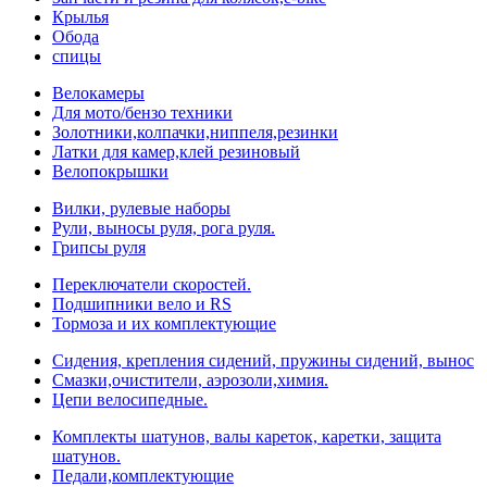
Крылья
Обода
спицы
Велокамеры
Для мото/бензо техники
Золотники,колпачки,ниппеля,резинки
Латки для камер,клей резиновый
Велопокрышки
Вилки, рулевые наборы
Рули, выносы руля, рога руля.
Грипсы руля
Переключатели скоростей.
Подшипники вело и RS
Тормоза и их комплектующие
Сидения, крепления сидений, пружины сидений, вынос
Смазки,очистители, аэрозоли,химия.
Цепи велосипедные.
Комплекты шатунов, валы кареток, каретки, защита
шатунов.
Педали,комплектующие