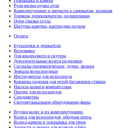
Покрышка и камера
Рули,вилки,ручки руля
Комплектующие и запчасти к самокатам, роликам
Тормоза, переключатели, подшипники
Цепи,смазки,седла
Шатуны,каретки, картриджи,педали
Оплата
Бутылочки и держатели
Велозамки
Для квадро/мото и скутера
Дополнительные колеса,подножки
Сигналы пневматические, дудки, звонки
Зеркала велосипедные
Инструменты для велосипеда
Корзины,сидения для детей,багажники,стяжки
Насосы,шланги,компрессоры
Прочее для велосипедов
Спидометры
Светомузыкальное оборудование,фары
Втулки колес и их комплектующие.
Колеса для велосипедов, ободная лента.
Колеса,камера и покрышка для тачек
Запчасти и резина для колясок,e-bike