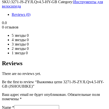
3271-
SKU:
3271-JS-ZYJLQv4.5-HY-GB
Category:
Инструменты для
JS-
велосипеда
ZYJLQv4.5-
HY-
Reviews (0)
GB
(JSHOUBIKE)
0.0
quantity
0 отзывов
5 звезды
0
4 звезды
0
3 звезды
0
2 звезды
0
1 звезда
0
Reviews
There are no reviews yet.
Be the first to review “Выжимка цепи 3271-JS-ZYJLQv4.5-HY-
GB (JSHOUBIKE)”
Ваш адрес email не будет опубликован.
Обязательные поля
помечены
*
Name
*