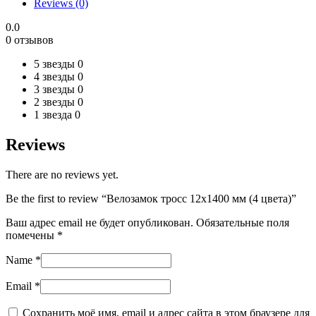
Reviews (0)
цвета)
quantity
0.0
0 отзывов
5 звезды
0
4 звезды
0
3 звезды
0
2 звезды
0
1 звезда
0
Reviews
There are no reviews yet.
Be the first to review “Велозамок тросс 12х1400 мм (4 цвета)”
Ваш адрес email не будет опубликован.
Обязательные поля
помечены
*
Name
*
Email
*
Сохранить моё имя, email и адрес сайта в этом браузере для