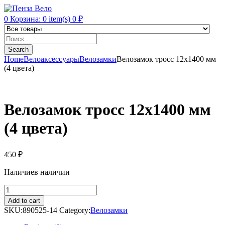
0
Корзина:
0
item(s)
0
₽
Products
search
Search
Home
Велоаксессуары
Велозамки
Велозамок тросс 12х1400 мм
(4 цвета)
Велозамок тросс 12х1400 мм
(4 цвета)
450
₽
Наличие
в наличии
Велозамок
тросс
Add to cart
12х1400
SKU:
890525-14
Category:
Велозамки
мм
(4