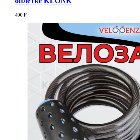
оплетке KLONK
400
₽