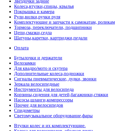
Звездочки задние
Колеса,втулки,спицы, крылья
Покрышка и камера
Рули,вилки,ручки руля
Комплектующие и запчасти к самокатам, роликам
Тормоза, переключатели, подшипники
Цепи,смазки,седла
Шатуны,каретки, картриджи,педали
Оплата
Бутылочки и держатели
Велозамки
Для квадро/мото и скутера
Дополнительные колеса,подножки
Сигналы пневматические, дудки, звонки
Зеркала велосипедные
Инструменты для велосипеда
Корзины,сидения для детей,багажники,стяжки
Насосы,шланги,компрессоры
Прочее для велосипедов
Спидометры
Светомузыкальное оборудование,фары
Втулки колес и их комплектующие.
Колеса для велосипедов, ободная лента.