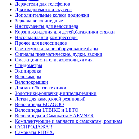
Держатели для телефонов
Для квадро/мото и скутера
Дополнительные колеса,подножки
Зеркала велосипедные
Инструменты для велосипеда
Корзины,сидения для детей,багажники,стяжки
Насосы,шланги,компрессоры
Прочее для велосипедов
Светомузыкальное оборудование,фары
Сигналы пневматические, дудки, звонки
Смазки,очистители, аэрозоли,химия.
Спидометры
Экипировка
Велокамеры
Велопокрышки
Для мото/бензо техники
Золотники,колпачки,ниппеля,резинки
Латки для камер,клей резиновый
Велосипеды BOZGOO
Велосипеды LTBIKE и LETO
Велосипеды и Самокаты HAEVNER
Комплектующие и запчасти к самокатам, роликам
РАСПРОДАЖА!!!
Самокаты RIDEX.