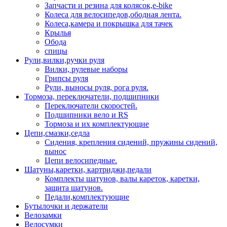
Запчасти и резина для колясок,e-bike
Колеса для велосипедов,ободная лента.
Колеса,камера и покрышка для тачек
Крылья
Обода
спицы
Рули,вилки,ручки руля
Вилки, рулевые наборы
Грипсы руля
Рули, выносы руля, рога руля.
Тормоза, переключатели, подшипники
Переключатели скоростей.
Подшипники вело и RS
Тормоза и их комплектующие
Цепи,смазки,седла
Сидения, крепления сидений, пружины сидений,
вынос
Цепи велосипедные.
Шатуны,каретки, картриджи,педали
Комплекты шатунов, валы кареток, каретки,
защита шатунов.
Педали,комплектующие
Бутылочки и держатели
Велозамки
Велосумки