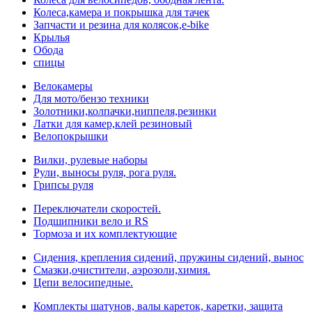
Колеса,камера и покрышка для тачек
Запчасти и резина для колясок,e-bike
Крылья
Обода
спицы
Велокамеры
Для мото/бензо техники
Золотники,колпачки,ниппеля,резинки
Латки для камер,клей резиновый
Велопокрышки
Вилки, рулевые наборы
Рули, выносы руля, рога руля.
Грипсы руля
Переключатели скоростей.
Подшипники вело и RS
Тормоза и их комплектующие
Сидения, крепления сидений, пружины сидений, вынос
Смазки,очистители, аэрозоли,химия.
Цепи велосипедные.
Комплекты шатунов, валы кареток, каретки, защита