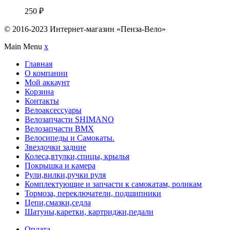
250
₽
© 2016-2023 Интернет-магазин «Пенза-Вело»
Main Menu
x
Главная
О компании
Мой аккаунт
Корзина
Контакты
Велоаксессуары
Велозапчасти SHIMANO
Велозапчасти BMX
Велосипеды и Самокаты.
Звездочки задние
Колеса,втулки,спицы, крылья
Покрышка и камера
Рули,вилки,ручки руля
Комплектующие и запчасти к самокатам, роликам
Тормоза, переключатели, подшипники
Цепи,смазки,седла
Шатуны,каретки, картриджи,педали
Оплата