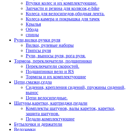
Втулки колес и их комплектующие.
Запчасти и резина для колясок,e-bike
Колеса для велосипедов,ободная лента.
Колеса,камера и покрышка для тачек
Крылья
Обода
спицы
Рули,вилки,ручки руля
Вилки, рулевые наборы
Грипсы руля
Рули, выносы руля, рога руля.
Тормоза, переключатели, подшипники
Переключатели скоростей.
Подшипники вело и RS
Тормоза и их комплектующие
Цепи,смазки,седла
Сидения, крепления сидений, пружины сидений,
вынос
Цепи велосипедные.
Шатуны,каретки, картриджи,педали
Комплекты шатунов, валы кареток, каретки,
защита шатунов.
Педали,комплектующие
Бутылочки и держатели
Велозамки