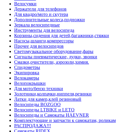
Велосумки
Держатели для телефонов
Для квадро/мото и скутера
Дополнительные колеса,подножки
Зеркала велосипедные
Инструменты для велосипеда
Корзины,сидения для детей,багажники,стяжки
Насосы,шланги,компрессоры
Прочее для велосипедов
Светомузыкальное оборудование,фары
Сигналы пневматические, дудки, звонки
Смазки,очистители, аэрозоли,химия.
Спидометры
Экипировка
Велокамеры
Велопокрышки
Для мото/бензо техники
Золотники,колпачки,ниппеля,резинки
Латки для камер,клей резиновый
Велосипеды BOZGOO
Велосипеды LTBIKE и LETO
Велосипеды и Самокаты HAEVNER
Комплектующие и запчасти к самокатам, роликам
РАСПРОДАЖА!!!
Самокаты RIDEX.