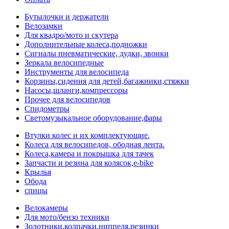
Бутылочки и держатели
Велозамки
Для квадро/мото и скутера
Дополнительные колеса,подножки
Сигналы пневматические, дудки, звонки
Зеркала велосипедные
Инструменты для велосипеда
Корзины,сидения для детей,багажники,стяжки
Насосы,шланги,компрессоры
Прочее для велосипедов
Спидометры
Светомузыкальное оборудование,фары
Втулки колес и их комплектующие.
Колеса для велосипедов, ободная лента.
Колеса,камера и покрышка для тачек
Запчасти и резина для колясок,e-bike
Крылья
Обода
спицы
Велокамеры
Для мото/бензо техники
Золотники,колпачки,ниппеля,резинки