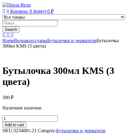
0
Корзина:
0
item(s)
0
₽
Products
search
Search
Home
Велоаксессуары
Бутылочки и держатели
Бутылочка
300мл KMS (3 цвета)
Бутылочка 300мл KMS (3
цвета)
300
₽
Наличие
в наличии
Бутылочка
300мл
Add to cart
KMS
SKU:
3234081-21
Category:
Бутылочки и держатели
(3